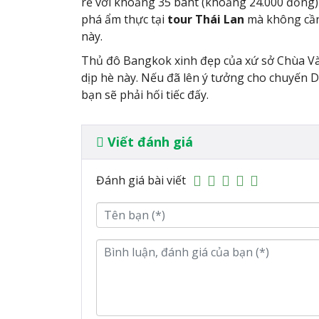
rẻ với khoảng 35 baht (khoảng 24.000 đồng)
phá ẩm thực tại
tour Thái Lan
mà không cần 
này.
Thủ đô Bangkok xinh đẹp của xứ sở Chùa Và
dịp hè này. Nếu đã lên ý tưởng cho chuyến 
bạn sẽ phải hối tiếc đấy.
Viết đánh giá
Đánh giá bài viết