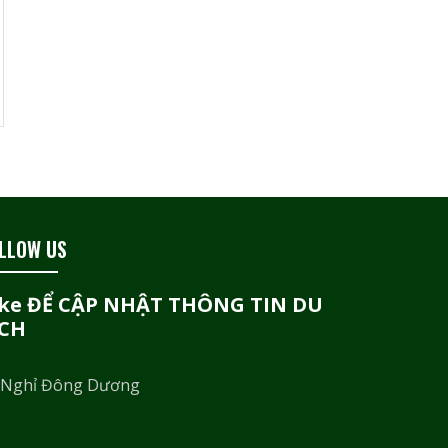
LLOW US
ike ĐỂ CẬP NHẬT THÔNG TIN DU
ỊCH
 Nghỉ Đông Dương