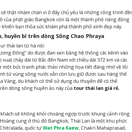
ẽ thật nhàm chán vì ở đây chủ yếu là những công trình đề
ủ đô của phật giáo Bangkok còn là một thành phố năng động
, sẽ khiến bạn thỏa sức khám phá thành phố xinh đẹp này.
, huyền bí trên dòng Sông Chao Phraya
ương Đông” do được đan xen bằng hệ thống các kênh vào
ị vua) chảy dài từ Bắc đến Nam với chiều dài 372 km và các
ư một bức tranh phác thảo những họa tiết đáng nhớ về lối
inh từ vùng sông nước vẫn còn lưu giữ được sau hàng thế
a Vàng, du khách có thể sử dụng du thuyền để có thể
trên dòng sông huyền ảo này của
tour thái lan giá rẻ
.
 khách sẽ không khỏi choáng ngợp trước khung cảnh rộng
. Hoàng cung ở thủ đô Bangkok, Thái Lan là một khu phức
Chitralada, quốc tự
Wat Phra Kaew
, Chakri Mahaprasad,