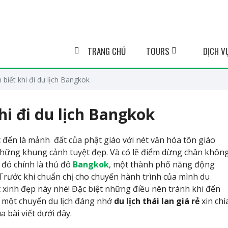
TRANG CHỦ
TOURS
DỊCH V
biết khi đi du lịch Bangkok
hi đi du lịch Bangkok
 đến là mảnh đất của phật giáo với nét văn hóa tôn giáo
 những khung cảnh tuyệt đẹp. Và có lẽ điểm dừng chân khôn
đó chính là thủ đô
Bangkok
, một thành phố năng động
rước khi chuẩn chị cho chuyến hành trình của mình du
 xinh đẹp này nhé! Đặc biệt những điều nên tránh khi đến
ó một chuyến du lịch đáng nhớ
du lịch thái lan giá rẻ
xin chi
 bài viết dưới đây.