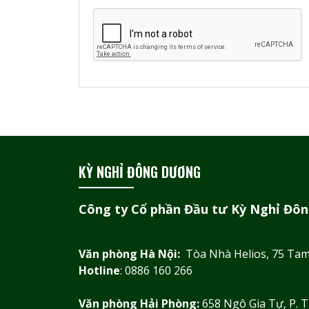
KỲ NGHỈ ĐÔNG DƯƠNG
Công ty Cổ phần Đầu tư Kỳ Nghỉ Đô
Văn phòng Hà Nội:
Tòa Nhà Helios, 75 Tam 
Hotline
: 0886 160 266
Văn phòng Hải Phòng:
658 Ngô Gia Tự, P. T