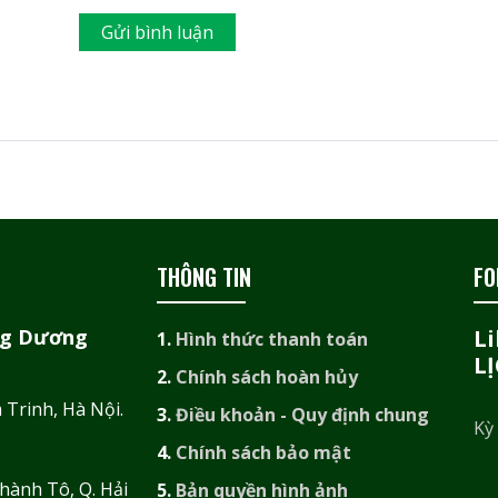
THÔNG TIN
FO
ng Dương
L
1.
Hình thức thanh toán
L
2.
Chính sách hoàn hủy
Trinh, Hà Nội.
3.
Điều khoản - Quy định chung
Kỳ
4.
Chính sách bảo mật
hành Tô, Q. Hải
5.
Bản quyền hình ảnh