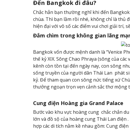
Đến Bangkok đi đâu?
Chắc hẳn bạn thường nghĩ khi đến Bangkok s
chùa. Thì bạn lầm rồi nhé, không chỉ là th
hiện đại với vô số các điểm vui chơi giải trí
Đắm chìm trong không gian lãng mạn
Bangkok vốn được mệnh danh là “Venice Ph
thế kỷ XIX. Sông Chao Phraya (sông của các v
kênh còn tồn tại đến ngày nay, con sông nh
sống truyền của người dân Thái Lan phát s
kỷ. Để tham quan con sông nức tiếng xứ Chù
thưởng ngoạn trọn vẹn cảnh sắc thơ mộng 
Cung điện Hoàng gia Grand Palace
Bước vào khu vực hoàng cung chắc chắn du
lớn và đồ sộ của hoàng cung Thái Lan điện 
hợp các di tích nằm kề nhau gồm: Cung điện 