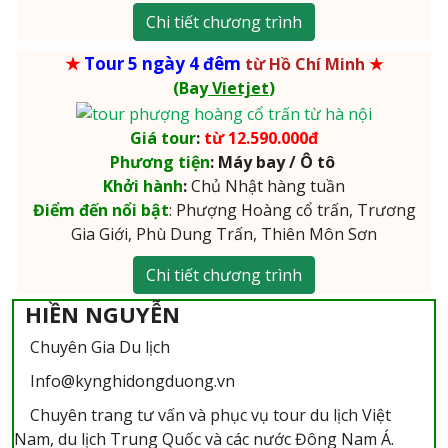
Chi tiết chương trình
★
Tour 5 ngày 4 đêm
từ Hồ Chí Minh
★
(Bay
Vietjet
)
Giá tour
:
từ 12.590.000đ
Phương tiện
: Máy bay / Ô tô
Khởi hành
:
Chủ Nhật hàng tuần
Điểm đến nổi bật
: Phượng Hoàng cổ trấn, Trương
Gia Giới, Phù Dung Trấn, Thiên Môn Sơn
Chi tiết chương trình
HIỀN NGUYỄN
Chuyên Gia Du lịch
Info@kynghidongduong.vn
Chuyên trang tư vấn và phục vụ tour du lịch Việt
Nam, du lịch Trung Quốc và các nước Đông Nam Á.