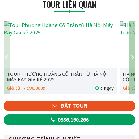
TOUR LIÊN QUAN
TOUR PHƯỢNG HOÀNG CỔ TRẤN TỪ HÀ NỘI
HÀ NỘ
MÁY BAY GIÁ RẺ 2025
CỔ TR
Giá từ: 7.990.000đ
6 ngày
Giá từ:
ĐẶT TOUR
0886.160.266