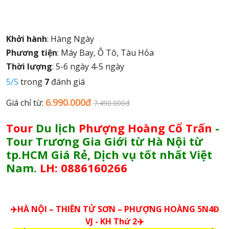
Khởi hành
: Hàng Ngày
Phương tiện
: Máy Bay, Ô Tô, Tàu Hỏa
Thời lượng
: 5-6 ngày 4-5 ngày
5/5
trong
7
đánh giá
6.990.000đ
Giá chỉ từ:
7.490.000đ
Tour
Du lịch
Phượng Hoàng Cổ Trấn
-
Tour Trương Gia Giới từ Hà Nội từ
tp.HCM Giá Rẻ, Dịch vụ tốt nhất Việt
Nam.
LH: 0886160266
✈️HÀ NỘI – THIÊN TỬ SƠN – PHƯỢNG HOÀNG 5N4Đ
VJ - KH Thứ 2✈️