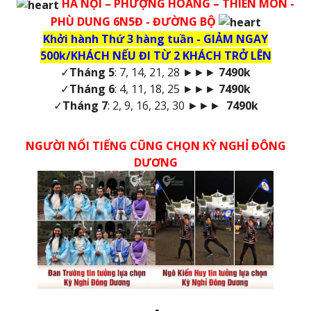
HÀ NỘI – PHƯỢNG HOÀNG – THIÊN MÔN -
PHÙ DUNG 6N5Đ - ĐƯỜNG BỘ
Khởi hành Thứ 3 hàng tuần - GIẢM NGAY
500k/KHÁCH NẾU ĐI TỪ 2 KHÁCH TRỞ LÊN
✓
Tháng 5
: 7, 14, 21, 28 ►►►
7490k
✓
Tháng 6
: 4, 11, 18, 25 ►►►
7490k
✓
Tháng 7
: 2, 9, 16, 23, 30 ►►►
7490k
NGƯỜI NỔI TIẾNG CŨNG CHỌN KỲ NGHỈ ĐÔNG
DƯƠNG