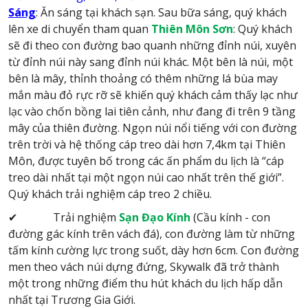
Sáng
: Ăn sáng tại khách sạn. Sau bữa sáng, quý khách
lên xe di chuyển tham quan
Thiên Môn Sơn
: Quý khách
sẽ đi theo con đường bao quanh những đỉnh núi, xuyên
từ đỉnh núi này sang đỉnh núi khác. Một bên là núi, một
bên là mây, thỉnh thoảng có thêm những lá bùa may
mắn màu đỏ rực rỡ sẽ khiến quý khách cảm thấy lạc như
lạc vào chốn bồng lai tiên cảnh, như đang đi trên 9 tầng
mây của thiên đường. Ngọn núi nổi tiếng với con đường
trên trời và hệ thống cáp treo dài hơn 7,4km tại Thiên
Môn, được tuyên bố trong các ấn phẩm du lịch là “cáp
treo dài nhất tại một ngọn núi cao nhất trên thế giới”.
Quý khách trải nghiệm cáp treo 2 chiều.
✔ Trải nghiệm
Sạn Đạo Kính
(Cầu kính - con
đường gác kính trên vách đá), con đường làm từ những
tấm kính cường lực trong suốt, dày hơn 6cm. Con đường
men theo vách núi dựng đứng, Skywalk đã trở thành
một trong những điểm thu hút khách du lịch hấp dẫn
nhất tại Trương Gia Giới.