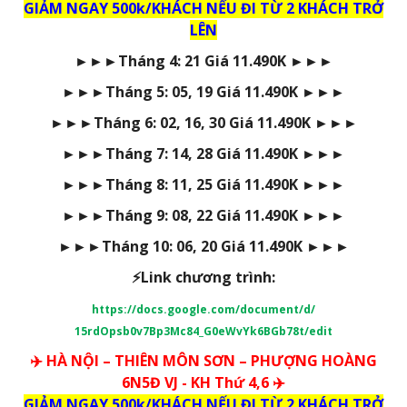
GIẢM NGAY 500k/KHÁCH NẾU ĐI TỪ 2 KHÁCH TRỞ
LÊN
►►►
Tháng 4: 21 Giá
11.490K
►►►
►►►
Tháng 5: 05, 19
Giá
11.490K
►►►
►►►
Tháng 6: 02, 16, 30 Giá 11.490K
►►►
►►►
Tháng 7: 14, 28 Giá 11.490K
►►►
►►►
Tháng 8: 11, 25 Giá 11.490K
►►►
►►►
Tháng 9: 08, 22 Giá 11.490K
►►►
►►►
Tháng 10: 06, 20 Giá 11.490K
►►►
⚡Link chương trình:
https://docs.google.com/document/d/
15rdOpsb0v7Bp3Mc84_G0eWvYk6BGb78t/edit
✈️ HÀ NỘI – THIÊN MÔN SƠN – PHƯỢNG HOÀNG
6N5Đ VJ - KH Thứ 4,6 ✈️
GIẢM NGAY 500k/KHÁCH NẾU ĐI TỪ 2 KHÁCH TRỞ