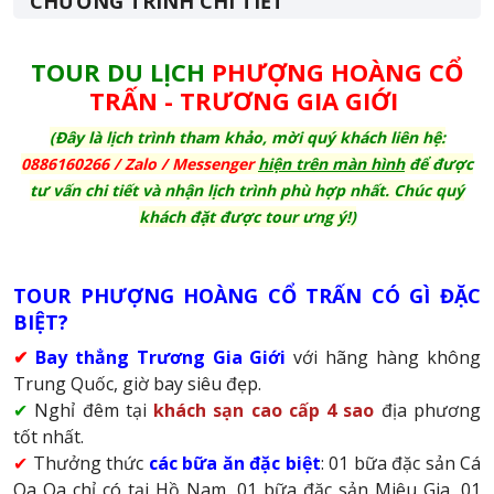
CHƯƠNG TRÌNH CHI TIẾT
TOUR DU LỊCH
PHƯỢNG HOÀNG CỔ
TRẤN - TRƯƠNG GIA GIỚI
(Đây là lịch trình tham khảo, mời quý khách liên hệ:
0886160266 / Zalo
/ Messenger
hiện trên màn hình
để được
tư vấn chi tiết và nhận lịch trình phù hợp nhất. Chúc quý
khách đặt được tour ưng ý!)
TOUR PHƯỢNG HOÀNG CỔ TRẤN CÓ GÌ ĐẶC
BIỆT?
✔
Bay thẳng Trương Gia Giới
với hãng hàng không
Trung Quốc, giờ bay siêu đẹp.
✔
Nghỉ đêm tại
khách sạn cao cấp 4 sao
địa phương
tốt nhất.
✔
Thưởng thức
các bữa ăn đặc biệt
: 01 bữa đặc sản Cá
Oa Oa chỉ có tại Hồ Nam, 01 bữa đặc sản Miêu Gia, 01