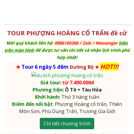
TOUR PHƯỢNG HOÀNG CỔ TRẤN đề cử
Mời quý khách liên hệ:
0886160266 / Zalo
/ Messenger
hiện
trên màn hình
để được tư vấn chi tiết và nhận lịch trình phù
hợp nhất!
HOT!!!
★
Tour 6 ngày 5 đêm
Đường Bộ
★
Giá tour
:
từ 7.490.000đ
Phương tiện
: Ô Tô + Tàu Hỏa
Khởi hành
:
Thứ 3 hàng tuần
Điểm đến nổi bật
: Phượng Hoàng cổ trấn, Thiên
Môn Sơn, Phù Dung Trấn, Trương Gia Giới
Chi tiết chương trình