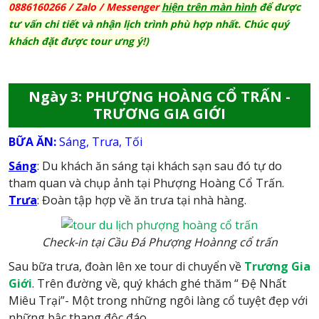
0886160266 / Zalo
/ Messenger
hiện trên màn hình
để được
tư vấn chi tiết và nhận lịch trình phù hợp nhất. Chúc quý
khách đặt được tour ưng ý!)
Ngày 3: PHƯỢNG HOÀNG CỔ TRẤN -
TRƯƠNG GIA GIỚI
BỮA ĂN:
Sáng, Trưa, Tối
Sáng
: Du khách ăn sáng tại khách sạn sau đó tự do
tham quan và chụp ảnh tại Phượng Hoàng Cổ Trấn.
Trưa
:
Đoàn tập hợp về ăn trưa tại nhà hàng.
Check-in tại Cầu Đá Phượng Hoànng cổ trấn
Sau bữa trưa, đoàn lên xe tour di chuyển về
Trương Gia
Giới
. Trên đường về, quý khách ghé thăm “ Đệ Nhất
Miêu Trại”- Một trong những ngôi làng cổ tuyệt đẹp với
những bậc thang độc đáo.