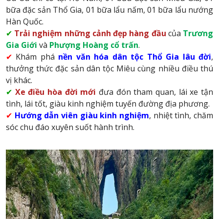
bữa đặc sản Thổ Gia, 01 bữa lẩu nấm, 01 bữa lẩu nướng
Hàn Quốc.
✔
Trải nghiệm những cảnh đẹp hàng đầu
của
Trương
Gia Giới
và
Phượng Hoàng cổ trấn
.
✔
Khám phá
nền văn hóa dân tộc Thổ Gia lâu đời
,
thưởng thức đặc sản dân tộc Miêu cùng nhiều điều thú
vị khác.
✔
Xe điều hòa đời mới
đưa đón tham quan, lái xe tận
tình, lái tốt, giàu kinh nghiệm tuyến đường địa phương.
✔
Hướng dẫn viên giàu kinh nghiệm
, nhiệt tình, chăm
sóc
chu đáo
xuyên suốt hành trình.