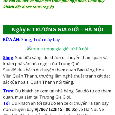
tư vấn chi tiết và nhận lịch trình phù hợp nhất. Chúc quý
khách đặt được tour ưng ý!)
Ngày 6: TRƯƠNG GIA GIỚI - HÀ NỘI
BỮA ĂN:
Sáng, Trưa máy bay
Sáng
: Sau bữa sáng, du khách di chuyển tham quan và
khám phá văn hóa ngọc của Trung Quốc.
Sau đó du khách di chuyển tham quan Bảo tàng Họa
Viện Quân Thanh, thưởng lãm nghệ thuật tranh cát đặc
sắc của họa sĩ Quân Thanh nổi tiếng.
Trưa
: Du khách ăn cơm tại nhà hàng. Sau đó tự do tham
quan, mua sắm tại Trương Gia Giới.
Tối
: Du khách ăn tối sau đó lên xe di chuyển ra sân bay
đón chuyến bay
VJ7867 (22h15
- 00:05)
về Hà Nội. Về