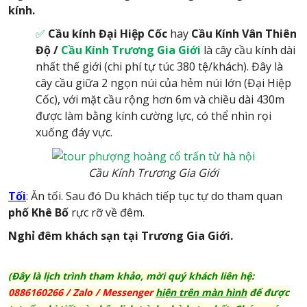
kính.
✅
Cầu kính Đại Hiệp Cốc
hay
Cầu Kính Vân Thiên
Độ /
Cầu Kính Trương Gia Giới
là cây cầu kính dài
nhất thế giới (chi phí tự túc 380 tệ/khách). Đây là
cây cầu giữa 2 ngọn núi của hẻm núi lớn (Đại Hiệp
Cốc), với mặt cầu rộng hơn 6m và chiều dài 430m
được làm bằng kính cường lực, có thể nhìn rọi
xuống đáy vực.
Cầu Kính Trương Gia Giới
Tối
: Ăn tối. Sau đó Du khách tiếp tục tự do tham quan
phố Khê Bố
rực rỡ về đêm.
Nghỉ đêm khách sạn tại Trương Gia Giới.
(Đây là lịch trình tham khảo, mời quý khách liên hệ:
0886160266 / Zalo
/ Messenger
hiện trên màn hình
để được