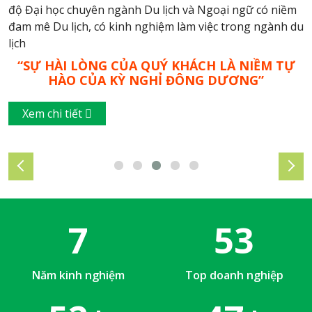
độ Đại học chuyên ngành Du lịch và Ngoại ngữ có niềm
đam mê Du lịch, có kinh nghiệm làm việc trong ngành du
lịch
“SỰ HÀI LÒNG CỦA QUÝ KHÁCH LÀ NIỀM TỰ
HÀO CỦA KỲ NGHỈ ĐÔNG DƯƠNG”
Xem chi tiết
10
76
Năm kinh nghiệm
Top doanh nghiệp