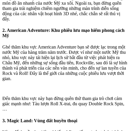
món đồ ăn nhanh của nước Mỹ xa xôi. Ngoài ra, bạn đừng quên
tham gia trải nghiệm chiêm ngưỡng những màn trình diễn sống
động của các nhân vật hoạt hình 3D nhé, chắc chắn sẽ rất thú vị
đấy.
2. American Adventure: Khu phiêu lưu mạo hiểm phong cách
Mỹ
Ghé thăm khu vực American Adventure bạn sẽ được lạc trong một
nước Mỹ của hàng trăm năm trước. Được ví như một nước Mỹ thu
nhỏ, khu vực này tái hiện lại lịch sử bắt đầu từ việc phát hiện ra
Châu Mỹ, đến những sự sống đầu tiên, Rockville, sau đó là sự hình
thành và phát triển của các nền văn minh, cho đến sự lan tuyền của
Rock và Roll! Đây là thế giới của những cuộc phiêu lưu vượt thời
gian.
Đến thăm khu vực này bạn đừng quên thử tham gia trò chơi cảm
giác mạnh như: Tàu lượn Roll X-trai, đu quay Double Rock Spin,
…
3. Magic Land: Vùng đất huyền thoại