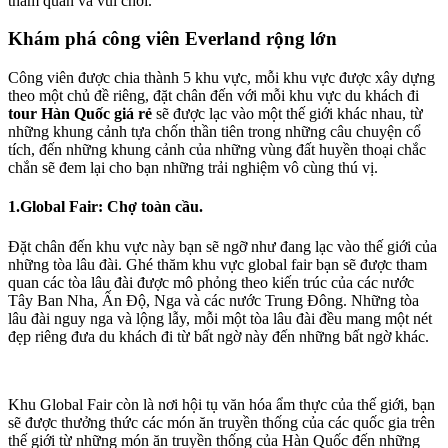
tham quan và vui chơi.
Khám phá công viên Everland rộng lớn
Công viên được chia thành 5 khu vực, mỗi khu vực được xây dựng
theo một chủ đề riêng, đặt chân đến với mỗi khu vực du khách đi
tour Hàn Quốc giá rẻ
sẽ được lạc vào một thế giới khác nhau, từ
những khung cảnh tựa chốn thần tiên trong những câu chuyện cổ
tích, đến những khung cảnh của những vùng đất huyền thoại chắc
chắn sẽ đem lại cho bạn những trải nghiệm vô cùng thú vị.
1.
Global Fair: Chợ toàn cầu.
Đặt chân đến khu vực này bạn sẽ ngỡ như đang lạc vào thế giới của
những tòa lâu đài. Ghé thăm khu vực global fair bạn sẽ được tham
quan các tòa lâu đài được mô phỏng theo kiến trúc của các nước
Tây Ban Nha, Ấn Độ, Nga và các nước Trung Đông. Những tòa
lâu đài nguy nga và lộng lẫy, mỗi một tòa lâu đài đều mang một nét
đẹp riêng đưa du khách đi từ bất ngờ này đến những bất ngờ khác.
Khu Global Fair còn là nơi hội tụ văn hóa ẩm thực của thế giới, bạn
sẽ được thưởng thức các món ăn truyền thống của các quốc gia trên
thế giới từ những món ăn truyền thống của Hàn Quốc đến những