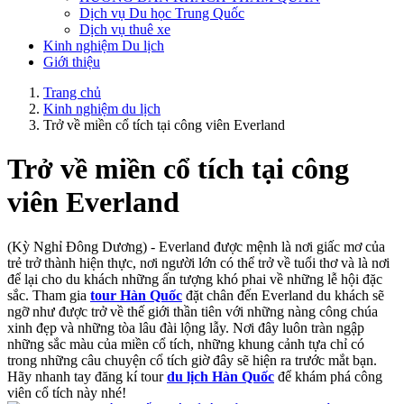
Dịch vụ Du học Trung Quốc
Dịch vụ thuê xe
Kinh nghiệm Du lịch
Giới thiệu
Trang chủ
Kinh nghiệm du lịch
Trở về miền cổ tích tại công viên Everland
Trở về miền cổ tích tại công
viên Everland
(Kỳ Nghỉ Đông Dương) - Everland được mệnh là nơi giấc mơ của
trẻ trở thành hiện thực, nơi người lớn có thể trở về tuổi thơ và là nơi
để lại cho du khách những ấn tượng khó phai về những lễ hội đặc
sắc. Tham gia
tour Hàn Quốc
đặt chân đến Everland du khách sẽ
ngỡ như được trở về thế giới thần tiên với những nàng công chúa
xinh đẹp và những tòa lâu đài lộng lẫy. Nơi đây luôn tràn ngập
những sắc màu của miền cổ tích, những khung cảnh tựa chỉ có
trong những câu chuyện cổ tích giờ đây sẽ hiện ra trước mắt bạn.
Hãy nhanh tay đăng kí tour
du lịch Hàn Quốc
để khám phá công
viên cổ tích này nhé!