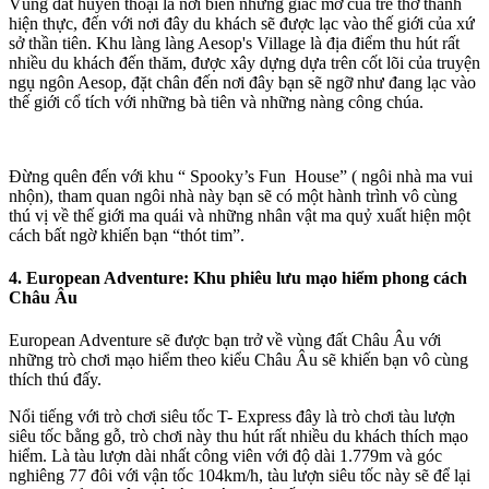
Vùng đất huyền thoại là nơi biến những giấc mơ của trẻ thơ thành
hiện thực, đến với nơi đây du khách sẽ được lạc vào thế giới của xứ
sở thần tiên. Khu làng làng Aesop's Village là địa điểm thu hút rất
nhiều du khách đến thăm, được xây dựng dựa trên cốt lõi của truyện
ngụ ngôn Aesop, đặt chân đến nơi đây bạn sẽ ngỡ như đang lạc vào
thế giới cổ tích với những bà tiên và những nàng công chúa.
Đừng quên đến với khu “ Spooky’s Fun House” ( ngôi nhà ma vui
nhộn), tham quan ngôi nhà này bạn sẽ có một hành trình vô cùng
thú vị về thế giới ma quái và những nhân vật ma quỷ xuất hiện một
cách bất ngờ khiến bạn “thót tim”.
4. European Adventure: Khu phiêu lưu mạo hiểm phong cách
Châu Âu
European Adventure sẽ được bạn trở về vùng đất Châu Âu với
những trò chơi mạo hiểm theo kiểu Châu Âu sẽ khiến bạn vô cùng
thích thú đấy.
Nổi tiếng với trò chơi siêu tốc T- Express đây là trò chơi tàu lượn
siêu tốc bằng gỗ, trò chơi này thu hút rất nhiều du khách thích mạo
hiểm. Là tàu lượn dài nhất công viên với độ dài 1.779m và góc
nghiêng 77 đôi với vận tốc 104km/h, tàu lượn siêu tốc này sẽ để lại