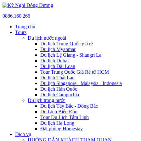
0886.160.266
Trang chủ
Tours
Du lịch nước ngoài
Du lịch Trung Quốc giá rẻ
Du lịch Myanmar
Du lịch Lệ Giang - Shangri La
Du lịch Dubai
Du lịch Đài Loan
Tour Trung Quốc Giá Rẻ từ HCM
Du lịch Thái Lan
Du lịch Singapore - Malaysia - Indonesia
Du lịch Hàn Quốc
Du lịch Campuchia
Du lịch trong nước
Du lịch Tây Bắc - Đông Bắc
Du Lịch Biển Đảo
Tour Du Lịch Tâm Linh
Du lịch Hạ Long
Đặt phòng Homestay
Dịch vụ
HƯỚNG DẪN KHÁCH THAM QUAN