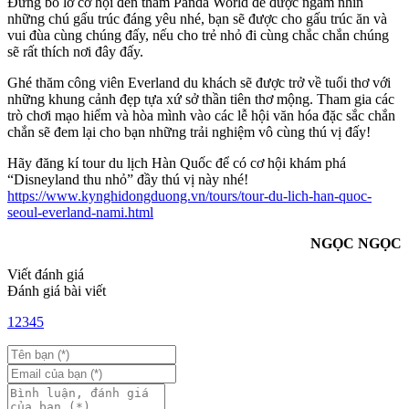
Đừng bỏ lỡ cơ hội đến thăm Panda World để được ngắm nhìn
những chú gấu trúc đáng yêu nhé, bạn sẽ được cho gấu trúc ăn và
vui đùa cùng chúng đấy, nếu cho trẻ nhỏ đi cùng chắc chắn chúng
sẽ rất thích nơi đây đấy.
Ghé thăm công viên Everland du khách sẽ được trở về tuổi thơ với
những khung cảnh đẹp tựa xứ sở thần tiên thơ mộng. Tham gia các
trò chơi mạo hiểm và hòa mình vào các lễ hội văn hóa đặc sắc chắn
chắn sẽ đem lại cho bạn những trải nghiệm vô cùng thú vị đấy!
Hãy đăng kí tour du lịch Hàn Quốc để có cơ hội khám phá
“Disneyland thu nhỏ” đầy thú vị này nhé!
https://www.kynghidongduong.vn/tours/tour-du-lich-han-quoc-
seoul-everland-nami.html
NGỌC NGỌC
Viết đánh giá
Đánh giá bài viết
1
2
3
4
5