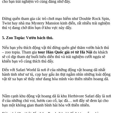
cho bạn trải nghiệm vô cùng đáng nhớ đấy.
Đừng quên tham gia các trò chơi mạo hiểm như Double Rock Spin,
Twist hay nhà ma Mystery Mansion kinh điển, rất nhiều trải nghiệm
thú vị đang chờ đón bạn ở khu vực này đấy.
5. Zoo Topia: Vườn bách thú
.
Nếu bạn yêu thích động vật thì đừng quên ghé thăm vườn bách thú
– zoo topia. Tham gia
tour Hàn Quốc giá rẻ từ Hà Nội
du khách
sẽ có dịp tham dự buổi biểu diễn thú và trải nghiệm cưỡi ngựa sẽ
khiến bạn vô cùng thích thú đấy.
Đến với Safari World là nơi ở của những động vật hoang dã nhất
hành tinh như sư tủ, cọp hay gấu ăn thịt ngắm nhìn những loài động
vật từ xa bạn sẽ thấy như đang hòa mình vào thiên nhiên hoang dã.
Nằm cạnh khu động vật hoang dã là khu Herbivore Safari đây là nơi
ở của những chú voi, hươu cao cổ, lạc đà… nơi đây sẽ đem lại cho
bạn một không gian thanh bình hài hòa với thiên nhiên.