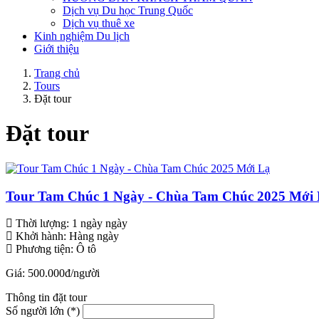
Dịch vụ Du học Trung Quốc
Dịch vụ thuê xe
Kinh nghiệm Du lịch
Giới thiệu
Trang chủ
Tours
Đặt tour
Đặt tour
Tour Tam Chúc 1 Ngày - Chùa Tam Chúc 2025 Mới
Thời lượng:
1 ngày ngày
Khởi hành:
Hàng ngày
Phương tiện:
Ô tô
Giá:
500.000đ
/người
Thông tin đặt tour
Số người lớn (*)