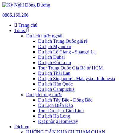
0886.160.266
Trang chủ
Tours
Du lịch nước ngoài
Du lịch Trung Quốc giá rẻ
Du lịch Myanmar
Du lịch Lệ Giang - Shangri La
Du lịch Dubai
Du lịch Đài Loan
Tour Trung Quốc Giá Rẻ từ HCM
Du lịch Thái Lan
Du lịch Singapore - Malaysia - Indonesia
Du lịch Hàn Quốc
Du lịch Campuchia
Du lịch trong nước
Du lịch Tây Bắc - Đông Bắc
Du Lịch Biển Đảo
Tour Du Lịch Tâm Linh
Du lịch Hạ Long
Đặt phòng Homestay
Dịch vụ
HƯỚNG DẪN KHÁCH THAM QUAN