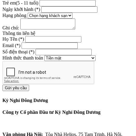
Trẻ em(5 - 11 tuổi)
Ngày khởi hành (*)
Hạng phòng
Ghi chú:
Thông tin liên hệ
Họ Tên (*)
Email (*)
Số điện thoại (*)
Hình thức thanh toán
Kỳ Nghỉ Đông Dương
Công ty Cổ phần Đầu tư Kỳ Nghỉ Đông Dương
Văn phòng Hà Nội:
Tòa Nhà Helios, 75 Tam Trinh, Hà Nội.