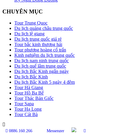
CHUYÊN MỤC
Tour Trung Quoc
Du lịch quảng châu trung quốc
Du lịch lệ giang
Du lịch trung quốc giá rẻ
Tour bắc kinh thương hải
Tour phương hoàng cổ trấn
Kinh nghiệm du lịch trung quốc
Du lịch nam ninh trung quốc
Du lịch quế lâm trung quốc
Du lịch Bắc Kinh ngắn ngày
Du lịch Bắc Kinh
Du lịch Bắc Kinh 5 ngày 4 đêm
Tour Hà Giang
Tour Hồ Ba Bể
Tour Thác Bản Giốc
Tour Sapa
Tour Hạ Long
Tour Cát Bà
0886.160.266
Messenger