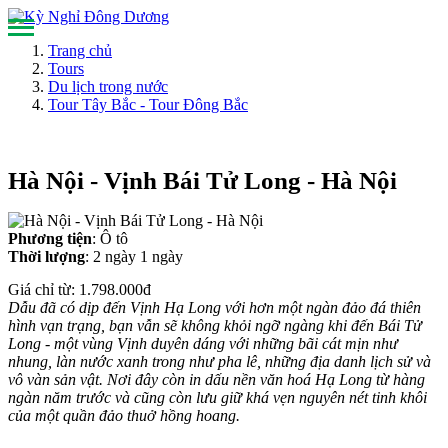
Trang chủ
Tours
Du lịch trong nước
Tour Tây Bắc - Tour Đông Bắc
Hà Nội - Vịnh Bái Tử Long - Hà Nội
Phương tiện
: Ô tô
Thời lượng
: 2 ngày 1 ngày
Giá chỉ từ:
1.798.000đ
Dẫu đã có dịp đến Vịnh Hạ Long với hơn một ngàn đảo đá thiên
hình vạn trạng, bạn vẫn sẽ không khỏi ngỡ ngàng khi đến Bái Tử
Long - một vùng Vịnh duyên dáng với những bãi cát mịn như
nhung, làn nước xanh trong như pha lê, những địa danh lịch sử và
vô vàn sản vật. Nơi đây còn in dấu nền văn hoá Hạ Long từ hàng
ngàn năm trước và cũng còn lưu giữ khá vẹn nguyên nét tinh khôi
của một quần đảo thuở hồng hoang.