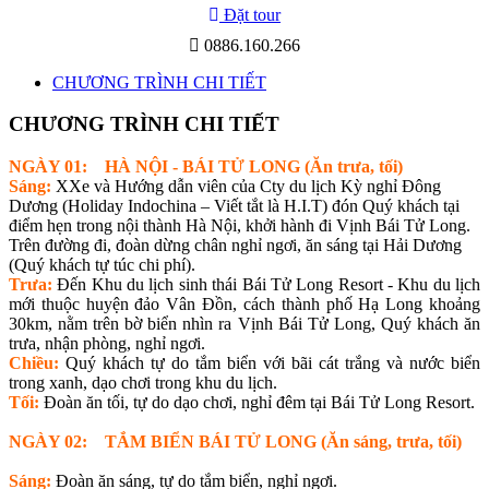
Đặt tour
0886.160.266
CHƯƠNG TRÌNH CHI TIẾT
CHƯƠNG TRÌNH CHI TIẾT
NGÀY 01: HÀ NỘI - BÁI TỬ LONG (Ăn trưa, tối)
Sáng:
XXe và Hướng dẫn viên của Cty du lịch Kỳ nghỉ Đông
Dương (Holiday Indochina – Viết tắt là H.I.T) đón Quý khách tại
điểm hẹn trong nội thành Hà Nội, khởi hành đi Vịnh Bái Tử Long.
Trên đường đi, đoàn dừng chân nghỉ ngơi, ăn sáng tại Hải Dương
(Quý khách tự túc chi phí).
Trưa:
Đến Khu du lịch sinh thái Bái Tử Long Resort - Khu du lịch
mới thuộc huyện đảo Vân Đồn, cách thành phố Hạ Long khoảng
30km, nằm trên bờ biển nhìn ra Vịnh Bái Tử Long, Quý khách ăn
trưa, nhận phòng, nghỉ ngơi.
Chiều:
Quý khách tự do tắm biển với bãi cát trắng và nước biển
trong xanh, dạo chơi trong khu du lịch.
Tối:
Đoàn ăn tối, tự do dạo chơi, nghỉ đêm tại Bái Tử Long Resort.
NGÀY 02: TẮM BIỂN BÁI TỬ LONG (Ăn sáng, trưa, tối)
Sáng:
Đoàn ăn sáng, tự do tắm biển, nghỉ ngơi.