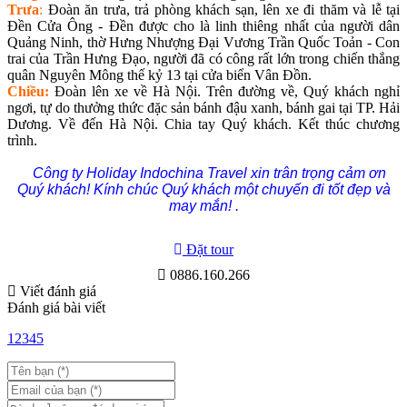
Trưa
:
Đoàn ăn trưa, trả phòng khách sạn, lên xe đi thăm và lễ tại
Đền Cửa Ông - Đền được cho là linh thiêng nhất của người dân
Quảng Ninh, thờ Hưng Nhượng Đại Vương Trần Quốc Toản - Con
trai của Trần Hưng Đạo, người đã có công rất lớn trong chiến thắng
quân Nguyên Mông thế kỷ 13 tại cửa biển Vân Đồn.
Chiều:
Đoàn lên xe về Hà Nội. Trên đường về, Quý khách nghỉ
ngơi, tự do thưởng thức đặc sản bánh đậu xanh, bánh gai tại TP. Hải
Dương. Về đến Hà Nội. Chia tay Quý khách. Kết thúc chương
trình.
Công ty Holiday Indochina Travel xin trân trọng cảm ơn
Quý khách!
Kính chúc Quý khách một chuyến đi tốt đẹp và
may mắn!
.
Đặt tour
0886.160.266
Viết đánh giá
Đánh giá bài viết
1
2
3
4
5