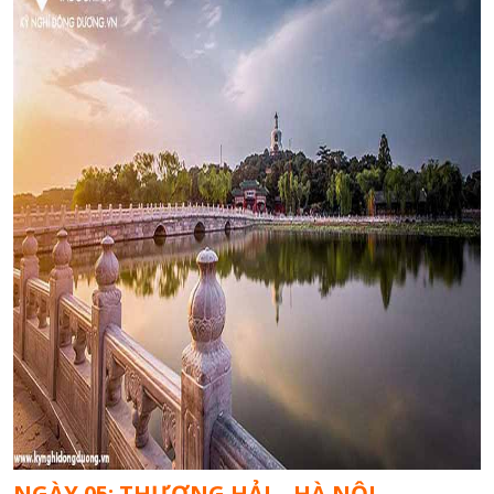
NGÀY 05: THƯỢNG HẢI – HÀ NỘI