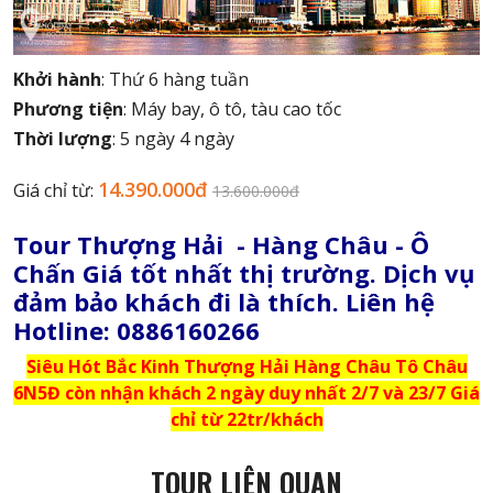
Khởi hành
: Thứ 6 hàng tuần
Phương tiện
: Máy bay, ô tô, tàu cao tốc
Thời lượng
: 5 ngày 4 ngày
14.390.000đ
Giá chỉ từ:
13.600.000đ
Tour Thượng Hải - Hàng Châu - Ô
Chấn Giá tốt nhất thị trường. Dịch vụ
đảm bảo khách đi là thích. Liên hệ
Hotline: 0886160266
Siêu Hót Bắc Kinh Thượng Hải Hàng Châu Tô Châu
6N5Đ còn nhận khách 2 ngày duy nhất 2/7 và 23/7 Giá
chỉ từ 22tr/khách
TOUR LIÊN QUAN