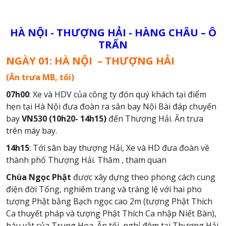
HÀ NỘI - THƯỢNG HẢI - HÀNG CHÂU – Ô
TRẤN
NGÀY 01: HÀ NỘI – THƯỢNG HẢI
(Ăn trưa MB, tối)
07h00
: Xe và HDV của công ty đón quý khách tại điểm
hẹn tại Hà Nội đưa đoàn ra sân bay Nội Bài đáp chuyến
bay
VN530 (10h20- 14h15)
đến Thượng Hải. Ăn trưa
trên máy bay.
14h15
: Tới sân bay thượng Hải, Xe và HD đưa đoàn về
thành phố Thượng Hải. Thăm , tham quan
Chùa Ngọc Phật
được xây dựng theo phong cách cung
điện đời Tống, nghiêm trang và tráng lệ với hai pho
tượng Phật bằng Bạch ngọc cao 2m (tượng Phật Thích
Ca thuyết pháp và tượng Phật Thích Ca nhập Niết Bàn),
báu vật của Trung Hoa. Ăn tối, nghỉ đêm tại Thượng Hải.