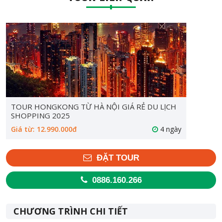
TOUR HONGKONG TỪ HÀ NỘI GIÁ RẺ DU LỊCH
SHOPPING 2025
Giá từ: 12.990.000đ
4 ngày
ĐẶT TOUR
0886.160.266
CHƯƠNG TRÌNH CHI TIẾT