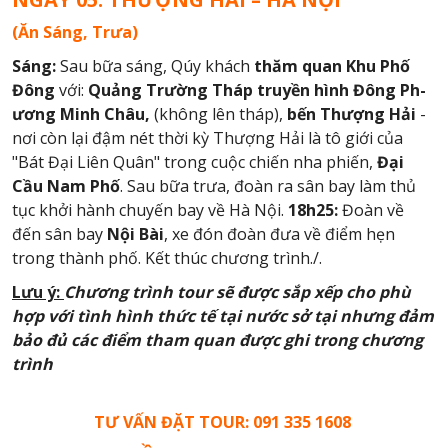
(Ăn Sáng, Trưa)
Sáng:
Sau bữa sáng, Qúy khách
thăm quan Khu Phố
Đông
với:
Quảng Trường Tháp truyền hình Đông Ph­
ương Minh Châu,
(không lên tháp),
bến Th­ượng Hải
-
nơi còn lại đậm nét thời kỳ Thượng Hải là tô giới của
"Bát Đại Liên Quân" trong cuộc chiến nha phiến,
Đại
Cầu Nam Phố
. Sau bữa trưa, đoàn ra sân bay làm thủ
tục khởi hành chuyến bay về Hà Nội.
18h25:
Đoàn về
đến sân bay
Nội Bài
, xe đón đoàn đưa về điểm hẹn
trong thành phố. Kết thúc chương trình./.
Lưu ý:
Chương trình tour sẽ được sắp xếp cho phù
hợp với tình hình thức tế tại nước sở tại nhưng đảm
bảo đủ các điểm tham quan được ghi trong chương
trình
TƯ VẤN ĐẶT TOUR: 091 335 1608