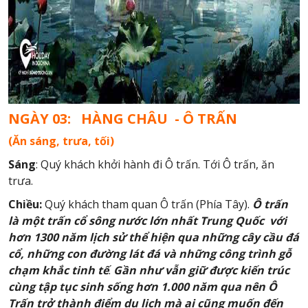
NGÀY 03: HÀNG CHÂU - Ô TRẤN
(Ăn sáng, trưa, tối)
Sáng
: Quý khách khởi hành đi Ô trấn. Tới Ô trấn, ăn
trưa.
Chiều:
Quý khách tham quan Ô trấn (Phía Tây).
Ô trấn
là một trấn cổ sông nước lớn nhất Trung Quốc
với
hơn 1300 năm lịch sử thể hiện qua những cây cầu đá
cổ, những con đường lát đá và những công trình gỗ
chạm khắc tinh tế
.
Gần như vẫn giữ được kiến trúc
cùng tập tục sinh sống hơn 1.000 năm qua nên Ô
Trấn trở thành điểm du lịch mà ai cũng muốn đến