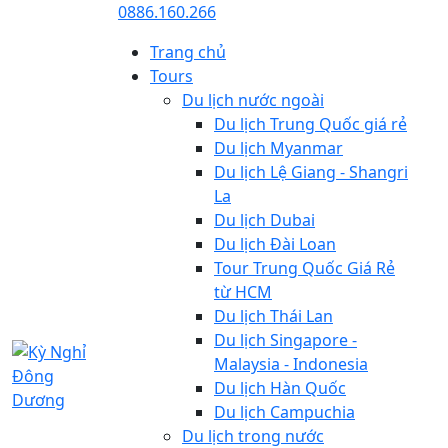
0886.160.266
Trang chủ
Tours
Du lịch nước ngoài
Du lịch Trung Quốc giá rẻ
Du lịch Myanmar
Du lịch Lệ Giang - Shangri
La
Du lịch Dubai
Du lịch Đài Loan
Tour Trung Quốc Giá Rẻ
từ HCM
Du lịch Thái Lan
Du lịch Singapore -
Malaysia - Indonesia
Du lịch Hàn Quốc
Du lịch Campuchia
Du lịch trong nước