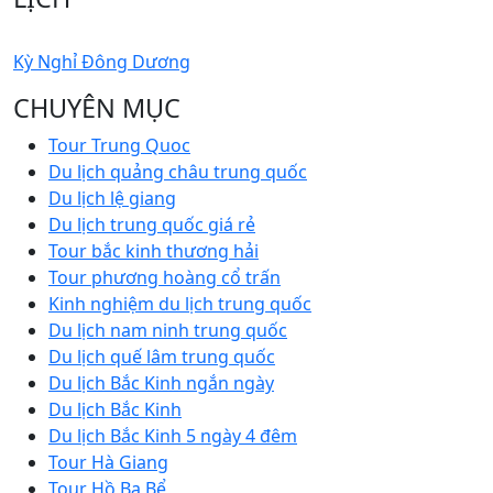
Kỳ Nghỉ Đông Dương
CHUYÊN MỤC
Tour Trung Quoc
Du lịch quảng châu trung quốc
Du lịch lệ giang
Du lịch trung quốc giá rẻ
Tour bắc kinh thương hải
Tour phương hoàng cổ trấn
Kinh nghiệm du lịch trung quốc
Du lịch nam ninh trung quốc
Du lịch quế lâm trung quốc
Du lịch Bắc Kinh ngắn ngày
Du lịch Bắc Kinh
Du lịch Bắc Kinh 5 ngày 4 đêm
Tour Hà Giang
Tour Hồ Ba Bể