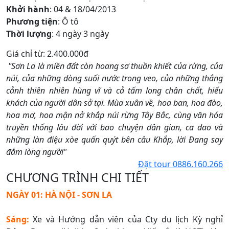
Khởi hành
: 04 & 18/04/2013
Phương tiện
: Ô tô
Thời lượng
: 4 ngày 3 ngày
Giá chỉ từ:
2.400.000đ
"Sơn La là miền đất còn hoang sơ thuần khiết của rừng, của
núi, của những dòng suối nước trong veo, của những thắng
cảnh thiên nhiên hùng vĩ và cả tấm long chân chất, hiếu
khách của người dân sở tại. Mùa xuân về, hoa ban, hoa đào,
hoa mơ, hoa mận nở khắp núi rừng Tây Bắc, cùng văn hóa
truyền thống lâu đời với bao chuyện dân gian, ca dao và
những làn điệu xòe quấn quýt bên câu Khắp, lời Đang say
đắm lòng người"
Đặt tour
0886.160.266
CHƯƠNG TRÌNH CHI TIẾT
NGÀY 01: HÀ NỘI - SƠN LA
Sáng:
Xe và Hướng dẫn viên của Cty du lịch Kỳ nghỉ