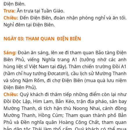
Điện Biên.
Trưa:
Ăn trưa tại Tuần Giáo.
Chiều:
Đến Điện Biên, đoàn nhận phòng nghỉ và ăn tối.
Nghỉ đêm tại Điện Biên.
NGÀY 03: THAM QUAN ĐIỆN BIÊN
Sáng:
Đoàn ăn sáng, lên xe đi tham quan Bảo tàng Điện
Biên Phủ, viếng Nghĩa trang A1 (tưởng nhớ các anh
hùng liệt sĩ Việt Nam tại đây). Thăm chiến trường Đồi A1
(hầm chỉ huy tướng Đơcatơri), cầu lịch sử Mường Thanh
và sông Nậm Rốm, đi chợ Điện Biên (mua quà lưu niệm
Điện Biên Phủ).
Chiều:
Quý khách đi thăm tiếp những điểm còn lại như
Đồi Độc Lập, Him Lam, Bản Kéo, trận địa pháo, sân bay
Mường Thanh, di tích hận thù Noong Nhai, cánh đồng
Mường Thanh, Hồng Cúm; Tham quan thành phố Bản
Phủ và Đền nghĩa quân Hoàng Công Chất, tham quan
bản dân tộc Thái làm thổ cẩm, Quý khách có thể mua