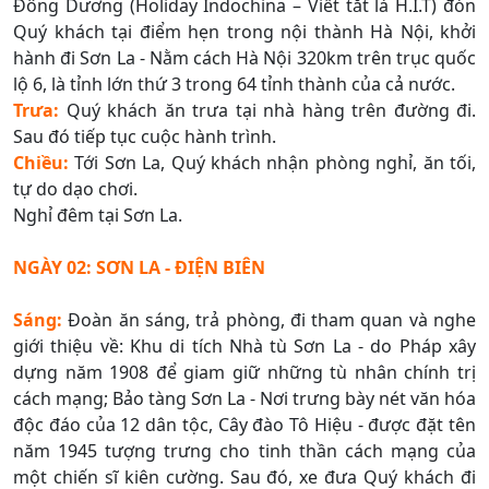
Đông Dương (Holiday Indochina – Viết tắt là H.I.T) đón
Quý khách tại điểm hẹn trong nội thành Hà Nội, khởi
hành đi Sơn La - Nằm cách Hà Nội 320km trên trục quốc
lộ 6, là tỉnh lớn thứ 3 trong 64 tỉnh thành của cả nước.
Trưa:
Quý khách ăn trưa tại nhà hàng trên đường đi.
Sau đó tiếp tục cuộc hành trình.
Chiều:
Tới Sơn La, Quý khách nhận phòng nghỉ, ăn tối,
tự do dạo chơi.
Nghỉ đêm tại Sơn La.
NGÀY 02: SƠN LA - ĐIỆN BIÊN
Sáng:
Đoàn ăn sáng, trả phòng, đi tham quan và nghe
giới thiệu về: Khu di tích Nhà tù Sơn La - do Pháp xây
dựng năm 1908 để giam giữ những tù nhân chính trị
cách mạng; Bảo tàng Sơn La - Nơi trưng bày nét văn hóa
độc đáo của 12 dân tộc, Cây đào Tô Hiệu - được đặt tên
năm 1945 tượng trưng cho tinh thần cách mạng của
một chiến sĩ kiên cường. Sau đó, xe đưa Quý khách đi