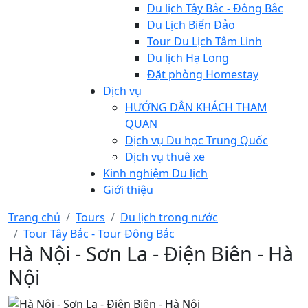
Du lịch Tây Bắc - Đông Bắc
Du Lịch Biển Đảo
Tour Du Lịch Tâm Linh
Du lịch Hạ Long
Đặt phòng Homestay
Dịch vụ
HƯỚNG DẪN KHÁCH THAM
QUAN
Dịch vụ Du học Trung Quốc
Dịch vụ thuê xe
Kinh nghiệm Du lịch
Giới thiệu
Trang chủ
Tours
Du lịch trong nước
Tour Tây Bắc - Tour Đông Bắc
Hà Nội - Sơn La - Điện Biên - Hà
Nội