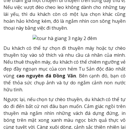
thể tham gia một chuyến đi thuyền trên sông đầy thú vị.
Nếu việc vượt đèo cheo leo không dành cho những tay
lái yếu, thì du khách còn có một lựa chọn khác cũng
hoàn hảo không kém, đó là ngắm nhìn con sông huyền
thoại này bằng việc đi thuyền.
Du khách có thể tự chọn đi thuyền máy hoặc tự chèo
thuyền tùy vào sở thích và nhu cầu cá nhân của mình.
Nếu thuê thuyền máy, du khách có thể chiêm ngưỡng vẻ
đẹp đầy ngoạn mục của con hẻm Tu Sản độc đáo nhất
vùng
cao nguyên đá Đồng Văn
. Bên cạnh đó, bạn có
thể thỏa sức chụp ảnh và tự do ngắm cảnh non nước
hữu tình.
Ngược lại, nếu chọn tự chèo thuyền, du khách có thể tự
do đi đến bất cứ nơi đâu bạn muốn. Cảm giác ngồi trên
thuyền mà ngắm nhìn những vách đá dựng đứng, in
bóng trên mặt xong xanh màu ngọc bích quả thực vô
cùng tuyệt vời. Càng xuôi dòng, cảnh sắc thiên nhiên lại