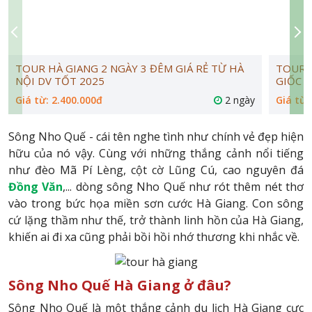
TOUR HÀ GIANG 2 NGÀY 3 ĐÊM GIÁ RẺ TỪ HÀ
TOUR Đ
NỘI DV TỐT 2025
GIỐC -
Giá từ: 2.400.000đ
2 ngày
Giá từ:
Sông Nho Quế - cái tên nghe tình như chính vẻ đẹp hiện
hữu của nó vậy. Cùng với những thắng cảnh nổi tiếng
như đèo Mã Pí Lèng, cột cờ Lũng Cú, cao nguyên đá
Đồng Văn
,... dòng sông Nho Quế như rót thêm nét thơ
vào trong bức họa miền sơn cước Hà Giang. Con sông
cứ lặng thầm như thế, trở thành linh hồn của Hà Giang,
khiến ai đi xa cũng phải bồi hồi nhớ thương khi nhắc về.
Sông Nho Quế Hà Giang ở đâu?
Sông Nho Quế là một thắng cảnh du lịch Hà Giang cực