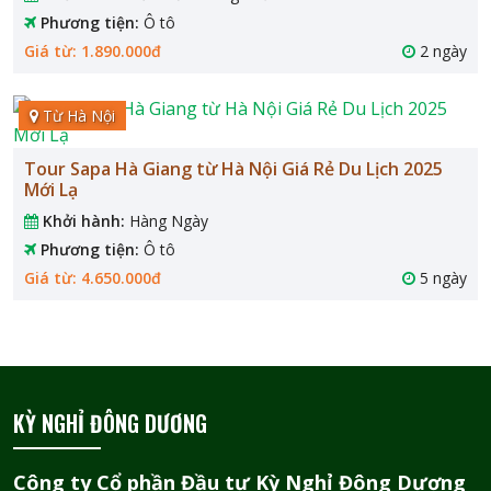
Phương tiện:
Ô tô
Giá từ: 1.890.000đ
2 ngày
Từ Hà Nội
Tour Sapa Hà Giang từ Hà Nội Giá Rẻ Du Lịch 2025
Mới Lạ
Khởi hành:
Hàng Ngày
Phương tiện:
Ô tô
Giá từ: 4.650.000đ
5 ngày
KỲ NGHỈ ĐÔNG DƯƠNG
Công ty Cổ phần Đầu tư Kỳ Nghỉ Đông Dương