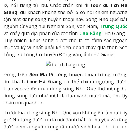
kỳ nổi tiếng từ lâu. Chắc chắn khi đi
tour du lịch Hà
Giang
, du khách không thể bỏ lỡ cơ hội chiêm ngưỡng
tận mắt dòng sông huyền thoại này. Sông Nho Quế bắt
nguồn từ vùng núi Nghiêm Sơn, Vân Nam,
Trung Quốc
và chảy qua địa phận của các tỉnh
Cao Bằng
, Hà Giang...
Tuy nhiên, khúc sông được cho là có cảnh sắc ngoạn
mục và kỳ vĩ nhất phải kể đến đoạn chảy qua thôn Séo
Lủng, xã Lũng Cú, huyện Đồng Văn, tỉnh Hà Giang.
Đứng trên
đèo Mã Pí Lèng
huyền thoại trông xuống,
du khách
tour Hà Giang
có thể chiêm ngưỡng được
trọn vẹn vẻ đẹp của dòng sông Nho Quế thơ mộng. Cả
dòng sông tựa như một dải lụa xanh mượt mà, ôm lấy
chân núi quanh co.
Trước kia, dòng sông Nho Quế vốn không êm ả như bây
giờ. Nó từng được coi là nơi đánh bắt cá chủ yếu và cũng
được xem là nguồn cung cấp nước sinh hoạt cho bà con