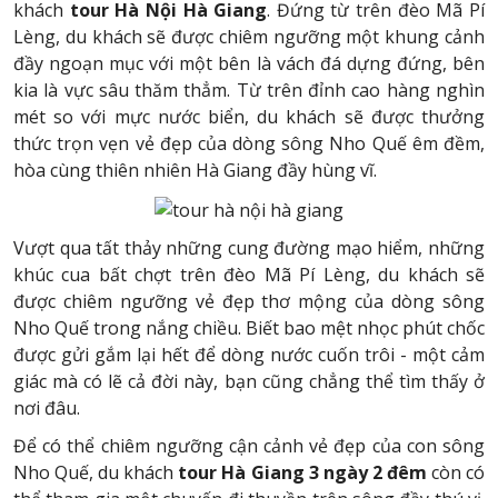
khách
tour Hà Nội Hà Giang
. Đứng từ trên đèo Mã Pí
Lèng, du khách sẽ được chiêm ngưỡng một khung cảnh
đầy ngoạn mục với một bên là vách đá dựng đứng, bên
kia là vực sâu thăm thẳm. Từ trên đỉnh cao hàng nghìn
mét so với mực nước biển, du khách sẽ được thưởng
thức trọn vẹn vẻ đẹp của dòng sông Nho Quế êm đềm,
hòa cùng thiên nhiên Hà Giang đầy hùng vĩ.
Vượt qua tất thảy những cung đường mạo hiểm, những
khúc cua bất chợt trên đèo Mã Pí Lèng, du khách sẽ
được chiêm ngưỡng vẻ đẹp thơ mộng của dòng sông
Nho Quế trong nắng chiều. Biết bao mệt nhọc phút chốc
được gửi gắm lại hết để dòng nước cuốn trôi - một cảm
giác mà có lẽ cả đời này, bạn cũng chẳng thể tìm thấy ở
nơi đâu.
Để có thể chiêm ngưỡng cận cảnh vẻ đẹp của con sông
Nho Quế, du khách
tour Hà Giang 3 ngày 2 đêm
còn có