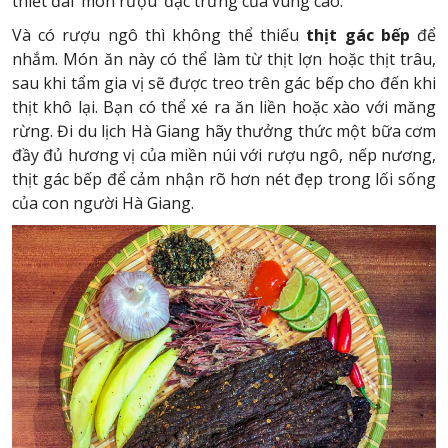
thiết đãi ‘món rượu’ đặc trưng của vùng cao.
Và có rượu ngô thì không thể thiếu
thịt gác bếp
để
nhắm. Món ăn này có thể làm từ thịt lợn hoặc thịt trâu,
sau khi tẩm gia vị sẽ được treo trên gác bếp cho đến khi
thịt khô lại. Bạn có thể xé ra ăn liền hoặc xào với măng
rừng. Đi du lịch Hà Giang hãy thưởng thức một bữa cơm
đầy đủ hương vị của miền núi với rượu ngô, nếp nương,
thịt gác bếp để cảm nhận rõ hơn nét đẹp trong lối sống
của con người Hà Giang.