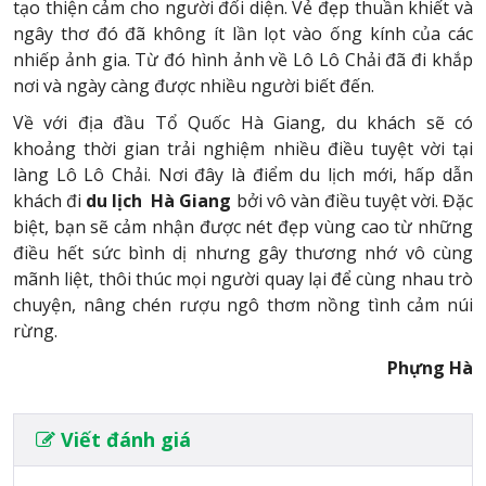
tạo thiện cảm cho người đối diện. Vẻ đẹp thuần khiết và
ngây thơ đó đã không ít lần lọt vào ống kính của các
nhiếp ảnh gia. Từ đó hình ảnh về Lô Lô Chải đã đi khắp
nơi và ngày càng được nhiều người biết đến.
Về với địa đầu Tổ Quốc Hà Giang, du khách sẽ có
khoảng thời gian trải nghiệm nhiều điều tuyệt vời tại
làng Lô Lô Chải. Nơi đây là điểm du lịch mới, hấp dẫn
khách đi
du lịch Hà Giang
bởi vô vàn điều tuyệt vời. Đặc
biệt, bạn sẽ cảm nhận được nét đẹp vùng cao từ những
điều hết sức bình dị nhưng gây thương nhớ vô cùng
mãnh liệt, thôi thúc mọi người quay lại để cùng nhau trò
chuyện, nâng chén rượu ngô thơm nồng tình cảm núi
rừng.
Phựng Hà
Viết đánh giá