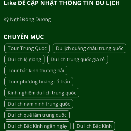
Like ĐỂ CẬP NHẬT THÔNG TIN DU LỊCH
Kỳ Nghỉ Đông Dương
CHUYÊN MỤC
Tour Trung Quoc
Du lịch quảng châu trung quốc
Du lịch lệ giang
Du lịch trung quốc giá rẻ
Tour bắc kinh thương hải
Tour phương hoàng cổ trấn
Kinh nghiệm du lịch trung quốc
Du lịch nam ninh trung quốc
Du lịch quế lâm trung quốc
Du lịch Bắc Kinh ngắn ngày
Du lịch Bắc Kinh