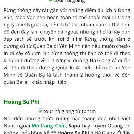
Rừng thông này rất gần với những điểm du lịch ở Đồng
Văn, Mèo Vạc nên hoàn toàn có thể thoải mái đi trong
ngày nhé! Ngoài ra, nếu đi tự túc, nhóm bạn có thể đem
đồ đến đây làm chuyến dã ngoại, nhưng nhớ là hãy dọn
dẹp sạch sẽ trước khi rời đi nhé! Rừng thông nằm ở
đường cũ từ Quản Bạ đi Yên Minh nên nếu muốn check-
in cả cây cô đơn lẫn rừng thông thì bạn có thể đi theo
kiểu đi 1 đường về 1 đường vì đường Hà Giang cả đi lẫn
về đều đi theo đường Quốc lộ 4C hết, chỉ có đoạn Yên
Minh về Quản Bạ là tách thành 2 hướng thôi, về đến
quản Bạ lại "khắc nhập" tiếp.
Hoàng Su Phì
Nói đến những thửa ruộng bậc thang đẹp nhất Việt
Nam, ngoài
Mù Cang Chải
,
Sapa
hay Tuyên Quang thì
không thể không kể đế
Hoàng Su Phì
ở Hà Giang. Ở đây