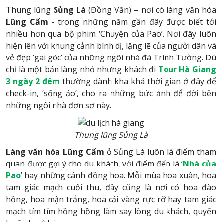
Thung lũng
Sủng Là
(Đồng Văn) – nơi có làng văn hóa
Lũng Cẩm
- trong những năm gần đây được biết tới
nhiều hơn qua bộ phim ‘Chuyện của Pao’. Nơi đây luôn
hiện lên với khung cảnh bình dị, lặng lẽ của người dân và
vẻ đẹp ‘gai góc’ của những ngôi nhà đá Trình Tường. Dù
chỉ là một bản làng nhỏ nhưng khách đi
Tour Hà Giang
3 ngày 2 đêm
thường dành kha khá thời gian ở đây để
check-in, ‘sống ảo’, cho ra những bức ảnh để đời bên
những ngôi nhà đơn sơ này.
Thung lũng Sủng Là
Làng văn hóa Lũng Cẩm
ở Sủng Là luôn là điểm tham
quan được gợi ý cho du khách, với điểm đến là ‘
Nhà của
Pao
’ hay những cánh đồng hoa. Mỗi mùa hoa xuân, hoa
tam giác mạch cuối thu, đây cũng là nơi có hoa đào
hồng, hoa mận trắng, hoa cải vàng rực rỡ hay tam giác
mạch tím tím hồng hồng làm say lòng du khách, quyến