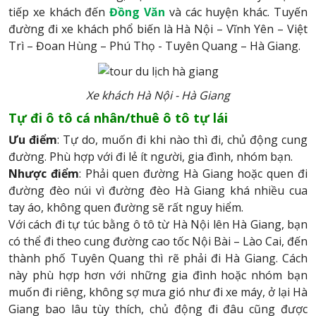
tiếp xe khách đến
Đồng Văn
và các huyện khác. Tuyến
đường đi xe khách phổ biến là Hà Nội – Vĩnh Yên – Việt
Trì – Đoan Hùng – Phú Thọ - Tuyên Quang – Hà Giang.
Xe khách Hà Nội - Hà Giang
Tự đi ô tô cá nhân/thuê ô tô tự lái
Ưu điểm
: Tự do, muốn đi khi nào thì đi, chủ động cung
đường. Phù hợp với đi lẻ ít người, gia đình, nhóm bạn.
Nhược điểm
: Phải quen đường Hà Giang hoặc quen đi
đường đèo núi vì đường đèo Hà Giang khá nhiều cua
tay áo, không quen đường sẽ rất nguy hiểm.
Với cách đi tự túc bằng ô tô từ Hà Nội lên Hà Giang, bạn
có thể đi theo cung đường cao tốc Nội Bài – Lào Cai, đến
thành phố Tuyên Quang thì rẽ phải đi Hà Giang. Cách
này phù hợp hơn với những gia đình hoặc nhóm bạn
muốn đi riêng, không sợ mưa gió như đi xe máy, ở lại Hà
Giang bao lâu tùy thích, chủ động đi đâu cũng được