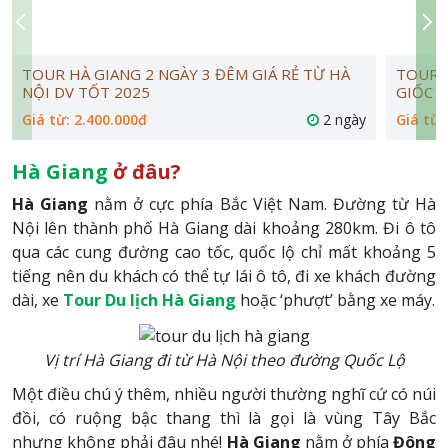
TOUR HÀ GIANG 2 NGÀY 3 ĐÊM GIÁ RẺ TỪ HÀ
TOUR Đ
NỘI DV TỐT 2025
GIỐC -
Giá từ: 2.400.000đ
2 ngày
Giá từ:
Hà Giang
ở đâu?
Hà Giang
nằm ở cực phía Bắc Việt Nam. Đường từ Hà
Nội lên thành phố Hà Giang dài khoảng 280km. Đi ô tô
qua các cung đường cao tốc, quốc lộ chỉ mất khoảng 5
tiếng nên du khách có thể tự lái ô tô, đi xe khách đường
dài, xe
Tour
Du lịch Hà Giang
hoặc ‘phượt’ bằng xe máy.
Vị trí Hà Giang đi từ Hà Nội theo đường Quốc Lộ
Một điều chú ý thêm, nhiều người thường nghĩ cứ có núi
đồi, có ruộng bậc thang thì là gọi là vùng Tây Bắc
nhưng không phải đâu nhé!
Hà Giang
nằm ở phía
Đông