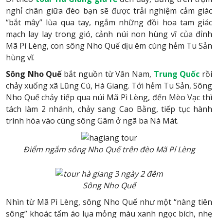
nghỉ chân giữa đèo bạn sẽ được trải nghiệm cảm giác
“bắt mây” lùa qua tay, ngắm những đồi hoa tam giác
mạch lay lay trong gió, cảnh núi non hùng vĩ của đỉnh
Mã Pí Lèng, con sông Nho Quế dịu êm cùng hẻm Tu Sản
hùng vĩ.
Sông Nho Quế
bắt nguồn từ Vân Nam,
Trung Quốc
rồi
chảy xuống xã Lũng Cú, Hà Giang. Tới hẻm Tu Sản, Sông
Nho Quế chảy tiếp qua núi Mã Pì Lèng, đến Mèo Vạc thì
tách làm 2 nhánh, chảy sang Cao Bằng, tiếp tục hành
trình hòa vào cùng sông Gâm ở ngã ba Nà Mát.
Điểm ngắm sông Nho Quế trên đèo Mã Pí Lèng
Sông Nho Quế
Nhìn từ Mã Pì Lèng, sông Nho Quế như một “nàng tiên
sông” khoác tấm áo lụa mỏng màu xanh ngọc bích, nhẹ