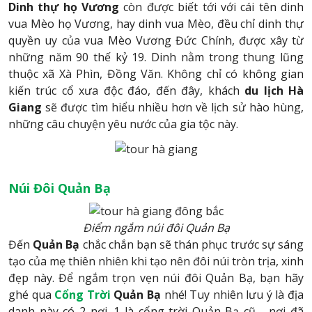
Dinh thự họ Vương
còn được biết tới với cái tên dinh
vua Mèo họ Vương, hay dinh vua Mèo, đều chỉ dinh thự
quyền uy của vua Mèo Vương Đức Chính, được xây từ
những năm 90 thế kỷ 19. Dinh nằm trong thung lũng
thuộc xã Xà Phìn, Đồng Văn. Không chỉ có không gian
kiến trúc cổ xưa độc đáo, đến đây, khách
du lịch Hà
Giang
sẽ được tìm hiểu nhiều hơn về lịch sử hào hùng,
những câu chuyện yêu nước của gia tộc này.
Núi Đôi Quản Bạ
Điểm ngắm núi đôi Quản Bạ
Đến
Quản Bạ
chắc chắn bạn sẽ thán phục trước sự sáng
tạo của mẹ thiên nhiên khi tạo nên đôi núi tròn trịa, xinh
đẹp này. Để ngắm trọn vẹn núi đôi Quản Bạ, bạn hãy
ghé qua
Cổng Trời
Quản Bạ
nhé! Tuy nhiên lưu ý là địa
danh này có 2 nơi. 1 là cổng trời Quản Bạ cũ - nơi đã