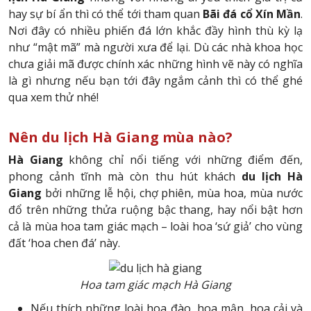
hay sự bí ẩn thì có thể tới tham quan
Bãi đá cổ
Xín Mần
.
Nơi đây có nhiều phiến đá lớn khắc đầy hình thù kỳ lạ
như “mật mã” mà người xưa để lại. Dù các nhà khoa học
chưa giải mã được chính xác những hình vẽ này có nghĩa
là gì nhưng nếu bạn tới đây ngắm cảnh thì có thể ghé
qua xem thử nhé!
Nên du lịch Hà Giang mùa nào?
Hà Giang
không chỉ nổi tiếng với những điểm đến,
phong cảnh tĩnh mà còn thu hút khách
du lịch Hà
Giang
bởi những lễ hội, chợ phiên, mùa hoa, mùa nước
đổ trên những thửa ruộng bậc thang, hay nổi bật hơn
cả là mùa hoa tam giác mạch – loài hoa ‘sứ giả’ cho vùng
đất ‘hoa chen đá’ này.
Hoa tam giác mạch Hà Giang
Nếu thích những loài hoa đào, hoa mận, hoa cải và