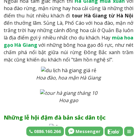
Ngoài hoa tam giác mạch thì
Hà Giang mùa xuân
với
hoa đào rừng, mận rừng hay hoa cải cũng là những thời
điểm thu hút nhiều khách đi
tour Hà Giang từ Hà Nội
đến thưởng lãm. Sủng Là, Phố Cáo với hoa đào, mận nở
trắng trời hay những cánh đồng hoa cải ở Quản Bạ luôn
là địa điểm gợi ý nhiều nhất cho du khách. Hay
mùa hoa
gạo Hà Giang
với những bông hoa gạo đỏ rực, như nét
chấm phá nổi bật giữa núi rừng Đông Bắc xanh trầm
mặc cũng khiến du khách nổi "tâm hồn nghệ sĩ".
Hoa đào, hoa mận Hà Giang
Hoa gạo
Những lễ hội đậm đà bản sắc dân tộc
0886.160.266
Messenger
Chợ tình Khau Vai