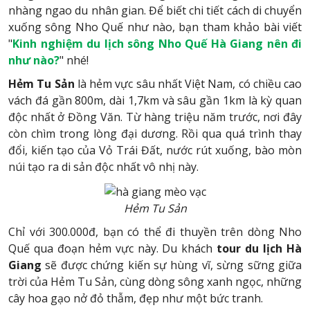
nhàng ngao du nhân gian. Để biết chi tiết cách di chuyển
xuống sông Nho Quế như nào, bạn tham khảo bài viết
"
Kinh nghiệm du lịch sông Nho Quế Hà Giang nên đi
như nào?
" nhé!
Hẻm Tu Sản
là hẻm vực sâu nhất Việt Nam, có chiều cao
vách đá gần 800m, dài 1,7km và sâu gần 1km là kỳ quan
độc nhất ở Đồng Văn. Từ hàng triệu năm trước, nơi đây
còn chìm trong lòng đại dương. Rồi qua quá trình thay
đổi, kiến tạo của Vỏ Trái Đất, nước rút xuống, bào mòn
núi tạo ra di sản độc nhất vô nhị này.
Hẻm Tu Sản
Chỉ với 300.000đ, bạn có thể đi thuyền trên dòng Nho
Quế qua đoạn hẻm vực này. Du khách
tour du lịch Hà
Giang
sẽ được chứng kiến sự hùng vĩ, sừng sững giữa
trời của Hẻm Tu Sản, cùng dòng sông xanh ngọc, những
cây hoa gạo nở đỏ thẫm, đẹp như một bức tranh.