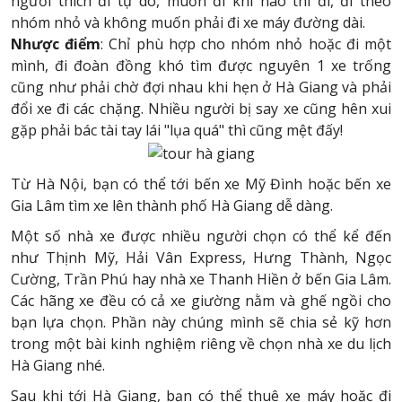
người thích đi tự do, muốn đi khi nào thì đi, đi theo
nhóm nhỏ và không muốn phải đi xe máy đường dài.
Nhược điểm
: Chỉ phù hợp cho nhóm nhỏ hoặc đi một
mình, đi đoàn đồng khó tìm được nguyên 1 xe trống
cũng như phải chờ đợi nhau khi hẹn ở Hà Giang và phải
đổi xe đi các chặng. Nhiều người bị say xe cũng hên xui
gặp phải bác tài tay lái "lụa quá" thì cũng mệt đấy!
Từ Hà Nội, bạn có thể tới bến xe Mỹ Đình hoặc bến xe
Gia Lâm tìm xe lên thành phố Hà Giang dễ dàng.
Một số nhà xe được nhiều người chọn có thể kể đến
như Thịnh Mỹ, Hải Vân Express, Hưng Thành, Ngọc
Cường, Trần Phú hay nhà xe Thanh Hiền ở bến Gia Lâm.
Các hãng xe đều có cả xe giường nằm và ghế ngồi cho
bạn lựa chọn. Phần này chúng mình sẽ chia sẻ kỹ hơn
trong một bài kinh nghiệm riêng về chọn nhà xe du lịch
Hà Giang nhé.
Sau khi tới Hà Giang, bạn có thể thuê xe máy hoặc đi