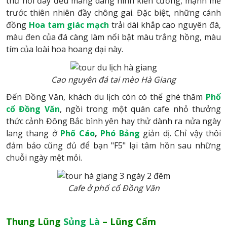
thứ nơi đây đều mang dáng hình kiên cường, mạnh mẽ
trước thiên nhiên đầy chông gai. Đặc biệt, những cánh
đồng
Hoa tam giác mạch
trải dài khắp cao nguyên đá,
màu đen của đá càng làm nổi bật màu trắng hồng, màu
tím của loài hoa hoang dại này.
Cao nguyên đá tai mèo Hà Giang
Đến Đồng Văn, khách du lịch còn có thể ghé thăm
Phố
cổ Đồng Văn
, ngồi trong một quán cafe nhỏ thưởng
thức cảnh Đông Bắc bình yên hay thử dành ra nửa ngày
lang thang ở
Phố Cáo
,
Phó Bảng
giản dị. Chỉ vậy thôi
đảm bảo cũng đủ để bạn "F5" lại tâm hồn sau những
chuỗi ngày mệt mỏi.
Cafe ở phố cổ Đồng Văn
Thung Lũng
Sủng Là
– Lũng Cẩm