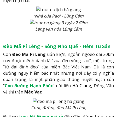
luyến họ ở lại.
'Nhà của Pao' - Lũng Cẩm
Làng văn hóa Lũng Cẩm
Đèo Mã Pí Lèng
-
Sông Nho Quế
-
Hẻm Tu Sản
Con
Đèo Mã Pí Lèng
uốn lượn, ngoằn ngoèo dài 20km
này được mệnh danh là “vua đèo vùng cao”, một trong
“tứ đại đỉnh đèo” của miền Bắc Việt Nam. Dù là con
đường nguy hiểm bậc nhất nhưng nơi đây có ý nghĩa
quan trọng, là một phần giao thông huyết mạch của
“
Con đường Hạnh Phúc
” nối liền
Hà Giang
, Đồng Văn
và thị trấn
Mèo Vạc
.
Cung đường đèo Mã Pí Lèng
Đi theo
tour Hà Giang giá rẻ
đến đây, đứng trên trạm