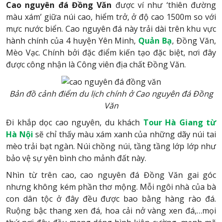
Cao nguyên đá Đồng Văn
được ví như ‘thiên đường
màu xám’ giữa núi cao, hiểm trở, ở độ cao 1500m so với
mực nước biển. Cao nguyên đá này trải dài trên khu vực
hành chính của 4 huyện Yên Minh,
Quản Bạ
, Đồng Văn,
Mèo Vạc. Chính bởi đặc điểm kiến tạo đặc biệt, nơi đây
được công nhận là Công viên địa chất Đồng Văn.
Bản đồ cảnh điểm du lịch chính ở Cao nguyên đá Đồng
Văn
Đi khắp dọc cao nguyên, du khách
Tour Hà Giang từ
Hà Nội
sẽ chỉ thấy màu xám xanh của những dãy núi tai
mèo trải bạt ngàn. Núi chồng núi, tầng tầng lớp lớp như
bảo vệ sự yên bình cho mảnh đất này.
Nhìn từ trên cao, cao nguyên đá Đồng Văn gai góc
nhưng không kém phần thơ mộng. Mỗi ngôi nhà của bà
con dân tộc ở đây đều được bao bằng hàng rào đá.
Ruộng bậc thang xen đá, hoa cải nở vàng xen đá,…mọi