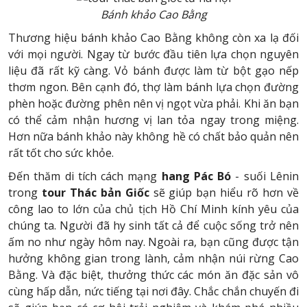
Bánh khảo Cao Bằng
Thương hiệu bánh khảo Cao Bằng không còn xa lạ đối
với mọi người. Ngay từ bước đầu tiên lựa chọn nguyên
liệu đã rất kỹ càng. Vỏ bánh được làm từ bột gạo nếp
thơm ngon. Bên cạnh đó, thợ làm bánh lựa chọn đường
phèn hoặc đường phên nên vị ngọt vừa phải. Khi ăn bạn
có thể cảm nhận hương vị lan tỏa ngay trong miệng.
Hơn nữa bánh khảo này không hề có chất bảo quản nên
rất tốt cho sức khỏe.
Đến thăm di tích cách mạng
hang Pác Bó
- suối Lênin
trong
tour Thác bản Giốc
sẽ giúp bạn hiểu rõ hơn về
công lao to lớn của chủ tịch Hồ Chí Minh kính yêu của
chúng ta. Người đã hy sinh tất cả để cuộc sống trở nên
ấm no như ngày hôm nay. Ngoài ra, bạn cũng được tận
hưởng không gian trong lành, cảm nhận núi rừng Cao
Bằng. Và đặc biệt, thưởng thức các món ăn đặc sản vô
cùng hấp dẫn, nức tiếng tại nơi đây. Chắc chắn chuyến đi