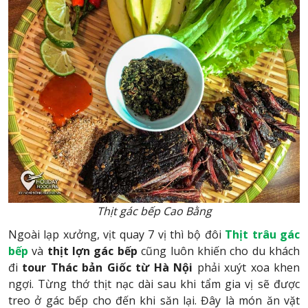
Thịt gác bếp Cao Bằng
Ngoài lạp xưởng, vịt quay 7 vị thì bộ đôi
Thịt trâu gác
bếp
và
thịt lợn gác bếp
cũng luôn khiến cho du khách
đi
tour Thác bản Giốc từ Hà Nội
phải xuýt xoa khen
ngợi. Từng thớ thịt nạc dài sau khi tẩm gia vị sẽ được
treo ở gác bếp cho đến khi săn lại. Đây là món ăn vặt