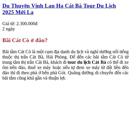
Du Thuyền Vịnh Lan Hạ Cát Bà Tour Du Lịch
2025 Mới Lạ
Giá từ: 2.300.000đ
2 ngày
Bãi Cát Cò ở đâu?
Bãi tắm Cát Cò là một cụm địa danh du lịch và nghỉ dưỡng nổi tiếng
thuộc thị trấn Cát Bà, Hải Phòng. Để đến các bãi tắm Cát Cò từ
trung tâm thị trấn Cát Bà, khách đi
tour du lịch Cát Bà
có thể đi xe
ôm trên đảo, thuê xe máy hoặc nếu tự đem xe máy từ đất liền đến
đảo thì đi theo phà ở bến phà Gót. Quãng đường di chuyển đến các
bãi tắm cũng khá gần và thuận lợi.