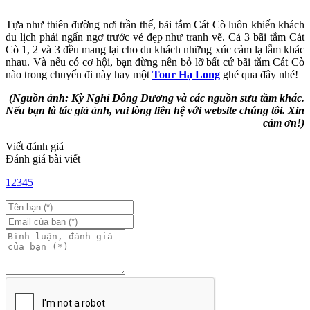
Tựa như thiên đường nơi trần thế, bãi tắm Cát Cò luôn khiến khách
du lịch phải ngẩn ngơ trước vẻ đẹp như tranh vẽ. Cả 3 bãi tắm Cát
Cò 1, 2 và 3 đều mang lại cho du khách những xúc cảm lạ lẫm khác
nhau. Và nếu có cơ hội, bạn đừng nên bỏ lỡ bất cứ bãi tắm Cát Cò
nào trong chuyến đi này hay một
Tour
Hạ Long
ghé qua đây nhé!
(Nguồn ảnh: Kỳ Nghỉ Đông Dương và các nguồn sưu tầm khác.
Nếu bạn là tác giả ảnh, vui lòng liên hệ với website chúng tôi.
Xin
cảm ơn!)
Viết đánh giá
Đánh giá bài viết
1
2
3
4
5