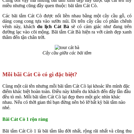
Cũng bởi vậy mà những bãi tắm xinh đẹp này được đặt cái tên mỹ
miều nhưng cũng đầy quen thuộc: bãi tắm Cát Cò.
Các bãi tắm Cát Cò được nối liền nhau bằng một cây cầu gỗ, có
dáng cong cong tựa vào sườn núi. Đi trên cây cầu có phần chênh
vênh này, khách
du lịch Cát Bà
sẽ có cảm giác như đang trên
đường lạc vào cõi mộng. Bãi tắm Cát Bà hiện ra với cảnh đẹp xanh
thẳm đến tận chân trời.
Cây cầu giữa các bãi tắm
Mỗi bãi Cát Cò có gì đặc biệt?
Cùng một cái tên nhưng mỗi bãi tắm Cát Cò lại khoác lên mình đặc
điểm khác biệt hoàn toàn. Điều này khiến du khách đến đây lần đầu
đều tò mò. Mỗi bãi tắm Cát Cò lại đẹp theo một góc nhìn khác
nhau. Nếu có thời gian thì bạn đừng nên bỏ lỡ bất kỳ bãi tắm nào
nhé.
Bãi Cát Cò 1 rộn ràng
Bãi tắm Cát Cò 1 là bãi tắm lâu đời nhất, rộng rãi nhất và cũng thu