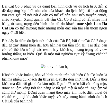
Bãi Cát Cò 3 phục vụ đa dạng loại hình dịch vụ du lịch từ A đến Z
để đáp ứng kịp thời nhu cầu của khách du lịch. Một số hoạt động
vui chơi giải trí nổi bật ở đây có thể kể đến như kéo thuyền chuối,
chèo kayak... Xung quanh bãi tắm Cát Cò 3 cũng có rất nhiều nhà
hàng từ sang trọng đến bình dân để du khách
tour vịnh Lan Hạ
Cát Bà
có thể thưởng thức những món đặc sản hải sản thơm ngon
ngay ở bãi biển.
Bởi đây là điểm du lịch mới nhất của Cát Bà, bãi tắm Cát Cò 3 được
đầu tư xây dựng hiện đại hơn hẳn hai bãi tắm còn lại. Tại đây, bạn
còn có thể lưu trú tại các resort hay khách sạn sang trọng có view
hướng thẳng ra biển. Quả là một trải nghiệm cực kỳ "sang chảnh"
phải không nào?
Khoảnh khắc hoàng hôn và bình minh trên bãi biển Cát Cò luôn là
lúc mà nhiều du khách
du thuyền Cát Bà
đón chờ nhất. Đấy là thời
khắc mà đất trời giao hòa làm một. Dạo bước trên bãi cát trắng mịn,
được nhuộm vàng bởi ánh nắng le lói quả thật là một trải nghiệm vô
cùng thơ mộng. Đừng quên mang theo máy ảnh hoặc điện thoại để
có thể chụp lại khoảnh khắc tuyệt vời này trong hành trình du lịch
Cát Bà của bạn nhé!