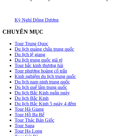
Kỳ Nghỉ Đông Dương
CHUYÊN MỤC
Tour Trung Quoc
Du lịch quảng châu trung quốc
Du lịch lệ giang
Du lịch trung quốc giá rẻ
Tour bắc kinh thương hải
Tour phương hoàng cổ trấn
Kinh nghiệm du lịch trung quốc
Du lịch nam ninh trung quốc
Du lịch quế lâm trung quốc
Du lịch Bắc Kinh ngắn ngày
Du lịch Bắc Kinh
Du lịch Bắc Kinh 5 ngày 4 đêm
Tour Hà Giang
Tour Hồ Ba Bể
Tour Thác Bản Giốc
Tour Sapa
Tour Hạ Long