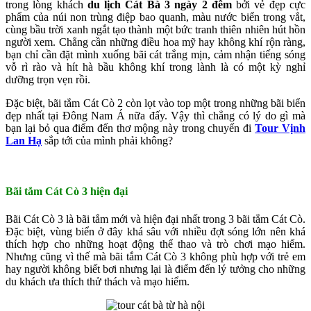
trong lòng khách
du lịch Cát Bà 3 ngày 2 đêm
bởi vẻ đẹp cực
phẩm của núi non trùng điệp bao quanh, màu nước biển trong vắt,
cùng bầu trời xanh ngắt tạo thành một bức tranh thiên nhiên hút hồn
người xem. Chẳng cần những điều hoa mỹ hay không khí rộn ràng,
bạn chỉ cần đặt mình xuống bãi cát trắng mịn, cảm nhận tiếng sóng
vỗ rì rào và hít hà bầu không khí trong lành là có một kỳ nghỉ
dưỡng trọn vẹn rồi.
Đặc biệt, bãi tắm Cát Cò 2 còn lọt vào top một trong những bãi biển
đẹp nhất tại Đông Nam Á nữa đấy. Vậy thì chẳng có lý do gì mà
bạn lại bỏ qua điểm đến thơ mộng này trong chuyến đi
Tour
Vịnh
Lan Hạ
sắp tới của mình phải không?
Bãi tắm Cát Cò 3 hiện đại
Bãi Cát Cò 3 là bãi tắm mới và hiện đại nhất trong 3 bãi tắm Cát Cò.
Đặc biệt, vùng biển ở đây khá sâu với nhiều đợt sóng lớn nên khá
thích hợp cho những hoạt động thể thao và trò chơi mạo hiểm.
Nhưng cũng vì thế mà bãi tắm Cát Cò 3 không phù hợp với trẻ em
hay người không biết bơi nhưng lại là điểm đến lý tưởng cho những
du khách ưa thích thử thách và mạo hiểm.