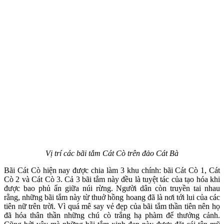
Vị trí các bãi tắm Cát Cò trên đảo Cát Bà
Bãi Cát Cò hiện nay được chia làm 3 khu chính: bãi Cát Cò 1, Cát
Cò 2 và Cát Cò 3. Cả 3 bãi tắm này đều là tuyệt tác của tạo hóa khi
được bao phủ ẩn giữa núi rừng. Người dân còn truyền tai nhau
rằng, những bãi tắm này từ thuở hồng hoang đã là nơi tới lui của các
tiên nữ trên trời. Vì quá mê say vẻ đẹp của bãi tắm thần tiên nên họ
đã hóa thân thần những chú cò trắng hạ phàm để thưởng cảnh.