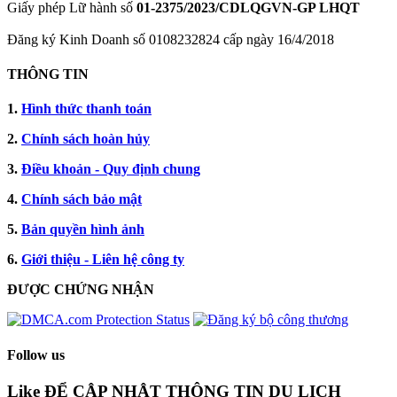
Giấy phép Lữ hành số
01-2375/2023/CDLQGVN-GP LHQT
Đăng ký Kinh Doanh số 0108232824 cấp ngày 16/4/2018
THÔNG TIN
1.
Hình thức thanh toán
2.
Chính sách hoàn hủy
3.
Điều khoản - Quy định chung
4.
Chính sách bảo mật
5.
Bản quyền hình ảnh
6.
Giới thiệu - Liên hệ công ty
ĐƯỢC CHỨNG NHẬN​
Follow us
Like ĐỂ CẬP NHẬT THÔNG TIN DU LỊCH