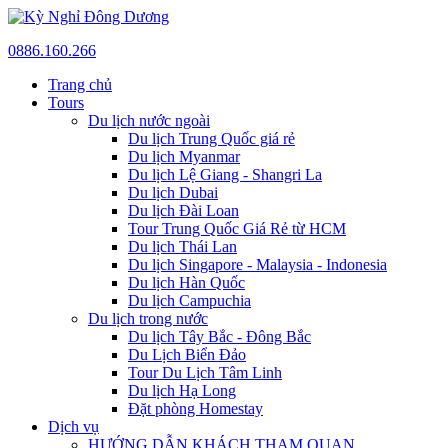
0886.160.266
Trang chủ
Tours
Du lịch nước ngoài
Du lịch Trung Quốc giá rẻ
Du lịch Myanmar
Du lịch Lệ Giang - Shangri La
Du lịch Dubai
Du lịch Đài Loan
Tour Trung Quốc Giá Rẻ từ HCM
Du lịch Thái Lan
Du lịch Singapore - Malaysia - Indonesia
Du lịch Hàn Quốc
Du lịch Campuchia
Du lịch trong nước
Du lịch Tây Bắc - Đông Bắc
Du Lịch Biển Đảo
Tour Du Lịch Tâm Linh
Du lịch Hạ Long
Đặt phòng Homestay
Dịch vụ
HƯỚNG DẪN KHÁCH THAM QUAN