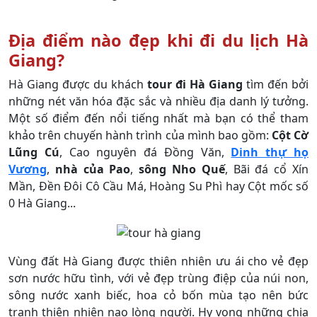
Địa điểm nào đẹp khi đi du lịch Hà
Giang?
Hà Giang được du khách
tour đi Hà Giang
tìm đến bởi
những nét văn hóa đặc sắc và nhiều địa danh lý tưởng.
Một số điểm đến nổi tiếng nhất mà bạn có thể tham
khảo trên chuyến hành trình của mình bao gồm:
Cột Cờ
Lũng Cú
, Cao nguyên đá Đồng Văn,
Dinh thự họ
Vương
,
nhà của Pao
,
sông Nho Quế
, Bãi đá cổ Xín
Mần, Đền Đôi Cô Cầu Má, Hoàng Su Phì hay Cột mốc số
0 Hà Giang...
Vùng đất Hà Giang được thiên nhiên ưu ái cho vẻ đẹp
sơn nước hữu tình, với vẻ đẹp trùng điệp của núi non,
sông nước xanh biếc, hoa cỏ bốn mùa tạo nên bức
tranh thiên nhiên nao lòng người. Hy vọng những chia