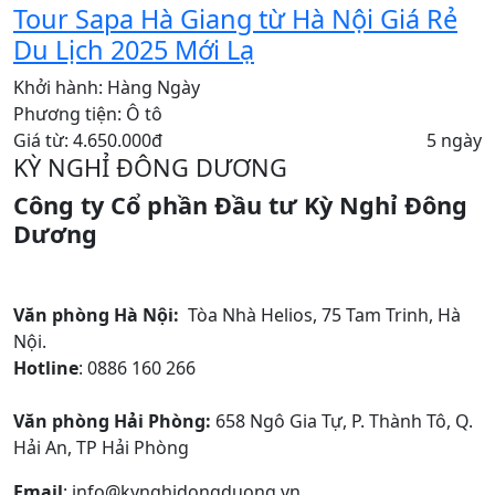
Tour Sapa Hà Giang từ Hà Nội Giá Rẻ
Du Lịch 2025 Mới Lạ
Khởi hành:
Hàng Ngày
Phương tiện:
Ô tô
Giá từ: 4.650.000đ
5 ngày
KỲ NGHỈ ĐÔNG DƯƠNG
Công ty Cổ phần Đầu tư Kỳ Nghỉ Đông
Dương
Văn phòng Hà Nội:
Tòa Nhà Helios, 75 Tam Trinh, Hà
Nội.
Hotline
: 0886 160 266
Văn phòng Hải Phòng:
658 Ngô Gia Tự, P. Thành Tô, Q.
Hải An, TP Hải Phòng
Email
: info@kynghidongduong.vn