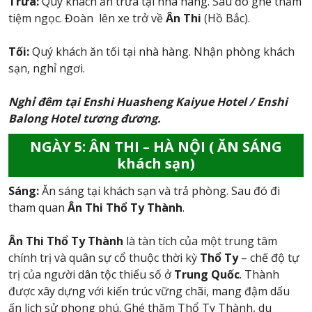
Trưa:
Quý khách ăn trưa tại nhà hàng. Sau đó ghé thăm
tiệm ngọc. Đoàn lên xe trở về
Ân Thi
(Hồ Bắc).
Tối:
Quý khách ăn tối tại nhà hàng. Nhận phòng khách
sạn, nghỉ ngơi.
Nghỉ đêm tại Enshi Huasheng Kaiyue Hotel / Enshi
Balong Hotel tương đương.
NGÀY 5: ÂN THI – HÀ NỘI ( ĂN SÁNG
khách sạn)
Sáng:
Ăn sáng tại khách sạn và trả phòng. Sau đó đi
tham quan
Ân Thi Thổ Ty Thành
.
Ân Thi Thổ Ty Thành
là tàn tích của một trung tâm
chính trị và quân sự cổ thuộc thời kỳ
Thổ Ty
– chế độ tự
trị của người dân tộc thiểu số ở
Trung Quốc
. Thành
được xây dựng với kiến trúc vững chãi, mang đậm dấu
ấn lịch sử phong phú. Ghé thăm Thổ Ty Thành, du