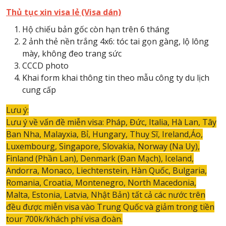
Thủ tục xin visa lẻ (Visa dán)
Hộ chiếu bản gốc còn hạn trên 6 tháng
2 ảnh thẻ nền trắng 4x6: tóc tai gọn gàng, lộ lông
mày, không đeo trang sức
CCCD photo
Khai form khai thông tin theo mẫu công ty du lịch
cung cấp
Lưu ý:
Lưu ý về vấn đề miễn visa: Pháp, Đức, Italia, Hà Lan, Tây
Ban Nha, Malayxia, Bỉ, Hungary, Thuỵ Sĩ, Ireland,Áo,
Luxembourg, Singapore, Slovakia, Norway (Na Uy),
Finland (Phần Lan), Denmark (Đan Mạch), Iceland,
Andorra, Monaco, Liechtenstein, Hàn Quốc, Bulgaria,
Romania, Croatia, Montenegro, North Macedonia,
Malta, Estonia, Latvia, Nhật Bản) tất cả các nước trên
đều được miễn visa vào Trung Quốc và giảm trong tiền
tour 700k/khách phí visa đoàn.