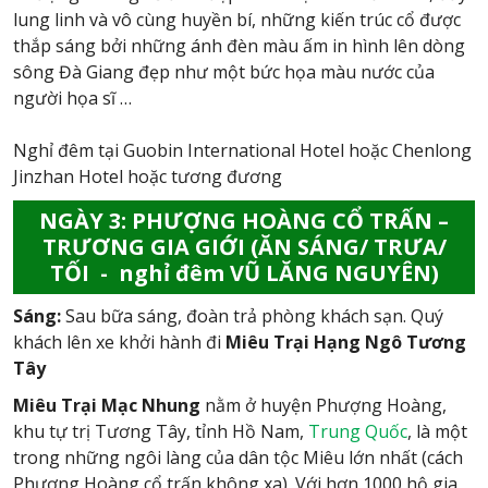
lung linh và vô cùng huyền bí, những kiến trúc cổ được
thắp sáng bởi những ánh đèn màu ấm in hình lên dòng
sông Đà Giang đẹp như một bức họa màu nước của
người họa sĩ …
Nghỉ đêm tại Guobin International Hotel hoặc Chenlong
Jinzhan Hotel hoặc tương đương
NGÀY 3: PHƯỢNG HOÀNG CỔ TRẤN –
TRƯƠNG GIA GIỚI (ĂN SÁNG/ TRƯA/
TỐI - nghỉ đêm VŨ LĂNG NGUYÊN)
Sáng:
Sau bữa sáng, đoàn trả phòng khách sạn. Quý
khách lên xe khởi hành đi
Miêu Trại Hạng Ngô Tương
Tây
Miêu Trại Mạc Nhung
nằm ở huyện Phượng Hoàng,
khu tự trị Tương Tây, tỉnh Hồ Nam,
Trung Quốc
, là một
trong những ngôi làng của dân tộc Miêu lớn nhất (cách
Phượng Hoàng cổ trấn không xa). Với hơn 1000 hộ gia