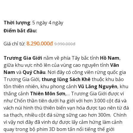
Thời lượng
: 5 ngày 4 ngày
Điểm bắt đầu:
8.290.000đ
Giá chỉ từ:
9.990.000đ
Trương Gia Giới
nằm về phía Tây bắc tỉnh
Hồ Nam
,
giữa khu vực nhô lên của vùng cao nguyên tỉnh
Vân
Nam
và
Quý Châu
. Nơi đây có công viên rừng quốc gia
Trương Gia Giới,
thung lũng Sách Khê
thuộc khu bảo
tồn thiên nhiên, khu phong cảnh
Vũ Lăng Nguyên
, khu
thắng cảnh
Thiên Môn Sơn
,… Trương Gia Giới được ví
như Chốn thần tiên dưới hạ giới với hơn 3.000 cột đá và
vách núi hình thù thiên biến vạn hóa được tạo nên từ đá
sa thạch, nhiều cột đá sừng sững cao hơn 300m. Chính
vì vậy nơi đây đã vinh dự được lấy cảm hứng làm cảnh
quay trong bộ phim 3D bom tấn nổi tiếng thế giới