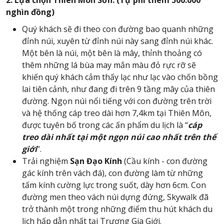
2. Lựa chọn Thiên Môn Sơn: (Tự phí thêm 500.000
nghìn đồng)
Quý khách sẽ đi theo con đường bao quanh những
đỉnh núi, xuyên từ đỉnh núi này sang đỉnh núi khác.
Một bên là núi, một bên là mây, thỉnh thoảng có
thêm những lá bùa may mắn màu đỏ rực rỡ sẽ
khiến quý khách cảm thấy lạc như lạc vào chốn bồng
lai tiên cảnh, như đang đi trên 9 tầng mây của thiên
đường. Ngọn núi nổi tiếng với con đường trên trời
và hệ thống cáp treo dài hơn 7,4km tại Thiên Môn,
được tuyên bố trong các ấn phẩm du lịch là “
cáp
treo dài nhất tại một ngọn núi cao nhất trên thế
giới
”.
Trải nghiệm
Sạn Đạo Kính
(Cầu kính - con đường
gác kính trên vách đá), con đường làm từ những
tấm kính cường lực trong suốt, dày hơn 6cm. Con
đường men theo vách núi dựng đứng, Skywalk đã
trở thành một trong những điểm thu hút khách du
lịch hấp dẫn nhất tại Trương Gia Giới.