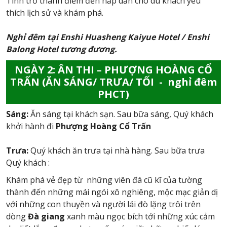
Tình trở thành điểm đến hấp dẫn cho du khách yêu
thích lịch sử và khám phá.
Nghỉ đêm tại Enshi Huasheng Kaiyue Hotel / Enshi
Balong Hotel tương đương.
NGÀY 2: ÂN THI – PHƯỢNG HOÀNG CỔ
TRẤN (ĂN SÁNG/ TRƯA/ TỐI - nghỉ đêm
PHCT)
Sáng:
Ăn sáng tại khách sạn. Sau bữa sáng, Quý khách
khởi hành đi
Phượng Hoàng Cổ Trấn
Trưa:
Quý khách ăn trưa tại nhà hàng. Sau bữa trưa
Quý khách :
Khám phá vẻ đẹp từ những viên đá cũ kĩ của tường
thành đến những mái ngói xô nghiêng, mộc mạc giản dị
với những con thuyền và người lái đò lặng trôi trên
dòng
Đà giang
xanh màu ngọc bích tới những xúc cảm