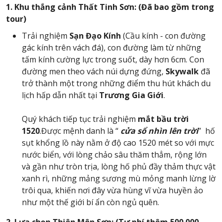
1. Khu thắng cảnh Thất Tinh Sơn: (Đã bao gồm trong
tour)
Trải nghiệm
Sạn Đạo Kính
(Cầu kính - con đường
gác kính trên vách đá), con đường làm từ những
tấm kính cường lực trong suốt, dày hơn 6cm. Con
đường men theo vách núi dựng đứng,
Skywalk
đã
trở thành một trong những điểm thu hút khách du
lịch hấp dẫn nhất tại
Trương Gia Giới
.
Quý khách tiếp tục trải nghiệm
mắt bầu trời
1520
.Được mệnh danh là “
cửa sổ nhìn lên trời
” hố
sụt khổng lồ này nằm ở độ cao 1520 mét so với mực
nước biển, với lòng chảo sâu thăm thẳm, rộng lớn
và gần như tròn trịa, lòng hố phủ đầy thảm thực vật
xanh rì, những mảng sương mù mỏng manh lừng lờ
trôi qua, khiến nơi đây vừa hùng vĩ vừa huyền ảo
như một thế giới bí ẩn còn ngủ quên.