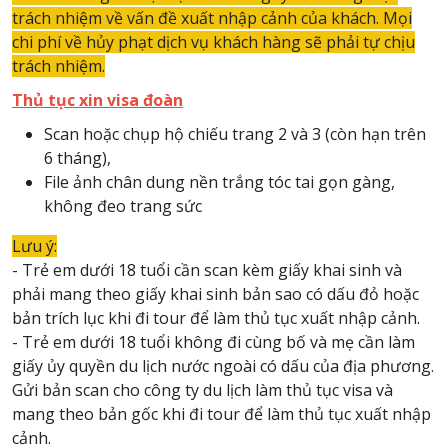
trách nhiệm về vấn đề xuất nhập cảnh của khách. Mọi
chi phí về hủy phạt dịch vụ khách hàng sẽ phải tự chịu
trách nhiệm.
Thủ tục xin visa đoàn
Scan hoặc chụp hộ chiếu trang 2 và 3 (còn hạn trên
6 tháng),
File ảnh chân dung nền trắng tóc tai gọn gàng,
không đeo trang sức
Lưu ý:
- Trẻ em dưới 18 tuổi cần scan kèm giấy khai sinh và
phải mang theo giấy khai sinh bản sao có dấu đỏ hoặc
bản trích lục khi đi tour để làm thủ tục xuất nhập cảnh.
- Trẻ em dưới 18 tuổi không đi cùng bố và mẹ cần làm
giấy ủy quyền du lịch nước ngoài có dấu của địa phương.
Gửi bản scan cho công ty du lịch làm thủ tục visa và
mang theo bản gốc khi đi tour để làm thủ tục xuất nhập
cảnh.