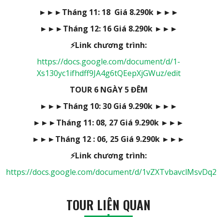
►►►
Tháng 11: 18 Giá 8.290k
►►►
►►►
Tháng 12: 16 Giá 8.290k
►►►
⚡Link chương trình:
https://docs.google.com/document/d/1-
Xs130yc1ifhdff9JA4g6tQEepXjGWuz/edit
TOUR 6 NGÀY 5 ĐÊM
►►►
Tháng 10: 30 Giá 9.290k
►►►
►►►
Tháng 11: 08, 27 Giá 9.290k
►►►
►►►
Tháng 12 : 06, 25 Giá 9.290k
►►►
⚡Link chương trình:
https://docs.google.com/document/d/1vZXTvbavclMsvDq2
TOUR LIÊN QUAN