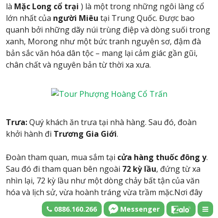
là
Mặc Long cổ trại
) là một trong những ngôi làng cổ
lớn nhất của
người Miêu
tại Trung Quốc. Được bao
quanh bởi những dãy núi trùng điệp và dòng suối trong
xanh, Morong như một bức tranh nguyên sơ, đậm đà
bản sắc văn hóa dân tộc – mang lại cảm giác gần gũi,
chân chất và nguyên bản từ thời xa xưa.
Trưa:
Quý khách ăn trưa tại nhà hàng. Sau đó, đoàn
khởi hành đi
Trương Gia Giới
.
Đoàn tham quan, mua sắm tại
cửa hàng thuốc đông y
.
Sau đó đi tham quan bên ngoài
72 kỳ lầu
, đứng từ xa
nhìn lại, 72 kỳ lầu như một dòng chảy bất tận của văn
hóa và lịch sử, vừa hoành tráng vừa trầm mặc.Nơi đây
không chỉ thách thức bàn tay tài hoa của con người, mà
0886.160.266
Messenger
còn là minh chứng cho sự giao hòa tuyệt vời giữa thiên