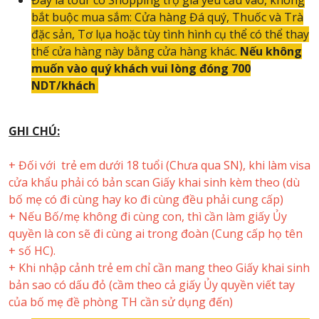
bắt buộc mua sắm: Cửa hàng Đá quý, Thuốc và Trà
đặc sản, Tơ lụa hoặc tùy tình hình cụ thể có thể thay
thế cửa hàng này bằng cửa hàng khác.
Nếu không
muốn vào quý khách vui lòng đóng 700
NDT/khách
GHI CHÚ:
+ Đối với trẻ em dưới 18 tuổi (Chưa qua SN), khi làm visa
cửa khẩu phải có bản scan Giấy khai sinh kèm theo (dù
bố mẹ có đi cùng hay ko đi cùng đều phải cung cấp)
+ Nếu Bố/mẹ không đi cùng con, thì cần làm giấy Ủy
quyền là con sẽ đi cùng ai trong đoàn (Cung cấp họ tên
+ số HC).
+ Khi nhập cảnh trẻ em chỉ cần mang theo Giấy khai sinh
bản sao có dấu đỏ (cầm theo cả giấy Ủy quyền viết tay
của bố mẹ đề phòng TH cần sử dụng đến)