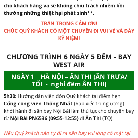
cho khách hàng và sẽ không chịu trách nhiệm bồi
thường những thiệt hại phát sinh**.
TRÂN TRỌNG CẢM ƠN!
CHÚC QUÝ KHÁCH CÓ MỘT CHUYẾN ĐI VUI VẺ VÀ ĐẦY
KỶ NIỆM!
CHƯƠNG TRÌNH 6 NGÀY 5 ĐÊM - BAY
WEST AIR
NGÀY 1 HÀ NỘI – ÂN THI (ĂN TRƯA/
TỐI - nghỉ đêm ÂN THI)
5h30:
Hướng dẫn viên đón Quý khách tại điểm hẹn
Cổng công viên Thống Nhất
(Rạp xiếc trung ương)
khởi hành đi sân bay Nội Bài làm thủ tục cho chuyến bay
từ
Nội Bài PN6536 (09:55-12:55)
đi
Ân Thi
(TQ).
Nếu Quý khách nào tự đi ra sân bay vui lòng có mặt tại