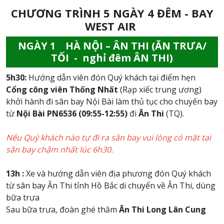
CHƯƠNG TRÌNH 5 NGÀY 4 ĐÊM - BAY
WEST AIR
NGÀY 1 HÀ NỘI – ÂN THI (ĂN TRƯA/
TỐI - nghỉ đêm ÂN THI)
5h30:
Hướng dẫn viên đón Quý khách tại điểm hẹn
Cổng công viên Thống Nhất
(Rạp xiếc trung ương)
khởi hành đi sân bay Nội Bài làm thủ tục cho chuyến bay
từ
Nội Bài PN6536 (09:55-12:55)
đi
Ân Thi
(TQ).
Nếu Quý khách nào tự đi ra sân bay vui lòng có mặt tại
sân bay chậm nhất lúc 6h30.
13h :
Xe và hướng dẫn viên địa phương đón Quý khách
từ sân bay Ân Thi tỉnh Hồ Bắc di chuyển về Ân Thi, dùng
bữa trưa
Sau bữa trưa, đoàn ghé thăm
Ân Thi Long Lân Cung