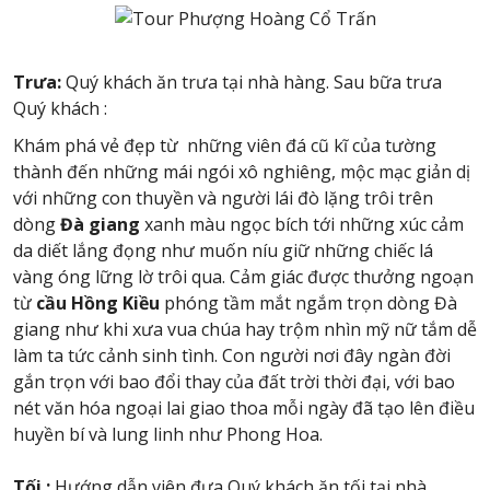
Trưa:
Quý khách ăn trưa tại nhà hàng. Sau bữa trưa
Quý khách :
Khám phá vẻ đẹp từ những viên đá cũ kĩ của tường
thành đến những mái ngói xô nghiêng, mộc mạc giản dị
với những con thuyền và người lái đò lặng trôi trên
dòng
Đà giang
xanh màu ngọc bích tới những xúc cảm
da diết lắng đọng như muốn níu giữ những chiếc lá
vàng óng lững lờ trôi qua. Cảm giác được thưởng ngoạn
từ
cầu Hồng Kiều
phóng tầm mắt ngắm trọn dòng Đà
giang như khi xưa vua chúa hay trộm nhìn mỹ nữ tắm dễ
làm ta tức cảnh sinh tình. Con người nơi đây ngàn đời
gắn trọn với bao đổi thay của đất trời thời đại, với bao
nét văn hóa ngoại lai giao thoa mỗi ngày đã tạo lên điều
huyền bí và lung linh như Phong Hoa.
Tối :
Hướng dẫn viên đưa Quý khách ăn tối tại nhà