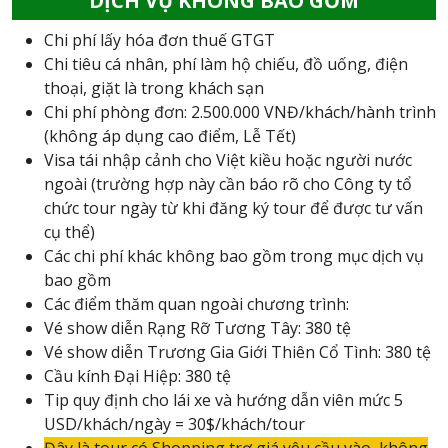
DỊCH VỤ KHÔNG BAO GỒM
Chi phí lấy hóa đơn thuế GTGT
Chi tiêu cá nhân, phí làm hộ chiếu, đồ uống, điện
thoại, giặt là trong khách sạn
Chi phí phòng đơn: 2.500.000 VNĐ/khách/hành trình
(không áp dụng cao điểm, Lễ Tết)
Visa tái nhập cảnh cho Việt kiều hoặc người nước
ngoài (trường hợp này cần báo rõ cho Công ty tổ
chức tour ngày từ khi đăng ký tour để được tư vấn
cụ thể)
Các chi phí khác không bao gồm trong mục dịch vụ
bao gồm
Các điểm thăm quan ngoài chương trình:
Vé show diễn Rạng Rỡ Tương Tây: 380 tệ
Vé show diễn Trương Gia Giới Thiên Cổ Tình: 380 tệ
Cầu kính Đại Hiệp: 380 tệ
Tip quy định cho lái xe và hướng dẫn viên mức 5
USD/khách/ngày = 30$/khách/tour
Đây là tour có Shopping trợ giá yêu cầu vào, không