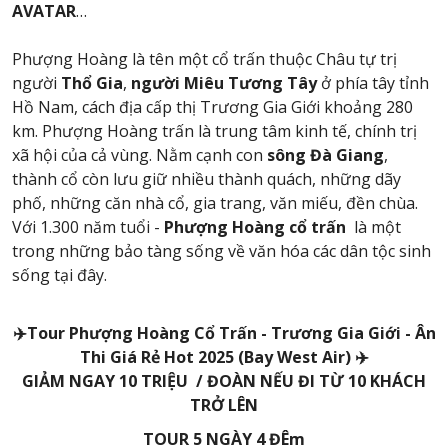
AVATAR
…
Phượng Hoàng là tên một cổ trấn thuộc Châu tự trị
người
Thổ Gia
,
người Miêu Tương Tây
ở phía tây tỉnh
Hồ Nam, cách địa cấp thị Trương Gia Giới khoảng 280
km. Phượng Hoàng trấn là trung tâm kinh tế, chính trị
xã hội của cả vùng. Nằm cạnh con
sông Đà Giang
,
thành cổ còn lưu giữ nhiều thành quách, những dãy
phố, những căn nhà cổ, gia trang, văn miếu, đền chùa.
Với 1.300 năm tuổi -
Phượng Hoàng cổ trấn
là một
trong những bảo tàng sống về văn hóa các dân tộc sinh
sống tại đây.
✈️
Tour Phượng Hoàng Cổ Trấn - Trương Gia Giới - Ân
Thi Giá Rẻ Hot 2025 (Bay West Air)
✈️
GIẢM NGAY 10 TRIỆU / ĐOÀN NẾU ĐI TỪ 10 KHÁCH
TRỞ LÊN
TOUR 5 NGÀY 4 ĐÊm