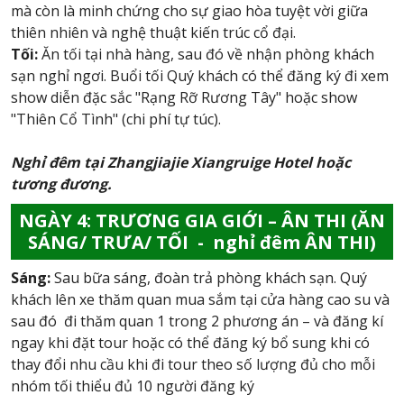
mà còn là minh chứng cho sự giao hòa tuyệt vời giữa
thiên nhiên và nghệ thuật kiến trúc cổ đại.
Tối:
Ăn tối tại nhà hàng, sau đó về nhận phòng khách
sạn nghỉ ngơi. Buổi tối Quý khách có thể đăng ký đi xem
show diễn đặc sắc "Rạng Rỡ Rương Tây" hoặc show
"Thiên Cổ Tình" (chi phí tự túc).
Nghỉ đêm tại Zhangjiajie Xiangruige Hotel hoặc
tương đương.
NGÀY 4: TRƯƠNG GIA GIỚI – ÂN THI (ĂN
SÁNG/ TRƯA/ TỐI - nghỉ đêm ÂN THI)
Sáng:
Sau bữa sáng, đoàn trả phòng khách sạn. Quý
khách lên xe thăm quan mua sắm tại cửa hàng cao su và
sau đó đi thăm quan 1 trong 2 phương án – và đăng kí
ngay khi đặt tour hoặc có thể đăng ký bổ sung khi có
thay đổi nhu cầu khi đi tour theo số lượng đủ cho mỗi
nhóm tối thiểu đủ 10 người đăng ký