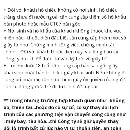
+ Đối với khách hộ chiếu không có nơi sinh, hộ chiếu
trắng chưa đi nước ngoài cần cung cấp thêm sổ hộ khẩu
bản photo hoặc mẫu CT07 bản gốc
+ Nơi sinh và hộ khẩu của khách không thuộc khu vực
miền bắc - thuộc diện đặc biệt cần cung cấp thêm một số
giấy tờ như: Chứng minh công việc, chứng minh tài
chính ... Đối với khách thuộc diện này, vui lòng báo lại
công ty du lịch để được tư vấn kỹ hơn về giấy tờ.
+ Trẻ em dưới 18 tuổi cần cung cấp bản sao gốc giấy
khai sinh hoặc bản trích lục giấy khai sinh. Nếu không đi
cùng bố hoặc mẹ cần nộp thêm giấy ủy quyền của người
còn lại đồng ý đưa trẻ đi du lịch nước ngoài.
**Trong những trường hợp khách quan như : khủng
bố, thiên tai…hoặc do có sự cố, có sự thay đổi lịch
trình của các phương tiện vận chuyển công cộng như
: máy bay, tàu hỏa…thì Công ty sẽ giữ quyền thay
đổi lộ trình bất cứ lúc nào vì sự thuận tiện, an toàn