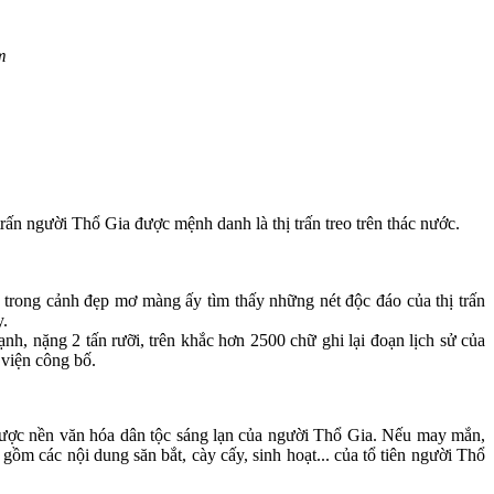
m
 trấn người Thổ Gia được mệnh danh là thị trấn treo trên thác nước.
ng cảnh đẹp mơ màng ấy tìm thấy những nét độc đáo của thị trấn
y.
nh, nặng 2 tấn rưỡi, trên khắc hơn 2500 chữ ghi lại đoạn lịch sử của
 viện công bố.
n được nền văn hóa dân tộc sáng lạn của người Thổ Gia. Nếu may mắn,
m các nội dung săn bắt, cày cấy, sinh hoạt... của tổ tiên người Thổ