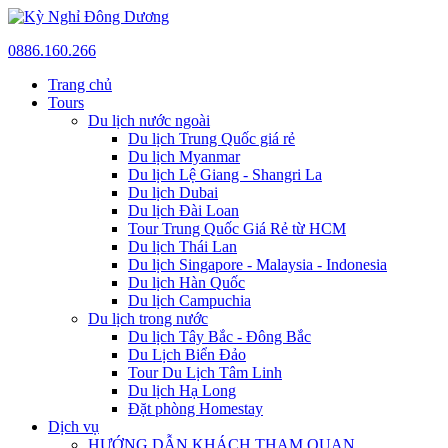
0886.160.266
Trang chủ
Tours
Du lịch nước ngoài
Du lịch Trung Quốc giá rẻ
Du lịch Myanmar
Du lịch Lệ Giang - Shangri La
Du lịch Dubai
Du lịch Đài Loan
Tour Trung Quốc Giá Rẻ từ HCM
Du lịch Thái Lan
Du lịch Singapore - Malaysia - Indonesia
Du lịch Hàn Quốc
Du lịch Campuchia
Du lịch trong nước
Du lịch Tây Bắc - Đông Bắc
Du Lịch Biển Đảo
Tour Du Lịch Tâm Linh
Du lịch Hạ Long
Đặt phòng Homestay
Dịch vụ
HƯỚNG DẪN KHÁCH THAM QUAN