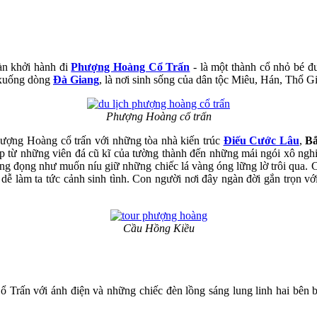
àn khởi hành đi
Phượng Hoàng Cổ Trấn
- là một thành cổ nhỏ bé đ
 xuống dòng
Đà Giang
, là nơi sinh sống của dân tộc Miêu, Hán, Thổ Gia
Phượng Hoàng cổ trấn
hượng Hoàng cổ trấn với những tòa nhà kiến trúc
Điếu Cước Lâu
,
Bắ
 từ những viên đá cũ kĩ của tường thành đến những mái ngói xô nghiê
ắng đọng như muốn níu giữ những chiếc lá vàng óng lững lờ trôi qua.
làm ta tức cảnh sinh tình. Con người nơi đây ngàn đời gắn trọn với ba
Cầu Hồng Kiều
 Trấn với ánh điện và những chiếc đèn lồng sáng lung linh hai bên 