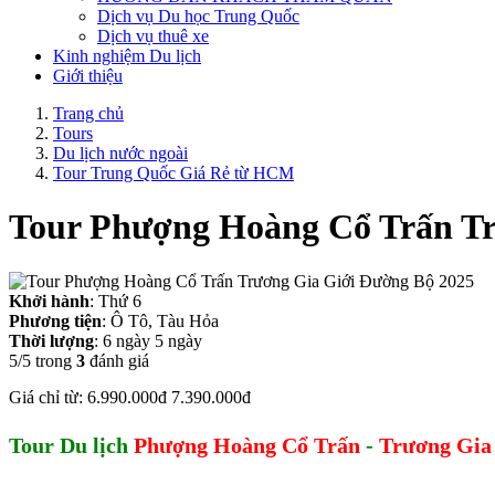
Dịch vụ Du học Trung Quốc
Dịch vụ thuê xe
Kinh nghiệm Du lịch
Giới thiệu
Trang chủ
Tours
Du lịch nước ngoài
Tour Trung Quốc Giá Rẻ từ HCM
Tour Phượng Hoàng Cổ Trấn Tr
Khởi hành
: Thứ 6
Phương tiện
: Ô Tô, Tàu Hỏa
Thời lượng
: 6 ngày 5 ngày
5/5
trong
3
đánh giá
Giá chỉ từ:
6.990.000đ
7.390.000đ
Tour Du lịch
Phượng Hoàng Cổ Trấn
-
Trương Gia