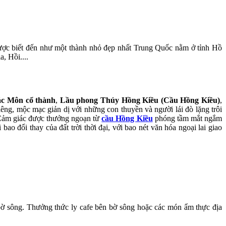
ược biết đến như một thành nhỏ đẹp nhất Trung Quốc nằm ở tỉnh Hồ
, Hồi....
c Môn cổ thành
,
Lầu phong Thúy Hồng Kiều (Cầu Hồng Kiều)
,
ng, mộc mạc giản dị với những con thuyền và người lái đò lặng trôi
 Cảm giác được thưởng ngoạn từ
cầu Hồng Kiều
phóng tầm mắt ngắm
o đổi thay của đất trời thời đại, với bao nét văn hóa ngoại lai giao
bờ sông. Thưởng thức ly cafe bên bờ sông hoặc các món ẩm thực địa