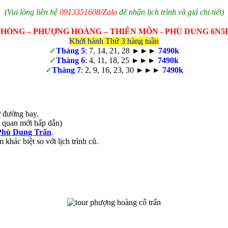
(Vui lòng liên hệ
0913351608/Zalo
để nhận lịch trình và giá chi tiết)
PHÒNG – PHƯỢNG HOÀNG – THIÊN MÔN - PHÙ DUNG 6N5
Khởi hành Thứ 3 hàng tuần
✓
Tháng 5
: 7, 14, 21, 28 ►►►
7490k
✓
Tháng 6
: 4, 11, 18, 25 ►►►
7490k
✓
Tháng 7
: 2, 9, 16, 23, 30 ►►►
7490k
ư đường bay.
 quan mới hấp dẫn)
Phù Dung Trấn
.
m khác biệt so với lịch trình cũ.