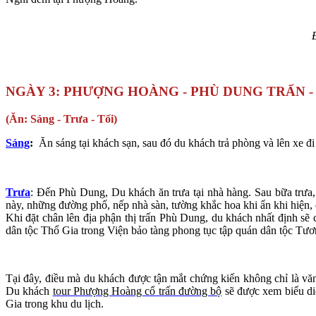
NGÀY 3
: PHƯỢNG HOÀNG - PHÙ DUNG TRẤN -
(Ăn: Sáng - Trưa - Tối)
Sáng
:
Ăn sáng tại khách sạn, sau đó du khách trả phòng và lên xe đ
Trưa
: Đến Phù Dung, Du khách ăn trưa tại nhà hàng. Sau bữa trưa, Du khác
này, những đường phố, nếp nhà sàn, tường khắc hoa khi ẩn khi hiện, dươ
Khi đặt chân lên địa phận thị trấn Phù Dung, du khách nhất định sẽ 
dân tộc Thổ Gia trong Viện bảo tàng phong tục tập quán dân tộc Tương
Tại đây, điều mà du khách được tận mắt chứng kiến không chỉ là v
Du khách
tour Phượng Hoàng cổ trấn đường bộ
sẽ được xem biểu diễ
Gia trong khu du lịch.