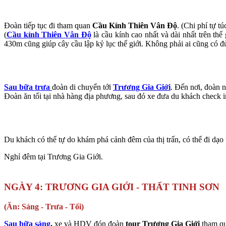
Đoàn tiếp tục đi tham quan
Cầu Kính Thiên Vân Độ
. (Chi phí tự t
(
Cầu kính Thiên Vân Độ
là cầu kính cao nhất và dài nhất trên th
430m cũng giúp cây cầu lập kỷ lục thế giới. Không phải ai cũng có đ
Sau bữa trưa
đoàn di chuyển tới
Trương Gia Giới
. Đến nơi, đoàn 
Đoàn ăn tối tại nhà hàng địa phương, sau đó xe đưa du khách check i
Du khách có thể tự do khám phá cảnh đêm của thị trấn, có thể đi dạ
Nghỉ đêm tại Trương Gia Giới.
NGÀY 4:
TRƯƠNG GIA GIỚI - THẤT TINH SƠN
(Ăn: Sáng - Trưa - Tối)
Sau bữa sáng
,
xe và HDV đón đoàn
tour Trương Gia Giới
tham q