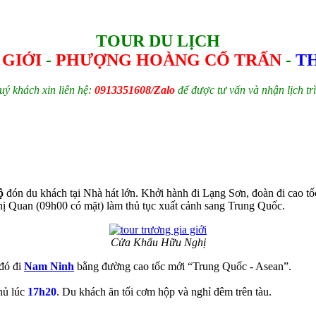
TOUR DU LỊCH
 GIỚI
-
PHƯỢNG HOÀNG CỔ TRẤN
-
TH
uý khách xin liên hệ:
0913351608/Zalo
để được tư vấn và nhận lịch tr
bộ
đón du khách tại Nhà hát lớn. Khởi hành đi Lạng Sơn, đoàn đi cao t
hị Quan (09h00 có mặt) làm thủ tục xuất cảnh sang Trung Quốc.
Cửa Khẩu Hữu Nghị
 đó đi
Nam Ninh
bằng đường cao tốc mới “Trung Quốc - Asean”.
hủ lúc
17h20
. Du khách ăn tối cơm hộp và nghỉ đêm trên tàu.