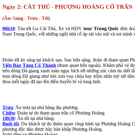
Ngày 2: CÁT THỦ - PHƯỢNG HOÀNG CỔ TRẤN
(Ăn: Sáng - Trưa - Tối)
06h10
: Tàu tới Ga Cát Thủ, Xe và HDV
tour Trung Quốc
đón đo
Nam Trung Quốc, với những ngôi nhà cổ áp sát vào núi và soi mình
Đoàn tới ăn sáng tại khách sạn. Sau bữa sáng, đoàn đi tham quan P
Viện Bảo Tàng Cổ Thành
(tham quan bên ngoài). Khám phá vẻ đẹp
trên dòng Đà giang xanh màu ngọc bích tới những xúc cảm da diết l
trọn dòng Đà giang như khi xưa vua chúa hay trộm nhìn mỹ nữ tắm dễ 
thoa mỗi ngày đã tạo lên điều huyền bí và lung linh.
Trưa
: Ăn trưa tại nhà hàng địa phương.
Chiều
: Đoàn tự do tham quan trấn cổ Phượng Hoàng
18h30
: Ăn tối tại nhà hàng.
Buổi tối
, Du khách tự do thăm quan chụp hình tại Phượng Hoàng Cổ
phương độc đáo được bày bán khắp Phượng Hoàng.
Nghỉ đêm tại Phượng Hoàng.