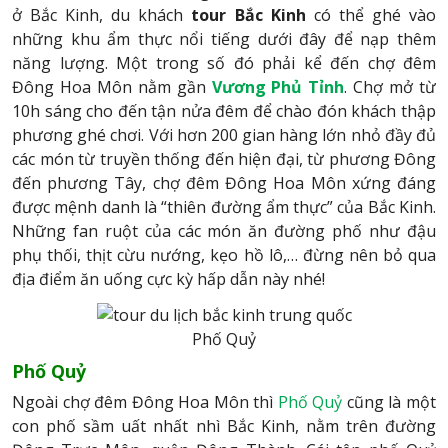
ở Bắc Kinh, du khách
tour Bắc Kinh
có thể ghé vào
những khu ẩm thực nổi tiếng dưới đây để nạp thêm
năng lượng. Một trong số đó phải kể đến chợ đêm
Đông Hoa Môn nằm gần
Vương Phủ Tỉnh
. Chợ mở từ
10h sáng cho đến tận nửa đêm để chào đón khách thập
phương ghé chơi. Với hơn 200 gian hàng lớn nhỏ đầy đủ
các món từ truyền thống đến hiện đại, từ phương Đông
đến phương Tây, chợ đêm Đông Hoa Môn xứng đáng
được mệnh danh là “thiên đường ẩm thực” của Bắc Kinh.
Những fan ruột của các món ăn đường phố như đậu
phụ thối, thịt cừu nướng, kẹo hồ lô,… đừng nên bỏ qua
địa điểm ăn uống cực kỳ hấp dẫn này nhé!
Phố Quỷ
Phố Quỷ
Ngoài chợ đêm Đông Hoa Môn thì
Phố Quỷ
cũng là một
con phố sầm uất nhất nhì Bắc Kinh, nằm trên đường