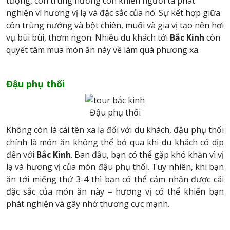
tượng, côn trùng nướng còn khiến người ta phát
nghiện vì hương vị lạ và đặc sắc của nó. Sự kết hợp giữa
côn trùng nướng và bột chiên, muối và gia vị tạo nên hơi
vụ bùi bùi, thơm ngon. Nhiều du khách tới
Bắc Kinh
còn
quyết tâm mua món ăn này về làm quà phương xa.
Đậu phụ thối
Đậu phụ thối
Không còn là cái tên xa lạ đối với du khách, đậu phụ thối
chính là món ăn không thể bỏ qua khi du khách có dịp
đến với
Bắc Kinh
. Ban đầu, bạn có thể gặp khó khăn vì vị
lạ và hương vị của món đậu phụ thối. Tuy nhiên, khi bạn
ăn tới miếng thứ 3-4 thì bạn có thể cảm nhận được cái
đặc sắc của món ăn này – hương vị có thể khiến bạn
phát nghiện và gây nhớ thương cực mạnh.