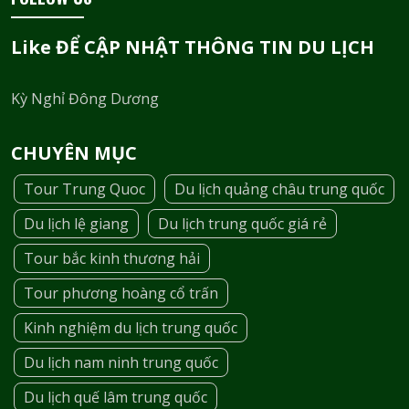
Like ĐỂ CẬP NHẬT THÔNG TIN DU LỊCH
Kỳ Nghỉ Đông Dương
CHUYÊN MỤC
Tour Trung Quoc
Du lịch quảng châu trung quốc
Du lịch lệ giang
Du lịch trung quốc giá rẻ
Tour bắc kinh thương hải
Tour phương hoàng cổ trấn
Kinh nghiệm du lịch trung quốc
Du lịch nam ninh trung quốc
Du lịch quế lâm trung quốc