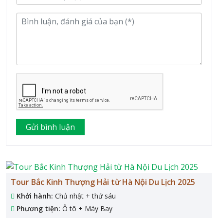
Tour Bắc Kinh Thượng Hải từ Hà Nội Du Lịch 2025
Khởi hành:
Chủ nhật + thứ sáu
Phương tiện:
Ô tô + Máy Bay