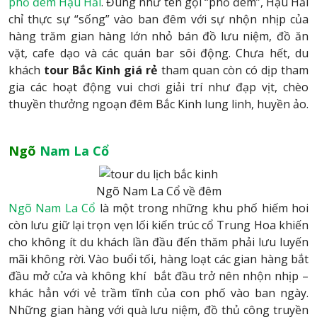
phố đêm Hậu Hải
. Đúng như tên gọi “phố đêm”, Hậu Hải
chỉ thực sự “sống” vào ban đêm với sự nhộn nhịp của
hàng trăm gian hàng lớn nhỏ bán đồ lưu niệm, đồ ăn
vặt, cafe dạo và các quán bar sôi động. Chưa hết, du
khách
tour Bắc Kinh giá rẻ
tham quan còn có dịp tham
gia các hoạt động vui chơi giải trí như đạp vịt, chèo
thuyền thưởng ngoạn đêm Bắc Kinh lung linh, huyền ảo.
Ngõ
Nam La Cổ
Ngõ Nam La Cổ về đêm
Ngõ Nam La Cổ
là một trong những khu phố hiếm hoi
còn lưu giữ lại trọn vẹn lối kiến trúc cổ Trung Hoa khiến
cho không ít du khách lần đầu đến thăm phải lưu luyến
mãi không rời. Vào buổi tối, hàng loạt các gian hàng bắt
đầu mở cửa và không khí bắt đầu trở nên nhộn nhịp –
khác hẳn với vẻ trầm tĩnh của con phố vào ban ngày.
Những gian hàng với quà lưu niệm, đồ thủ công truyền