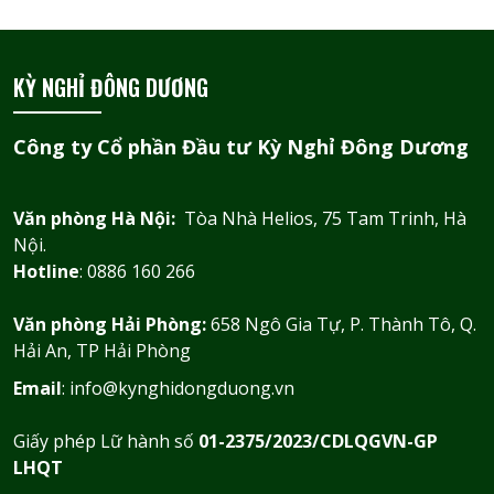
KỲ NGHỈ ĐÔNG DƯƠNG
Công ty Cổ phần Đầu tư Kỳ Nghỉ Đông Dương
Văn phòng Hà Nội:
Tòa Nhà Helios, 75 Tam Trinh, Hà
Nội.
Hotline
: 0886 160 266
Văn phòng Hải Phòng:
658 Ngô Gia Tự, P. Thành Tô, Q.
Hải An, TP Hải Phòng
Email
: info@kynghidongduong.vn
Giấy phép Lữ hành số
01-2375/2023/CDLQGVN-GP
LHQT