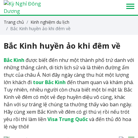
Trang chủ
Kinh nghiệm du lịch
Bắc Kinh huyền ảo khi đêm về
Bắc Kinh huyền ảo khi đêm về
Bắc Kinh
được biết đến như một thành phố trứ danh với
những thắng cảnh, di tích lịch sử và là thiên đường ẩm
thực của châu Á. Nơi đây ngày càng thu hút một lượng
lớn khách đi
tour Bắc Kinh
đến tham quan và khám phá.
Tuy nhiên, nhiều người còn chưa biết một bí mật là: Bắc
Kinh về đêm có một vẻ đẹp huyền diệu vô cùng, khác
hẳn với sự tráng lệ chúng ta thường thấy vào ban ngày.
Hãy cùng xem Bắc Kinh về đêm có gì thú vị rồi nếu trót
yêu rồi thì làm liền
Visa
Trung Quốc
và đến thủ đô hoa
lệ này thôi!