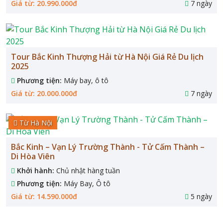
Giá từ: 20.990.000đ
7 ngày
Tour Bắc Kinh Thượng Hải từ Hà Nội Giá Rẻ Du lịch
2025
Phương tiện:
Máy bay, ô tô
Giá từ: 20.000.000đ
7 ngày
Từ Hà Nội
Bắc Kinh – Vạn Lý Trường Thành - Tử Cấm Thành –
Di Hòa Viên
Khởi hành:
Chủ nhật hàng tuần
Phương tiện:
Máy Bay, Ô tô
Giá từ: 14.590.000đ
5 ngày