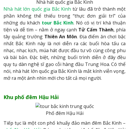
Nhà hát quốc gia Bắc Kinh
Nhà hát lớn quốc gia Bắc Kinh
từ lâu đã trở thành một
phần không thể thiếu trong “thực đơn giải trí” của
những du khách
tour Bắc Kinh
. Nó có vị trí khá thuận
tiện và dễ tìm – nằm ở ngay cạnh
Tử Cấm Thành
, phía
tây quảng trường
Thiên An Môn
. Địa điểm ăn chơi bậc
nhất Bắc Kinh này là nơi diễn ra các buổi hòa tấu ca
nhạc, nhạc kịch, múa hát được đầu tư vô cùng công phu
và bài bản. Đặc biệt, những buổi trình diễn ở đây đều
quy tụ dàn nghệ sĩ gạo cỗi hàng đầu Trung Hoa. Có thể
nói, nhà hát lớn quốc gia Bắc Kinh là mắt kính viễn vọng,
mở ra một ánh nhìn mới cho tất cả mọi người.
Khu phố đêm Hậu Hải
Phố đêm Hậu Hải
Tiếp tục là một con phố khuấy đảo màn đêm Bắc Kinh –