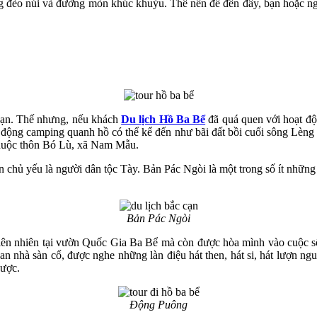
 đèo núi và đường mòn khúc khuỷu. Thế nên để đến đây, bạn hoặc ngườ
Kạn. Thế nhưng, nếu khách
Du lịch Hồ Ba Bể
đã quá quen với hoạt độn
t động camping quanh hồ có thể kể đến như bãi đất bồi cuối sông Lèn
thuộc thôn Bó Lù, xã Nam Mẫu.
chủ yếu là người dân tộc Tày. Bản Pác Ngòi là một trong số ít những 
Bản Pác Ngòi
iên nhiên tại vườn Quốc Gia Ba Bể mà còn được hòa mình vào cuộc s
an nhà sàn cổ, được nghe những làn điệu hát then, hát si, hát lượn ng
được.
Động Puông