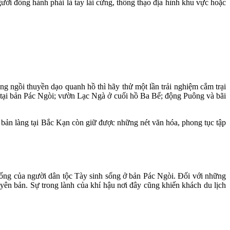
i đồng hành phải là tay lái cứng, thông thạo địa hình khu vực hoặc
g ngồi thuyền dạo quanh hồ thì hãy thử một lần trải nghiệm cắm trại
g tại bản Pác Ngòi; vườn Lạc Ngà ở cuối hồ Ba Bể; động Puông và bãi
bản làng tại Bắc Kạn còn giữ được những nét văn hóa, phong tục tập
ống của người dân tộc Tày sinh sống ở bản Pác Ngòi. Đối với những
uyên bản. Sự trong lành của khí hậu nơi đây cũng khiến khách du lịch