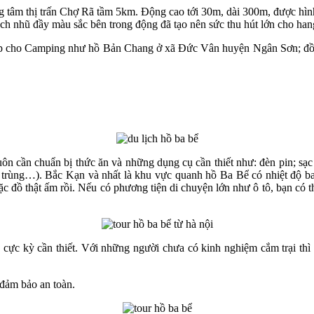
ng tâm thị trấn Chợ Rã tầm 5km. Động cao tới 30m, dài 300m, được h
h nhũ đầy màu sắc bên trong động đã tạo nên sức thu hút lớn cho hang
hợp cho Camping như hồ Bản Chang ở xã Đức Vân huyện Ngân Sơn; đồi
n cần chuẩn bị thức ăn và những dụng cụ cần thiết như: đèn pin; sạc dự
n trùng…). Bắc Kạn và nhất là khu vực quanh hồ Ba Bể có nhiệt độ 
đồ thật ấm rồi. Nếu có phương tiện di chuyện lớn như ô tô, bạn có th
c cực kỳ cần thiết. Với những người chưa có kinh nghiệm cắm trại th
, đảm bảo an toàn.