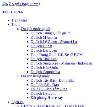
0886.160.266
Trang chủ
Tours
Du lịch nước ngoài
Du lịch Trung Quốc giá rẻ
Du lịch Myanmar
Du lịch Lệ Giang - Shangri La
Du lịch Dubai
Du lịch Đài Loan
Tour Trung Quốc Giá Rẻ từ HCM
Du lịch Thái Lan
Du lịch Singapore - Malaysia - Indonesia
Du lịch Hàn Quốc
Du lịch Campuchia
Du lịch trong nước
Du lịch Tây Bắc - Đông Bắc
Du Lịch Biển Đảo
Tour Du Lịch Tâm Linh
Du lịch Hạ Long
Đặt phòng Homestay
Dịch vụ
HƯỚNG DẪN KHÁCH THAM QUAN