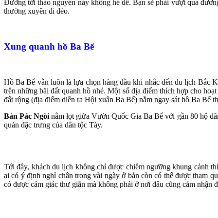
Đường tới thảo nguyên này không hề dễ. Bạn sẽ phải vượt qua đường
thường xuyên đi đèo.
Xung quanh hồ Ba Bể
Hồ Ba Bể vẫn luôn là lựa chọn hàng đầu khi nhắc đến du lịch Bắc 
trên những bãi đất quanh hồ nhé. Một số địa điểm thích hợp cho hoạ
đất rộng (địa điểm diễn ra Hội xuân Ba Bể) nằm ngay sát hồ Ba Bể 
Bản
Pác Ngòi
nằm lọt giữa Vườn Quốc Gia Ba Bể với gần 80 hộ dân 
quán đặc trưng của dân tộc Tày.
Tới đây, khách du lịch không chỉ được chiêm ngưỡng khung cảnh th
ai có ý định nghỉ chân trong vài ngày ở bản còn có thể được tham qu
có được cảm giác thư giãn mà không phải ở nơi đâu cũng cảm nhận 