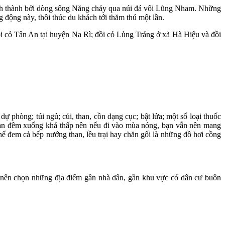
ình thành bởi dòng sông Năng chảy qua núi đá vôi Lũng Nham. Những
 động này, thôi thúc du khách tới thăm thú một lần.
 cỏ Tân An tại huyện Na Rì; đồi cỏ Lủng Tráng ở xã Hà Hiệu và đồi
 phòng; túi ngủ; củi, than, cồn dạng cục; bật lửa; một số loại thuốc
ban đêm xuống khá thấp nên nếu đi vào mùa nóng, bạn vẫn nên mang
ể đem cả bếp nướng than, lều trại hay chăn gối là những đồ hơi cồng
ì nên chọn những địa điểm gần nhà dân, gần khu vực có dân cư buôn