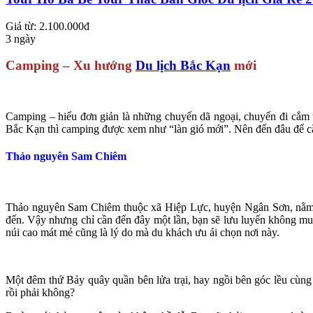
Giá từ: 2.100.000đ
3 ngày
Camping – Xu hướng
Du lịch
Bắc Kạn
mới
Camping – hiểu đơn giản là những chuyến dã ngoại, chuyến đi cắm t
Bắc Kạn thì camping được xem như “làn gió mới”. Nên đến đâu để cắ
Thảo nguyên Sam Chiêm
Thảo nguyên Sam Chiêm thuộc xã Hiệp Lực, huyện Ngân Sơn, nằm cá
đến. Vậy nhưng chỉ cần đến đây một lần, bạn sẽ lưu luyến không muố
núi cao mát mẻ cũng là lý do mà du khách ưu ái chọn nơi này.
Một đêm thứ Bảy quây quần bên lửa trại, hay ngồi bên góc lều cùng 
rồi phải không?