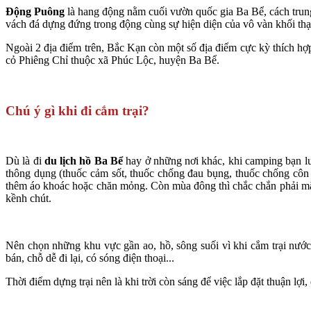
Động Puông
là hang động nằm cuối vườn quốc gia Ba Bể, cách tru
vách đá dựng đứng trong động cùng sự hiện diện của vô vàn khối thạc
Ngoài 2 địa điểm trên, Bắc Kạn còn một số địa điểm cực kỳ thích 
cỏ Phiêng Chỉ thuộc xã Phúc Lộc, huyện Ba Bể.
Chú ý gì khi đi cắm trại?
Dù là đi
du lịch hồ Ba Bể
hay ở những nơi khác, khi camping bạn luô
thông dụng (thuốc cảm sốt, thuốc chống đau bụng, thuốc chống cô
thêm áo khoác hoặc chăn mỏng. Còn mùa đông thì chắc chắn phải mặc 
kềnh chút.
Nên chọn những khu vực gần ao, hồ, sông suối vì khi cắm trại nướ
bán, chỗ dễ đi lại, có sóng điện thoại...
Thời điểm dựng trại nên là khi trời còn sáng để việc lắp đặt thuận lợi