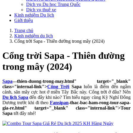
Dịch vụ Du học Trung Quốc
Dịch vụ thuê xe
Kinh nghiệm Du lịch
Giới thiệu
Trang chủ
Kinh nghiệm du lịch
Cổng trời Sapa - Thiên đường trong mây (2024)
Cổng trời Sapa - Thiên đường
trong mây (2024)
Sapa
---thien-duong-trong-may.html" target="_blank"
class="internal-link">
Cổng Trời
Sapa
luôn là điểm đến ngắm
cảnh, săn mây cực hot ở miền Tây Bắc này. Cổng trời ở đâu? Nên
Du lịch Sapa
đến đây khi nào? Tìm hiểu ngay cùng Kỳ Nghỉ Đông
Dương trước khi đi theo
Fansipan
-thac-bac-ham-rong-tour-sapa-
gia-re.html" target="_blank" class="internal-link">Tour
Sapa
tới đây nhé!