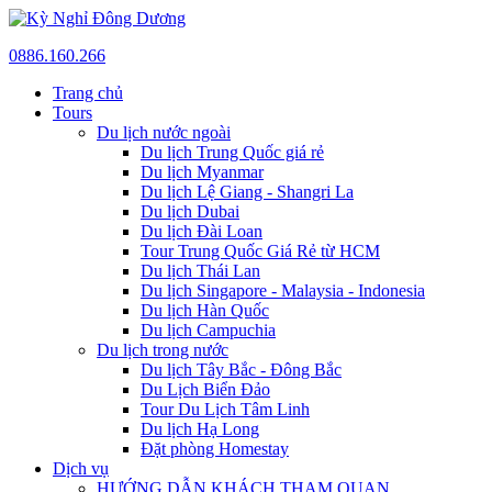
0886.160.266
Trang chủ
Tours
Du lịch nước ngoài
Du lịch Trung Quốc giá rẻ
Du lịch Myanmar
Du lịch Lệ Giang - Shangri La
Du lịch Dubai
Du lịch Đài Loan
Tour Trung Quốc Giá Rẻ từ HCM
Du lịch Thái Lan
Du lịch Singapore - Malaysia - Indonesia
Du lịch Hàn Quốc
Du lịch Campuchia
Du lịch trong nước
Du lịch Tây Bắc - Đông Bắc
Du Lịch Biển Đảo
Tour Du Lịch Tâm Linh
Du lịch Hạ Long
Đặt phòng Homestay
Dịch vụ
HƯỚNG DẪN KHÁCH THAM QUAN