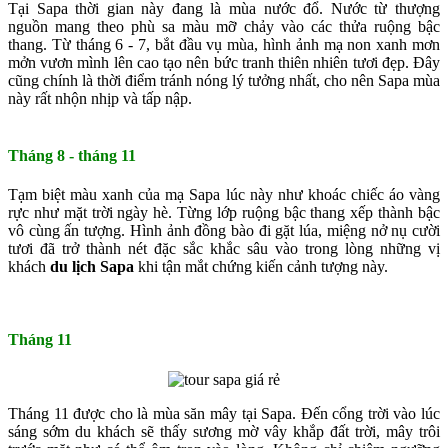
Tại Sapa thời gian này đang là mùa nước đổ. Nước từ thượng
nguồn mang theo phù sa màu mỡ chảy vào các thửa ruộng bậc
thang. Từ tháng 6 - 7, bắt đầu vụ mùa, hình ảnh mạ non xanh mơn
mởn vươn mình lên cao tạo nên bức tranh thiên nhiên tươi đẹp. Đây
cũng chính là thời điểm tránh nóng lý tưởng nhất, cho nên Sapa mùa
này rất nhộn nhịp và tấp nập.
Tháng 8 - tháng 11
Tạm biệt màu xanh của mạ Sapa lúc này như khoác chiếc áo vàng
rực như mặt trời ngày hè. Từng lớp ruộng bậc thang xếp thành bậc
vô cùng ấn tượng. Hình ảnh đồng bào đi gặt lúa, miệng nở nụ cười
tươi đã trở thành nét đặc sắc khắc sâu vào trong lòng những vị
khách
du lịch Sapa
khi tận mắt chứng kiến cảnh tượng này.
Tháng 11
Tháng 11 được cho là mùa săn mây tại Sapa. Đến cổng trời vào lúc
sáng sớm du khách sẽ thấy sương mờ vây khắp đất trời, mây trôi