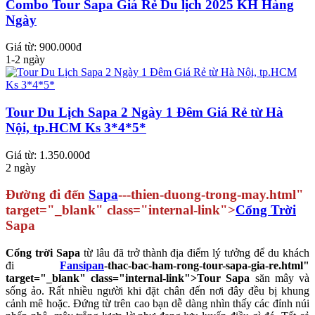
Combo Tour Sapa Giá Rẻ Du lịch 2025 KH Hàng
Ngày
Giá từ: 900.000đ
1-2 ngày
Tour Du Lịch Sapa 2 Ngày 1 Đêm Giá Rẻ từ Hà
Nội, tp.HCM Ks 3*4*5*
Giá từ: 1.350.000đ
2 ngày
Đường đi đến
Sapa
---thien-duong-trong-may.html"
target="_blank" class="internal-link">
Cổng Trời
Sapa
Cổng trời Sapa
từ lâu đã trở thành địa điểm lý tưởng để du khách
đi
Fansipan
-thac-bac-ham-rong-tour-sapa-gia-re.html"
target="_blank" class="internal-link">Tour Sapa
săn mây và
sống ảo. Rất nhiều người khi đặt chân đến nơi đây đều bị khung
cảnh mê hoặc. Đứng từ trên cao bạn dễ dàng nhìn thấy các đỉnh núi