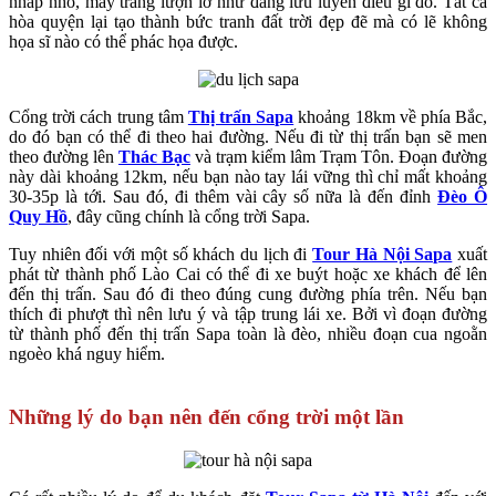
nhấp nhô, mây trắng lượn lờ như đang lưu luyến điều gì đó. Tất cả
hòa quyện lại tạo thành bức tranh đất trời đẹp đẽ mà có lẽ không
họa sĩ nào có thể phác họa được.
Cổng trời cách trung tâm
Thị trấn Sapa
khoảng 18km về phía Bắc,
do đó bạn có thể đi theo hai đường. Nếu đi từ thị trấn bạn sẽ men
theo đường lên
Thác Bạc
và trạm kiểm lâm Trạm Tôn. Đoạn đường
này dài khoảng 12km, nếu bạn nào tay lái vững thì chỉ mất khoảng
30-35p là tới. Sau đó, đi thêm vài cây số nữa là đến đỉnh
Đèo Ô
Quy Hồ
, đây cũng chính là cổng trời Sapa.
Tuy nhiên đối với một số khách du lịch đi
Tour Hà Nội Sapa
xuất
phát từ thành phố Lào Cai có thể đi xe buýt hoặc xe khách để lên
đến thị trấn. Sau đó đi theo đúng cung đường phía trên. Nếu bạn
thích đi phượt thì nên lưu ý và tập trung lái xe. Bởi vì đoạn đường
từ thành phố đến thị trấn Sapa toàn là đèo, nhiều đoạn cua ngoằn
ngoèo khá nguy hiểm.
Những lý do bạn nên đến cổng trời một lần