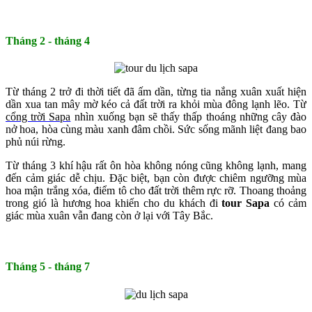
Tháng 2 - tháng 4
Từ tháng 2 trở đi thời tiết đã ấm dần, từng tia nắng xuân xuất hiện
dần xua tan mây mờ kéo cả đất trời ra khỏi mùa đông lạnh lẽo. Từ
cổng trời Sapa
nhìn xuống bạn sẽ thấy thấp thoáng những cây đào
nở hoa, hòa cùng màu xanh đâm chồi. Sức sống mãnh liệt đang bao
phủ núi rừng.
Từ tháng 3 khí hậu rất ôn hòa không nóng cũng không lạnh, mang
đến cảm giác dễ chịu. Đặc biệt, bạn còn được chiêm ngưỡng mùa
hoa mận trắng xóa, điểm tô cho đất trời thêm rực rỡ. Thoang thoảng
trong gió là hương hoa khiến cho du khách đi
tour Sapa
có cảm
giác mùa xuân vẫn đang còn ở lại với Tây Bắc.
Tháng 5 - tháng 7