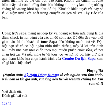
trước mặt như có thể ôm trọn vào lòng. Không chỉ chiêm ngưỡng
biển mây mà còn thưởng thức bầu không khí trong lành, nhẹ nhàng
chẳng hề vương khói bụi như đô thị. Khoảnh khắc tuyệt vời này sẽ
là kỉ niệm tuyệt vời nhất trong chuyến du lịch về với Tây Bắc của
bạn.
Cổng trời Sapa
mang nét đẹp kỳ vĩ, hoang sơ hơn nữa cũng là địa
điểm check-in nổi tiếng của các tín đồ sống ảo. Dù đến đây vào thời
gian nào thì du khách đi
tour Sapa
đều không muốn trở về. Đặc
biệt bạn sẽ có cơ hội ngắm nhìn thiên đường mây lả lơi trên đỉnh
núi, mây nhẹ bay như cuốn theo mọi muộn phiền cuộc sống về nơi
chân trời xa. Và nếu nghe từ ‘đi tour’ có vẻ hơi gò bó, hãy thử ghé
qua tham khảo lựa chọn hành trình của
Combo Du lịch Sapa
xem
có gì khác biệt nhé!
Phựng Hà
(Nguồn ảnh:
Kỳ Nghỉ Đông Dương
và các nguồn sưu tầm khác.
Nếu bạn là tác giả ảnh, vui lòng liên hệ với website chúng tôi. Xin
cảm ơn!)
Viết đánh giá
Đánh giá bài viết
1
2
3
4
5