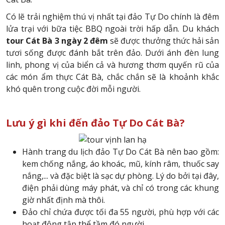
Có lẽ trải nghiệm thú vị nhất tại đảo Tự Do chính là đêm
lửa trại với bữa tiệc BBQ ngoài trời hấp dẫn. Du khách
tour Cát Bà 3 ngày 2 đêm
sẽ được thưởng thức hải sản
tươi sống được đánh bắt trên đảo. Dưới ánh đèn lung
linh, phong vị của biển cả và hương thơm quyến rũ của
các món ẩm thực Cát Bà, chắc chắn sẽ là khoảnh khắc
khó quên trong cuộc đời mỗi người.
Lưu ý gì khi đến đảo Tự Do Cát Bà?
Hành trang du lịch đảo Tự Do Cát Bà nên bao gồm:
kem chống nắng, áo khoác, mũ, kính râm, thuốc say
nắng,... và đặc biệt là sạc dự phòng. Lý do bởi tại đây,
điện phải dùng máy phát, và chỉ có trong các khung
giờ nhất định mà thôi.
Đảo chỉ chứa được tối đa 55 người, phù hợp với các
hoạt động tập thể tầm đó người.