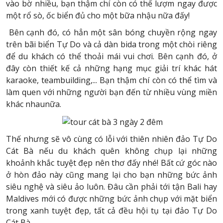
vào bờ nhiều, bạn thậm chí còn có thể lượm ngay được
một rổ sò, ốc biển đủ cho một bữa nhậu nữa đấy!
Bên cạnh đó, có hẳn một sân bóng chuyền rộng ngay
trên bãi biển Tự Do và cả dàn bida trong một chòi riêng
để du khách có thể thoải mái vui chơi. Bên cạnh đó, ở
đây còn thiết kế cả những hạng mục giải trí khác hát
karaoke, teambuilding,... Bạn thậm chí còn có thể tìm và
làm quen với những người bạn đến từ nhiều vùng miền
khác nhaunữa.
Thế nhưng sẽ vô cùng có lỗi với thiên nhiên đảo Tự Do
Cát Bà nếu du khách quên không chụp lại những
khoảnh khắc tuyệt đẹp nên thơ đấy nhé! Bất cứ góc nào
ở hòn đảo này cũng mang lại cho bạn những bức ảnh
siêu nghệ và siêu ảo luôn. Đâu cần phải tới tận Bali hay
Maldives mới có được những bức ảnh chụp với mặt biển
trong xanh tuyệt đẹp, tất cả đều hội tụ tại đảo Tự Do
Cát Bà.