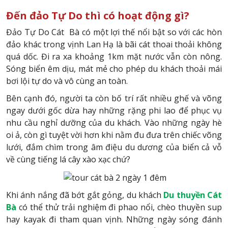
Đến đảo Tự Do thì có hoạt động gì?
Đảo Tự Do Cát Bà có một lợi thế nổi bật so với các hòn
đảo khác trong vịnh Lan Hạ là bãi cát thoai thoải không
quá dốc. Đi ra xa khoảng 1km mặt nước vẫn còn nông.
Sóng biển êm dịu, mát mẻ cho phép du khách thoải mái
bơi lội tự do và vô cùng an toàn.
Bên cạnh đó, người ta còn bố trí rất nhiều ghế và võng
ngay dưới gốc dừa hay những rặng phi lao để phục vụ
nhu cầu nghỉ dưỡng của du khách. Vào những ngày hè
oi ả, còn gì tuyệt vời hơn khi nằm đu đưa trên chiếc võng
lưới, đắm chìm trong âm điệu du dương của biển cả vỗ
về cùng tiếng lá cây xào xạc chứ?
Khi ánh nắng đã bớt gắt gỏng, du khách
Du thuyền Cát
Bà
có thể thử trải nghiệm đi phao nổi, chèo thuyền sup
hay kayak đi tham quan vịnh. Những ngày sóng đánh