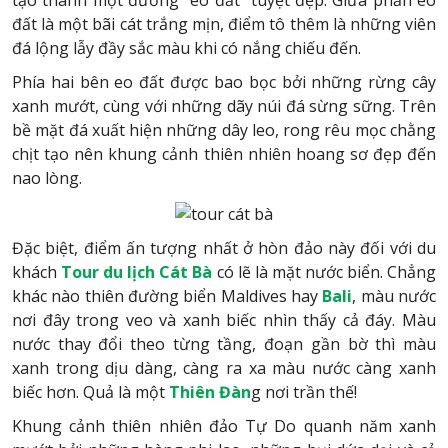
tạo thành một đường “eo đất” tuyệt đẹp. Giữa phần eo
đất là một bãi cát trắng mịn, điểm tô thêm là những viên
đá lộng lẫy đầy sắc màu khi có nắng chiếu đến.
Phía hai bên eo đất được bao bọc bởi những rừng cây
xanh mướt, cùng với những dãy núi đá sừng sững. Trên
bề mặt đá xuất hiện những dây leo, rong rêu mọc chằng
chịt tạo nên khung cảnh thiên nhiên hoang sơ đẹp đến
nao lòng.
Đặc biệt, điểm ấn tượng nhất ở hòn đảo này đối với du
khách
Tour du lịch Cát Bà
có lẽ là mặt nước biển. Chẳng
khác nào thiên đường biển Maldives hay
Bali
, màu nước
nơi đây trong veo và xanh biếc nhìn thấy cả đáy. Màu
nước thay đổi theo từng tầng, đoạn gần bờ thì màu
xanh trong dịu dàng, càng ra xa màu nước càng xanh
biếc hơn. Quả là một
Thiên Đàn
g nơi trần thế!
Khung cảnh thiên nhiên đảo Tự Do quanh năm xanh