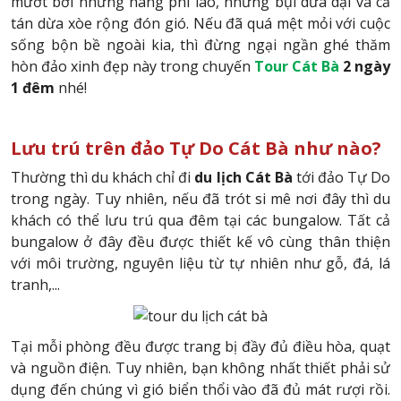
mướt bởi những hàng phi lao, những bụi dứa dại và cả
tán dừa xòe rộng đón gió. Nếu đã quá mệt mỏi với cuộc
sống bộn bề ngoài kia, thì đừng ngại ngần ghé thăm
hòn đảo xinh đẹp này trong chuyến
Tour Cát Bà
2 ngày
1 đêm
nhé!
Lưu trú trên đảo Tự Do Cát Bà như nào?
Thường thì du khách chỉ đi
du lịch Cát Bà
tới đảo Tự Do
trong ngày. Tuy nhiên, nếu đã trót si mê nơi đây thì du
khách có thể lưu trú qua đêm tại các bungalow. Tất cả
bungalow ở đây đều được thiết kế vô cùng thân thiện
với môi trường, nguyên liệu từ tự nhiên như gỗ, đá, lá
tranh,...
Tại mỗi phòng đều được trang bị đầy đủ điều hòa, quạt
và nguồn điện. Tuy nhiên, bạn không nhất thiết phải sử
dụng đến chúng vì gió biển thổi vào đã đủ mát rượi rồi.