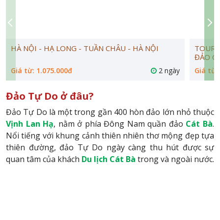
HÀ NỘI - HẠ LONG - TUẦN CHÂU - HÀ NỘI
TOUR Q
ĐẢO Q
Giá từ: 1.075.000đ
2 ngày
Giá từ:
Đảo Tự Do ở đâu?
Đảo Tự Do là một trong gần 400 hòn đảo lớn nhỏ thuộc
Vịnh Lan Hạ
, nằm ở phía Đông Nam quần đảo
Cát Bà
.
Nổi tiếng với khung cảnh thiên nhiên thơ mộng đẹp tựa
thiên đường, đảo Tự Do ngày càng thu hút được sự
quan tâm của khách
Du lịch Cát Bà
trong và ngoài nước.