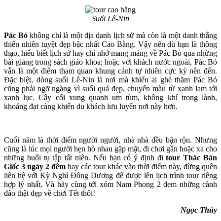
Suối Lê-Nin
Pác Bó
không chỉ là một địa danh lịch sử mà còn là một danh thắng
thiên nhiên tuyệt đẹp bậc nhất Cao Bằng. Vậy nên dù bạn là thông
thạo, hiểu biết lịch sử hay chỉ nhớ mang máng về Pác Bó qua những
bài giảng trong sách giáo khoa; hoặc với khách nước ngoài, Pác Bó
vẫn là một điểm tham quan khung cảnh tự nhiên cực kỳ nên đến.
Đặc biệt, dòng suối Lê-Nin là nơi mà khiến ai ghé thăm Pác Bó
cũng phải ngỡ ngàng vì suối quá đẹp, chuyển màu từ xanh lam tới
xanh lục. Cây cối xung quanh um tùm, không khí trong lành,
khoáng đạt càng khiến du khách lưu luyến nơi này hơn.
Cuối năm là thời điểm người người, nhà nhà đều bận rộn. Nhưng
cũng là lúc mọi người hẹn hò nhau gặp mặt, đi chơi gần hoặc xa cho
những buổi tụ tập tất niên. Nếu bạn có ý định đi
tour Thác Bản
Giốc 3 ngày 2 đêm
hay các tour khác vào thời điểm này, đừng quên
liên hệ với Kỳ Nghỉ Đông Dương để được lên lịch trình tour riêng
hợp lý nhất. Và hãy cùng tới xóm Nam Phong 2 đem những cành
đào thật đẹp về chơi Tết thôi!
Ngọc Thúy