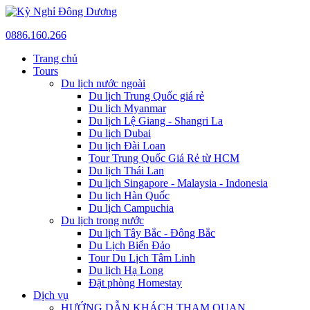
0886.160.266
Trang chủ
Tours
Du lịch nước ngoài
Du lịch Trung Quốc giá rẻ
Du lịch Myanmar
Du lịch Lệ Giang - Shangri La
Du lịch Dubai
Du lịch Đài Loan
Tour Trung Quốc Giá Rẻ từ HCM
Du lịch Thái Lan
Du lịch Singapore - Malaysia - Indonesia
Du lịch Hàn Quốc
Du lịch Campuchia
Du lịch trong nước
Du lịch Tây Bắc - Đông Bắc
Du Lịch Biển Đảo
Tour Du Lịch Tâm Linh
Du lịch Hạ Long
Đặt phòng Homestay
Dịch vụ
HƯỚNG DẪN KHÁCH THAM QUAN