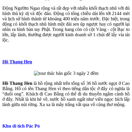
Động Ngườm Ngao rộng và rất đẹp với nhiều khối thạch nhũ với đủ
hình thù kỳ dị và độc đáo. Động có tổng chiều dài lên tới 2144 mét
và lịch sử hình thành từ khoảng 400 triệu năm trước. Đặc biệt, trong
động có khối thạch nhũ hình một đài sen úp ngược hay có người lại
nhìn ra hình bàn tay Phật. Trong hang còn có cột Vàng - cột Bạc to
lớn, lấp lánh, thường được người kinh doanh sờ 1 chút để lấy vía tài
lộc.
Hồ Thang Hen
Hồ Thang Hen
là hồ rộng nhất trên tổng số 36 hồ nước ngọt ở Cao
Bằng. Hồ có tên Thang Hen vì theo tiếng dân tộc ở đây có nghĩa là
“đuôi ong”. Khách đi Cao Bằng có thể đi du thuyền ngắm cảnh hồ
ở đây. Nhất là khi hè về, nước hồ xanh ngắt như viên ngọc bích lấp
lánh giữa núi rừng. Xa xa là mây trắng vắt qua vô cùng thơ mộng.
Khu di tích Pác Pó