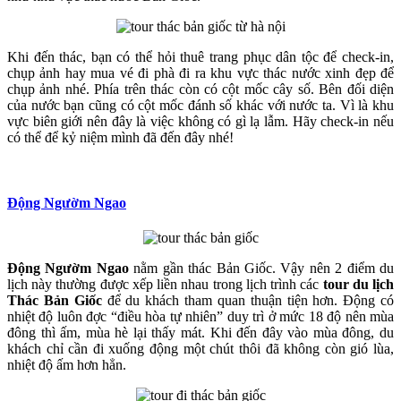
Khi đến thác, bạn có thể hỏi thuê trang phục dân tộc để check-in,
chụp ảnh hay mua vé đi phà đi ra khu vực thác nước xinh đẹp để
chụp ảnh nhé. Phía trên thác còn có cột mốc cây số. Bên đối diện
của nước bạn cũng có cột mốc đánh số khác với nước ta. Vì là khu
vực biên giới nên đây là việc không có gì lạ lẫm. Hãy check-in nếu
có thể để kỷ niệm mình đã đến đây nhé!
Động Ngườm Ngao
Động Ngườm Ngao
nằm gần thác Bản Giốc. Vậy nên 2 điểm du
lịch này thường được xếp liền nhau trong lịch trình các
tour du lịch
Thác Bản Giốc
để du khách tham quan thuận tiện hơn. Động có
nhiệt độ luôn đợc “điều hòa tự nhiên” duy trì ở mức 18 độ nên mùa
đông thì ấm, mùa hè lại thấy mát. Khi đến đây vào mùa đông, du
khách chỉ cần đi xuống động một chút thôi đã không còn gió lùa,
nhiệt độ ấm hơn hẳn.