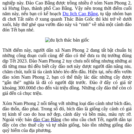
nghiệp này. Đào Cao Bằng được trồng nhiều ở xóm Nam Phong 2,
xã Hưng Đạo, thành phố Cao Bằng. Vậy nên trong thời điểm cuối
năm này, nếu bạn có kế hoạch
Du lịch Cao Bằng
, tụ tập nhóm bạn
đi chơi Tất niên ở xung quanh Thác Bản Giốc thì khi trở về dưới
xuôi, hãy thử ghé qua vườn đào này và “rinh” về nhà một cành đào
đón Tết bạn nhé.
Thời điểm này, người dân xã Nam Phong 2 đang tất bật chuẩn bị
những công đoạn cuối cùng để đào có thể đưa ra thị trường đúng
dịp Tết 2023. Đào Nam Phong 2 tuy chưa nổi tiếng nhưng những ai
đã từng mua thì đều biết cây đào nơi này được người dân nâng niu,
chăm chút, tuốt lá tỉa cành khéo léo đến đâu. Hiện tại, nếu đến vườn
đào xóm Nam Phong 2, bạn có thể thấy lác đác những cây được
“gắn thẻ” nghĩa là đã có người đặt trước. Đào ở đây có giá từ
khoảng 300.000đ cho đến vài triệu đồng. Những cây đào thế còn có
giá đến cả chục triệu.
Xóm Nam Phong 2 nổi tiếng với những loại đào cảnh như bích đào,
đào thốn, đào phai. Trong số đó, bích đào là giống cây cảnh có giá
trị kinh tế cao do hoa nở đẹp, cánh dày và bền màu, màu rực rỡ.
Ngoài việc bán
đào Cao Bằng
cho nhu cầu chơi Tết, người dân tại
đây còn cho thuê cây và tự nhân giống, bảo tồn những giống đào
quý hiếm của địa phương.