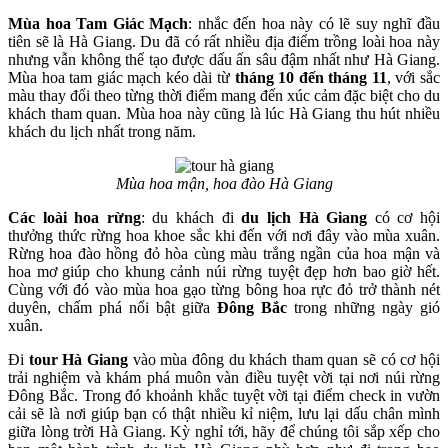
Mùa hoa Tam Giác Mạch
: nhắc đến hoa này có lẽ suy nghĩ đầu
tiên sẽ là Hà Giang. Du đã có rất nhiều địa điểm trồng loài hoa này
nhưng vẫn không thể tạo được dấu ấn sâu đậm nhất như Hà Giang.
Mùa hoa tam giác mạch kéo dài từ
tháng 10 đến tháng 11
, với sắc
màu thay đổi theo từng thời điểm mang đến xúc cảm đặc biệt cho du
khách tham quan. Mùa hoa này cũng là lúc Hà Giang thu hút nhiều
khách du lịch nhất trong năm.
Mùa hoa mận, hoa đào Hà Giang
Các loài hoa rừng
: du khách đi
du lịch Hà Giang
có cơ hội
thưởng thức rừng hoa khoe sắc khi đến với nơi đây vào mùa xuân.
Rừng hoa đào hồng đỏ hòa cùng màu trắng ngần của hoa mận và
hoa mơ giúp cho khung cảnh núi rừng tuyệt đẹp hơn bao giờ hết.
Cùng với đó vào mùa hoa gạo từng bông hoa rực đỏ trở thành nét
duyên, chấm phá nổi bật giữa
Đông Bắc
trong những ngày gió
xuân.
Đi
tour Hà Giang
vào mùa đông du khách tham quan sẽ có cơ hội
trải nghiệm và khám phá muôn vàn điều tuyệt vời tại nơi núi rừng
Đông Bắc. Trong đó khoảnh khắc tuyệt vời tại điểm check in vườn
cải sẽ là nơi giúp bạn có thật nhiều kỉ niệm, lưu lại dấu chân mình
giữa lòng trời Hà Giang. Kỳ nghỉ tới, hãy để chúng tôi sắp xếp cho