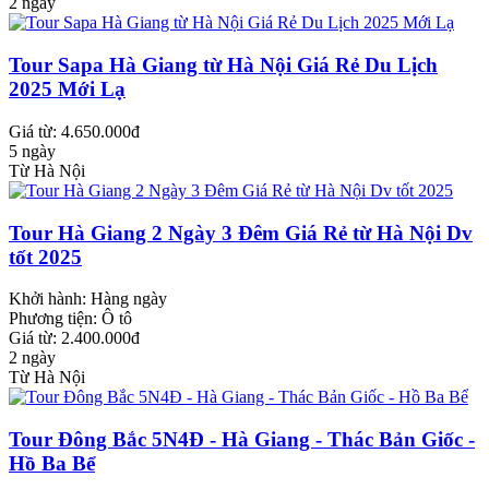
2 ngày
Tour Sapa Hà Giang từ Hà Nội Giá Rẻ Du Lịch
2025 Mới Lạ
Giá từ: 4.650.000đ
5 ngày
Từ Hà Nội
Tour Hà Giang 2 Ngày 3 Đêm Giá Rẻ từ Hà Nội Dv
tốt 2025
Khởi hành:
Hàng ngày
Phương tiện:
Ô tô
Giá từ: 2.400.000đ
2 ngày
Từ Hà Nội
Tour Đông Bắc 5N4Đ - Hà Giang - Thác Bản Giốc -
Hồ Ba Bể