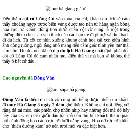
Đến thăm
cột cờ Lũng Cú
vào mùa hoa cải, khách du lịch sẽ cảm
thấy choáng ngợp trước biển vàng được tạo nên từ hàng ngàn bông
hoa rực rỡ. Cánh đồng hoa dưới chân cột cờ cũng là một trong
những điểm check-in yêu thích của các bạn trẻ đi phượt và du khách
đi du lịch. Từ cột cờ nhìn xuống khung cảnh hoa cải xen giữa hình
ảnh đồng ruộng, ngôi làng nhỏ mang đến cảm giác bình yên thư thái
tâm hồn. Do đó, nếu đã có dịp
du lịch Hà Giang
nhất định phải đến
cột cờ Lũng Cú để cảm nhận mọi điều thú vị mà bạn sẽ không thể
thấy ở bất cứ đâu.
Cao nguyên đá
Đồng Văn
Đồng Văn
là điểm du lịch vô cùng nổi tiếng được nhiều du khách
đi
tour Hà Giang 3 ngày 2 đêm
ghé thăm. Không chỉ nổi tiếng với
rặng đá tai mèo, các phiên chợ nhộn nhịp hay những đôi má đỏ hây
hây của các em bé người dân tộc mà còn thu hút khách tham quan
bởi cánh đồng hoa cảnh rực rỡ dưới nắng vàng. Hoa nở rực rỡ khiến
cho ‘thiên đường xám’ trở nên tươi mới và đặc biệt hơn.