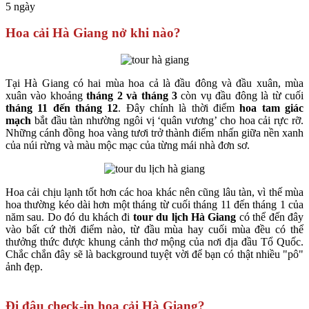
5 ngày
Hoa cải Hà Giang nở khi nào?
Tại Hà Giang có hai mùa hoa cả là đầu đông và đầu xuân, mùa
xuân vào khoảng
tháng 2 và tháng 3
còn vụ đầu đông là từ cuối
tháng 11 đến tháng 12
. Đây chính là thời điểm
hoa tam giác
mạch
bắt đầu tàn nhường ngôi vị ‘quân vương’ cho hoa cải rực rỡ.
Những cánh đồng hoa vàng tươi trở thành điểm nhấn giữa nền xanh
của núi rừng và màu mộc mạc của từng mái nhà đơn sơ.
Hoa cải chịu lạnh tốt hơn các hoa khác nên cũng lâu tàn, vì thế mùa
hoa thường kéo dài hơn một tháng từ cuối tháng 11 đến tháng 1 của
năm sau. Do đó du khách đi
tour du lịch Hà Giang
có thể đến đây
vào bất cứ thời điểm nào, từ đầu mùa hay cuối mùa đều có thể
thưởng thức được khung cảnh thơ mộng của nơi địa đầu Tổ Quốc.
Chắc chắn đây sẽ là background tuyệt vời để bạn có thật nhiều "pô"
ảnh đẹp.
Đi đâu check-in hoa cải Hà Giang?