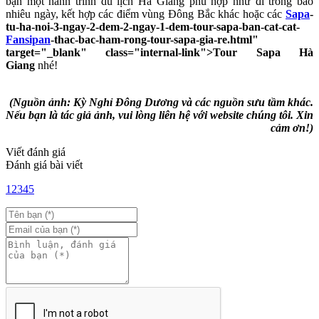
bạn một hành trình du lịch Hà Giang phù hợp như đi trong bao
nhiêu ngày, kết hợp các điểm vùng Đông Bắc khác hoặc các
Sapa
-
tu-ha-noi-3-ngay-2-dem-2-ngay-1-dem-tour-sapa-ban-cat-cat-
Fansipan
-thac-bac-ham-rong-tour-sapa-gia-re.html"
target="_blank" class="internal-link">Tour Sapa Hà
Giang
nhé!
(Nguồn ảnh: Kỳ Nghỉ Đông Dương và các nguồn sưu tầm khác.
Nếu bạn là tác giả ảnh, vui lòng liên hệ với website chúng tôi. Xin
cảm ơn!)
Viết đánh giá
Đánh giá bài viết
1
2
3
4
5