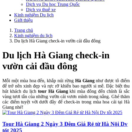
Dịch vụ Du học Trung Quốc
Dịch vụ thuê xe
Kinh nghiệm Du lịch
Giới thiệu
Trang chủ
Kinh nghiệm du lịch
Du lịch Hà Giang check-in vườn cải đầu đông
Du lịch Hà Giang check-in
vườn cải đầu đông
Mỗi một mùa hoa đến, khắp núi rừng
Hà Giang
như được tô điểm
để trở nên xinh đẹp và rực rỡ khiến bao người si mê. Đặc biệt thu
hút khách du lịch
tour Hà Giang
khi mùa đông đến chính là sắc
vàng tươi tắn của những vườn cải vươn mình trong nắng. Ghé thăm
các điểm tuyệt vời dưới đây để check-in trong mùa hoa cải tại Hà
Giang nhé!
Tour Hà Giang 2 Ngày 3 Đêm Giá Rẻ từ Hà Nội Dv
tốt 2025