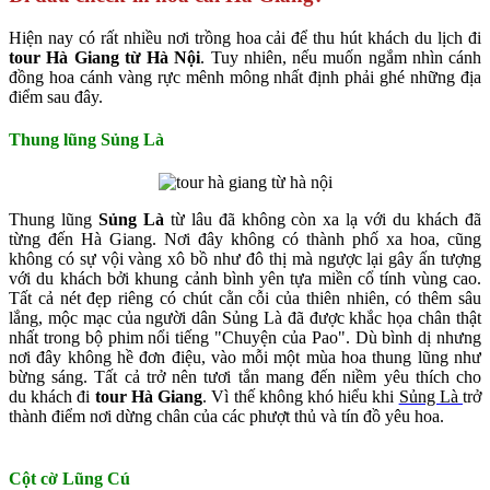
Hiện nay có rất nhiều nơi trồng hoa cải để thu hút khách du lịch đi
tour Hà Giang từ Hà Nội
. Tuy nhiên, nếu muốn ngắm nhìn cánh
đồng hoa cánh vàng rực mênh mông nhất định phải ghé những địa
điểm sau đây.
Thung lũng Sủng Là
Thung lũng
Sủng Là
từ lâu đã không còn xa lạ với du khách đã
từng đến Hà Giang. Nơi đây không có thành phố xa hoa, cũng
không có sự vội vàng xô bồ như đô thị mà ngược lại gây ấn tượng
với du khách bởi khung cảnh bình yên tựa miền cổ tính vùng cao.
Tất cả nét đẹp riêng có chút cằn cỗi của thiên nhiên, có thêm sâu
lắng, mộc mạc của người dân Sủng Là đã được khắc họa chân thật
nhất trong bộ phim nổi tiếng "Chuyện của Pao". Dù bình dị nhưng
nơi đây không hề đơn điệu, vào mỗi một mùa hoa thung lũng như
bừng sáng. Tất cả trở nên tươi tắn mang đến niềm yêu thích cho
du khách đi
tour Hà Giang
. Vì thế không khó hiểu khi
Sủng Là
trở
thành điểm nơi dừng chân của các phượt thủ và tín đồ yêu hoa.
Cột cờ Lũng Cú