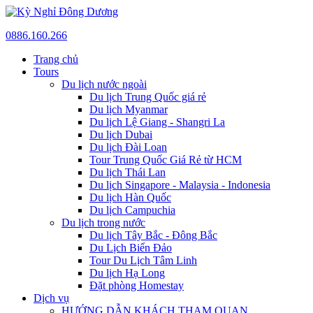
0886.160.266
Trang chủ
Tours
Du lịch nước ngoài
Du lịch Trung Quốc giá rẻ
Du lịch Myanmar
Du lịch Lệ Giang - Shangri La
Du lịch Dubai
Du lịch Đài Loan
Tour Trung Quốc Giá Rẻ từ HCM
Du lịch Thái Lan
Du lịch Singapore - Malaysia - Indonesia
Du lịch Hàn Quốc
Du lịch Campuchia
Du lịch trong nước
Du lịch Tây Bắc - Đông Bắc
Du Lịch Biển Đảo
Tour Du Lịch Tâm Linh
Du lịch Hạ Long
Đặt phòng Homestay
Dịch vụ
HƯỚNG DẪN KHÁCH THAM QUAN