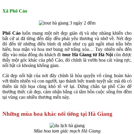
Xã Phố Cáo
Phố Cáo
luôn mang một nét đẹp giản dị và nhẹ nhàng khiến cho
bất cứ ai đã từng đến đây đều phải yêu thương và nhớ về. Nét đẹp
đó đến từ những điều bình dị nhất như cụ già ngồi nhai trầu bên
hiên, hoa mận và hoa mơ bung nở trắng xóa… Tuy nhiên nếu đến
đây vào mùa đông du khách đi
tour Hà Giang từ Hà Nội
còn được
thấy một góc khác của phố Cáo, đó chính là vườn hoa cải vàng rực,
nổi bật cả khoảng không gian.
Cái đẹp nổi bật của nơi đây chính là hòa quyện vô cùng hoàn hảo
với thiên nhiên và con người, tạo thành bức tranh tuyệt sắc mà dù có
thiên tài hội họa cũng khó tô vẽ lại. Dừng chân tại phố Cáo để
thưởng thức cái đẹp, cảm nhận bằng cả tâm hồn cuộc sống êm đềm
tại vùng cao nhiều thương mến này.
Những mùa hoa khác nổi tiếng tại Hà Giang
Mùa hoa tam giác mạch Hà Giang