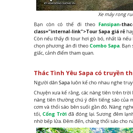
Xe máy rong ru
Bạn còn có thể đi theo
Fansipan
-thac
class="internal-link">Tour Sapa giá
rẻ
ha
Còn nếu thấy đi tour hơi gò bó, nhất là nếu
chọn phương án đi theo
Combo Sapa
. Bạn
giấc, cảnh điểm tham quan.
Thác Tình Yêu Sapa có truyền th
Người dân
Sapa
luôn kể cho nhau nghe truy
Chuyện xưa kể rằng, các nàng tiên trên trời 
nàng tiên thường chú ý đến tiếng sáo của 
cơm và thổi sáo bên suối gần đó. Nàng nghe 
tối,
Cổng Trời
đã đóng lại. Sương đêm lạnh
nhờ bếp lửa. Đêm đến, chàng thổi sáo cho n