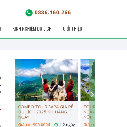
0886.160.266
Ụ
KINH NGHIỆM DU LỊCH
GIỚI THIỆU
ở
-
ó
COMBO TOUR SAPA GIÁ RẺ
TOUR DU LỊCH SAPA 
"
DU LỊCH 2025 KH HÀNG
NGÀY 1 ĐÊM GIÁ RẺ 
NGÀY
NỘI, TP.HCM KS 3*4*
Giá từ: 900.000đ
1-2 ngày
Giá từ: 1.350.000đ
i