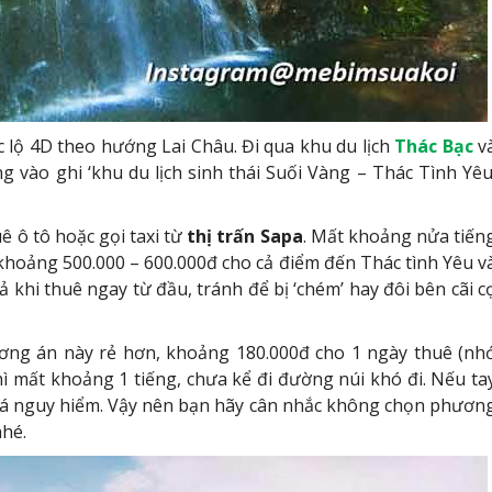
c lộ 4D theo hướng Lai Châu. Đi qua khu du lịch
Thác Bạc
v
ng vào ghi ‘khu du lịch sinh thái Suối Vàng – Thác Tình Yêu
uê ô tô hoặc gọi taxi từ
thị trấn Sapa
. Mất khoảng nửa tiến
hì khoảng 500.000 – 600.000đ cho cả điểm đến Thác tình Yêu v
cả khi thuê ngay từ đầu, tránh để bị ‘chém’ hay đôi bên cãi c
hương án này rẻ hơn, khoảng 180.000đ cho 1 ngày thuê (nh
hì mất khoảng 1 tiếng, chưa kể đi đường núi khó đi. Nếu ta
há nguy hiểm. Vậy nên bạn hãy cân nhắc không chọn phươn
nhé.