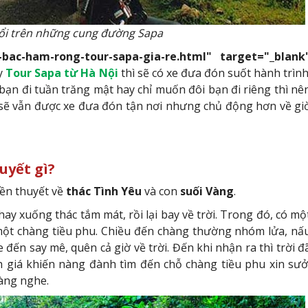
ổi trên những cung đường Sapa
-bac-ham-rong-tour-sapa-gia-re.html" target="_blank
y
Tour Sapa từ Hà Nội
thì sẽ có xe đưa đón suốt hành trình
 bạn đi tuần trăng mật hay chỉ muốn đôi bạn đi riêng thì nê
 sẽ vẫn được xe đưa đón tận nơi nhưng chủ động hơn về gi
uyết gì?
ền thuyết về
thác Tình Yêu
và con
suối Vàng
.
hay xuống thác tắm mát, rồi lại bay về trời. Trong đó, có mộ
một chàng tiều phu. Chiều đến chàng thường nhóm lửa, nấ
đến say mê, quên cả giờ về trời. Đến khi nhận ra thì trời đ
 giá khiến nàng đành tìm đến chỗ chàng tiều phu xin sưở
àng nghe.