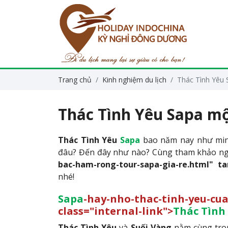
Trang chủ
Kinh nghiệm du lịch
Thác Tình Yêu 
Thác Tình Yêu Sapa m
Thác Tình Yêu
Sapa
bao năm nay như min
đâu? Đến đây như nào? Cùng tham khảo ng
bac-ham-rong-tour-sapa-gia-re.html" ta
nhé!
Sapa
-hay-nho-thac-tinh-ye
class="internal-link">
Thác Tình
Thác Tình Yêu
và
Suối Vàng
nằm cùng tr