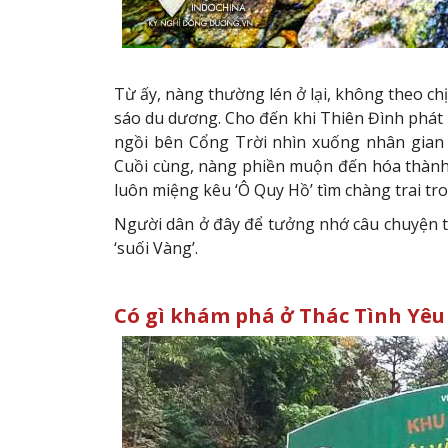
Từ ấy, nàng thường lén ở lại, không theo ch
sáo du dương. Cho đến khi Thiên Đình phát
ngồi bên Cổng Trời nhìn xuống nhân gian
Cuồi cùng, nàng phiền muộn đến hóa thành
luôn miệng kêu ‘Ô Quy Hồ’ tìm chàng trai tr
Người dân ở đây để tưởng nhớ câu chuyện tìn
‘suối Vàng’.
Có gì khám phá ở Thác Tình Yêu