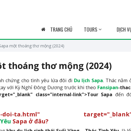
TRANG CHỦ
TOURS
DỊCH V
Sapa một thoáng thơ mộng (2024)
ột thoáng thơ mộng (2024)
h chứng cho tình yêu lứa đôi đi
Du lịch Sapa
. Thác nằm 
ay với Kỳ Nghỉ Đông Dương trước khi theo
Fansipan
-thac
rget="_blank" class="internal-link">Tour Sapa
đến đ
u-cua-doi-ta.html" target="_blank
 Yêu
Sapa ở đâu?
ong
khu du lịch sinh thái Suối Vàng – Thác Tình Yêu
, là lố