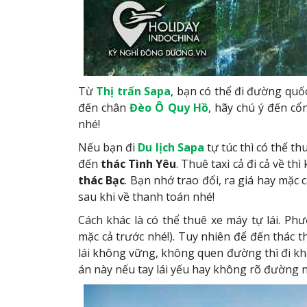
Từ
Thị trấn Sapa
, bạn có thể đi đường quố
đến chân
Đèo Ô Quy Hồ
, hãy chú ý đến cổ
nhé!
Nếu bạn đi
Du lịch Sapa
tự túc thì có thể th
đến
thác Tình Yêu
. Thuê taxi cả đi cả về t
thác Bạc
. Bạn nhớ trao đổi, ra giá hay mặc 
sau khi về thanh toán nhé!
Cách khác là có thể thuê xe máy tự lái. P
mặc cả trước nhé!). Tuy nhiên để đến thác t
lái không vững, không quen đường thì đi k
án này nếu tay lái yếu hay không rõ đường 