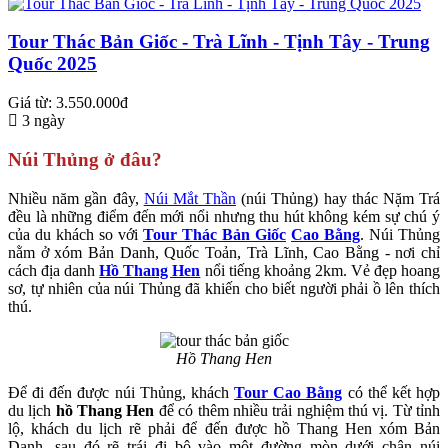
Tour Thác Bản Giốc - Trà Lĩnh - Tịnh Tây - Trung
Quốc 2025
Giá từ: 3.550.000đ
3 ngày
Núi Thủng ở đâu?
Nhiều năm gần đây,
Núi Mắt Thần
(núi Thủng) hay thác Nặm Trá
đều là những điểm đến mới nổi nhưng thu hút không kém sự chú ý
của du khách so với
Tour
Thác Bản Giốc
Cao Bằng
. Núi Thủng
nằm ở xóm Bản Danh, Quốc Toản, Trà Lĩnh, Cao Bằng - nơi chỉ
cách địa danh
Hồ Thang Hen
nổi tiếng khoảng 2km. Vẻ đẹp hoang
sơ, tự nhiên của núi Thủng đã khiến cho biết người phải ồ lên thích
thú.
Hồ Thang Hen
Để đi đến được núi Thủng, khách
Tour Cao Bằng
có thể kết hợp
du lịch
hồ Thang Hen
để có thêm nhiều trải nghiệm thú vị. Từ tỉnh
lộ, khách du lịch rẽ phải để đến được hồ Thang Hen xóm Bản
Danh, sau đó rẽ trái đi bộ vào một đường mòn dưới chân núi