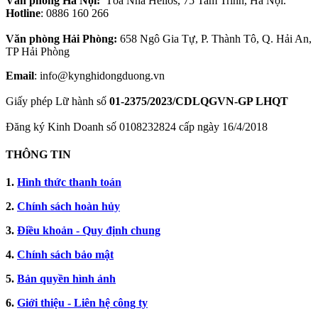
Văn phòng Hà Nội:
Tòa Nhà Helios, 75 Tam Trinh, Hà Nội.
Hotline
: 0886 160 266
Văn phòng Hải Phòng:
658 Ngô Gia Tự, P. Thành Tô, Q. Hải An,
TP Hải Phòng
Email
: info@kynghidongduong.vn
Giấy phép Lữ hành số
01-2375/2023/CDLQGVN-GP LHQT
Đăng ký Kinh Doanh số 0108232824 cấp ngày 16/4/2018
THÔNG TIN
1.
Hình thức thanh toán
2.
Chính sách hoàn hủy
3.
Điều khoản - Quy định chung
4.
Chính sách bảo mật
5.
Bản quyền hình ảnh
6.
Giới thiệu - Liên hệ công ty