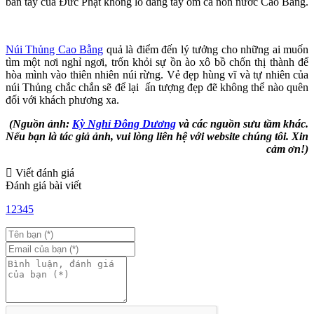
bàn tay của Đức Phật khổng lồ dang tay ôm cả non nước Cao Bằng.
Núi Thủng Cao Bằng
quả là điểm đến lý tưởng cho những ai muốn
tìm một nơi nghỉ ngơi, trốn khỏi sự ồn ào xô bồ chốn thị thành để
hòa mình vào thiên nhiên núi rừng. Vẻ đẹp hùng vĩ và tự nhiên của
núi Thủng chắc chắn sẽ để lại ấn tượng đẹp đẽ không thể nào quên
đối với khách phương xa.
(Nguồn ảnh:
Kỳ Nghỉ Đông Dương
và các nguồn sưu tầm khác.
Nếu bạn là tác giả ảnh, vui lòng liên hệ với website chúng tôi. Xin
cảm ơn!)
Viết đánh giá
Đánh giá bài viết
1
2
3
4
5