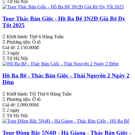
Từ Hà Nội
Tour Thác Bản Giốc - Hồ Ba Bể 3N2Đ Giá Rẻ Dv
Tốt 2025
Khởi hành:
Thứ 6 Hàng Tuần
Phương tiện:
Ô tô
Giá từ: 2.150.000đ
3 ngày
Từ Hà Nội
Hồ Ba Bể - Thác Bản Giốc - Thái Nguyên 2 Ngày 2
Đêm
Khởi hành:
Tối Thứ 6 Hàng Tuần
Phương tiện:
Ô tô
Giá từ: 2.000.000đ
2 ngày
Từ Hà Nội
Tour Đông Bắc 5N4Đ - Hà Giang - Thác Bản Giốc -