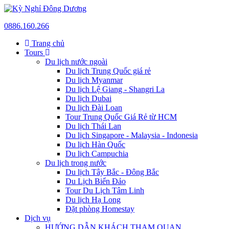
0886.160.266
Trang chủ
Tours
Du lịch nước ngoài
Du lịch Trung Quốc giá rẻ
Du lịch Myanmar
Du lịch Lệ Giang - Shangri La
Du lịch Dubai
Du lịch Đài Loan
Tour Trung Quốc Giá Rẻ từ HCM
Du lịch Thái Lan
Du lịch Singapore - Malaysia - Indonesia
Du lịch Hàn Quốc
Du lịch Campuchia
Du lịch trong nước
Du lịch Tây Bắc - Đông Bắc
Du Lịch Biển Đảo
Tour Du Lịch Tâm Linh
Du lịch Hạ Long
Đặt phòng Homestay
Dịch vụ
HƯỚNG DẪN KHÁCH THAM QUAN