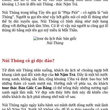
khoảng 1,5 km là đến núi Thủng - thác Nặm Trá.
Núi Thủng trong tiếng Tày tên gọi là “Phja Piót” - có nghĩa là “núi
Thủng”. Người ta gọi tên như vậy bởi giữa núi có một lỗ thủng như
thể bị dùi xuyên qua. Núi Thủng có hình dáng như một hang
động với đường kính tầm 50m. Có lẽ vì vậy mà người ta cũng gọi lỗ
thủng đó bằng một tên gọi mỹ miều là Mắt Thần.
Núi Thủng
Núi
Thủng
có gì độc đáo?
Từ đỉnh núi Thủng nhìn xuống, khách du lịch sẽ choáng ngợp bởi
khung cảnh quá đỗi xinh đẹp của
hồ Nặm Trá
. Đây là một hồ nước
trong xanh, không sâu lắm, rộng khoảng 15ha và được bao bọc bởi
những thảm cỏ xanh mượt mà. Hướng mắt về phía xa, du khách
tour thác Bản Giốc Cao Bằng
có thể trông thấy những nương ngô
xanh ngút tầm mắt. Vẻ đẹp sơn thủy hữu tình này đã khiến cho
nhiều khách du lịch phải nhung nhớ mãi về sau.
Núi Thủng ngày ngày kiêu hãnh soi mình dưới dòng nước mát lành
tại hồ Nặm Trá. Nước hồ không sâu, để lộ ra thảo nguyên cỏ xanh