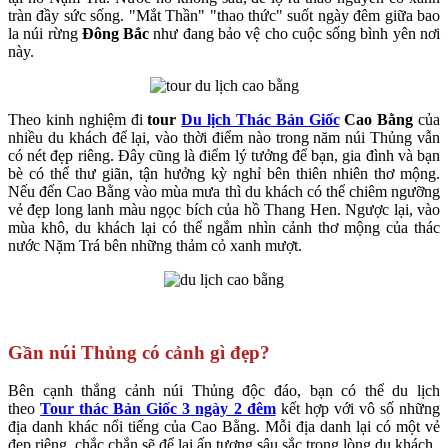
tràn đầy sức sống. "Mắt Thần" "thao thức" suốt ngày đêm giữa bao
la núi rừng
Đông Bắc
như đang bảo vệ cho cuộc sống bình yên nơi
này.
Theo kinh nghiệm đi
tour
Du lịch Thác Bản Giốc
Cao Bằng
của
nhiều du khách để lại, vào thời điểm nào trong năm núi Thủng vẫn
có nét đẹp riêng. Đây cũng là điểm lý tưởng để bạn, gia đình và bạn
bè có thể thư giãn, tận hưởng kỳ nghỉ bên thiên nhiên thơ mộng.
Nếu đến
Cao Bằng
vào mùa mưa thì du khách có thể chiêm ngưỡng
vẻ đẹp long lanh màu ngọc bích của hồ Thang Hen. Ngược lại, vào
mùa khô, du khách lại có thể ngắm nhìn cảnh thơ mộng của thác
nước Nặm Trá bên những thảm cỏ xanh mượt.
Gần núi
Thủng
có cảnh gì đẹp?
Bên cạnh thắng cảnh núi Thủng độc đáo, bạn có thể du lịch
theo
Tour thác Bản Giốc 3 ngày 2 đêm
kết hợp với vô số những
địa danh khác nổi tiếng của Cao Bằng. Mỗi địa danh lại có một vẻ
đẹp riêng, chắc chắn sẽ để lại ấn tượng sâu sắc trong lòng du khách.