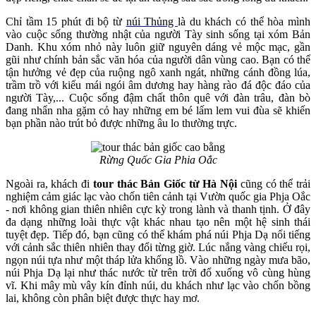
Chỉ tầm 15 phút đi bộ từ
núi Thủng
là du khách có thể hòa mình
vào cuộc sống thường nhật của người Tày sinh sống tại xóm Bản
Danh. Khu xóm nhỏ này luôn giữ nguyên dáng vẻ mộc mạc, gần
gũi như chính bản sắc văn hóa của người dân vùng cao. Bạn có thể
tận hưởng vẻ đẹp của ruộng ngô xanh ngát, những cánh đồng lúa,
trầm trồ với kiểu mái ngói âm dương hay hàng rào đá độc đáo của
người Tày,... Cuộc sống đậm chất thôn quê với đàn trâu, đàn bò
đang nhẩn nha gặm cỏ hay những em bé lấm lem vui đùa sẽ khiến
bạn phần nào trút bỏ được những âu lo thường trực.
Rừng Quốc Gia Phia Oắc
Ngoài ra, khách đi
tour thác Bản Giốc từ Hà Nội
cũng có thể trải
nghiệm cảm giác lạc vào chốn tiên cảnh tại Vườn quốc gia Phja Oắc
- nơi không gian thiên nhiên cực kỳ trong lành và thanh tịnh. Ở đây
đa dạng những loài thực vật khác nhau tạo nên một hệ sinh thái
tuyệt đẹp. Tiếp đó, bạn cũng có thể khám phá núi Phja Dạ nổi tiếng
với cảnh sắc thiên nhiên thay đổi từng giờ. Lúc nắng vàng chiếu rọi,
ngọn núi tựa như một tháp lửa khổng lồ. Vào những ngày mưa bão,
núi Phja Dạ lại như thác nước từ trên trời đổ xuống vô cùng hùng
vĩ. Khi mây mù vây kín đỉnh núi, du khách như lạc vào chốn bồng
lai, không còn phân biệt được thực hay mơ.