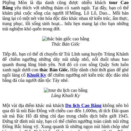
Phjêng Mòn là địa danh cũng được nhiều khách
tour Cao
Bằng
yêu thích với những thảm cỏ xanh ngút. Tại đây, bạn có thể
khám phá cuộc sống của người H'Mông, Lô Lô, Dao... Mỗi bản
làng lại có một nét văn hóa độc đáo khác nhau từ kiến trúc, ẩm thực,
trang phục, lối sống sinh hoạt... hứa hẹn mang lại cho bạn những
trải nghiệm khó quên trong đời.
Thác Bản Giốc
Tiếp đó, bạn có thể di chuyển từ Trà Lĩnh sang huyện Trùng Khánh
để chiêm ngưỡng những dãy núi nhấp nhô, nối đuôi nhau bao
quanh thung lũng bình yên. Nơi đó có con sông Quây Sơn luôn
xanh ngát dưới con
thác Bản Giốc.
Hãy dành chút thời gian để ghé
ngôi làng cổ
Khuổi Ky
để chiêm ngưỡng nét kiến trúc độc đáo nhà
bằng đá của người dân tộc Tày nhé.
Làng Khuổi Ky
Một vài địa điểm khác mà khách
Du lịch Cao Bằng
không nên bỏ
qua đó là núi Báo Đông với chiều cao đến 1.000m, di tích Đài quan
sát mà Bác Hồ đã từng chỉ đạo trong chiến dịch biên giới 1945.
Đứng từ đỉnh núi này, bạn có thể chiêm ngưỡng toàn cảnh núi rừng
Đông Bắc hùng vỹ. Xung quanh là những ngọn núi hình chóp như