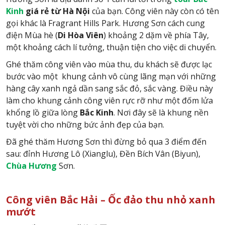
Kinh
giá rẻ từ Hà Nội
của bạn. Công viên này còn có tên
gọi khác là Fragrant Hills Park. Hương Sơn cách cung
điện Mùa hè (
Di Hòa Viên
) khoảng 2 dặm về phía Tây,
một khoảng cách lí tưởng, thuận tiện cho việc di chuyển.
Ghé thăm công viên vào mùa thu, du khách sẽ được lạc
bước vào một khung cảnh vô cùng lãng mạn với những
hàng cây xanh ngả dần sang sắc đỏ, sắc vàng. Điều này
làm cho khung cảnh công viên rực rỡ như một đốm lửa
khổng lồ giữa lòng
Bắc Kinh
. Nơi đây sẽ là khung nền
tuyệt vời cho những bức ảnh đẹp của bạn.
Đã ghé thăm Hương Sơn thì đừng bỏ qua 3 điểm đến
sau: đỉnh Hương Lô (Xianglu), Đền Bích Vân (Biyun),
Chùa Hương
Sơn.
Công viên Bắc Hải – Ốc đảo thu nhỏ xanh
mướt