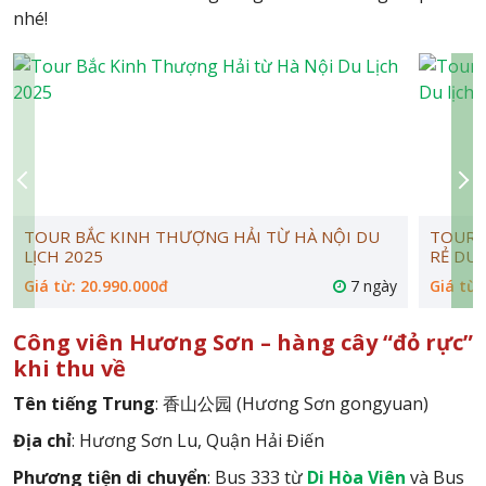
nhé!
TOUR BẮC KINH THƯỢNG HẢI TỪ HÀ NỘI DU
TOUR 
LỊCH 2025
RẺ DU 
Giá từ: 20.990.000đ
7 ngày
Giá từ:
Công viên Hương Sơn – hàng cây “đỏ rực”
khi thu về
Tên tiếng Trung
: 香山公园 (Hương Sơn gongyuan)
Địa chỉ
: Hương Sơn Lu, Quận Hải Điến
Phương tiện di chuyển
: Bus 333 từ
Di Hòa Viên
và Bus