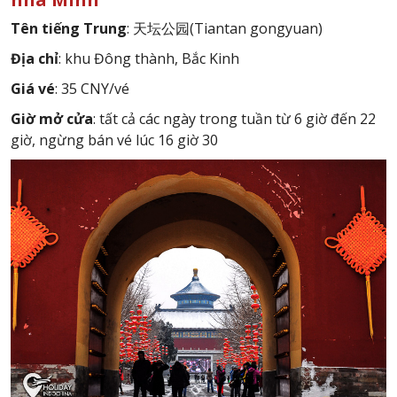
T
ên tiếng Trung
: 天坛公园(Tiantan gongyuan)
Địa chỉ
: khu Đông thành, Bắc Kinh
Giá vé
: 35 CNY/vé
Giờ mở cửa
: tất cả các ngày trong tuần từ 6 giờ đến 22
giờ, ngừng bán vé lúc 16 giờ 30