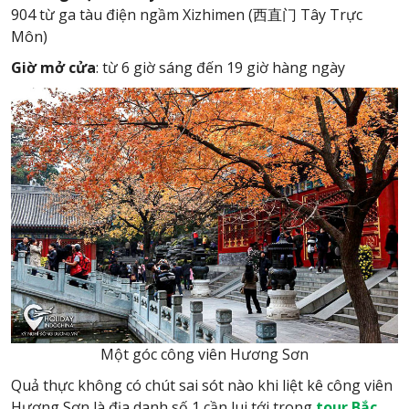
904 từ ga tàu điện ngầm Xizhimen (西直门 Tây Trực
Môn)
Giờ mở cửa
: từ 6 giờ sáng đến 19 giờ hàng ngày
Một góc công viên Hương Sơn
Quả thực không có chút sai sót nào khi liệt kê công viên
Hương Sơn là địa danh số 1 cần lui tới trong
tour
Bắc