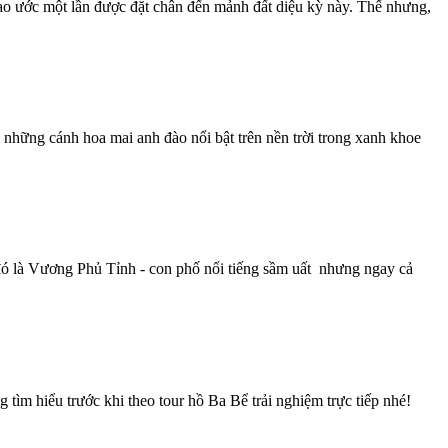
 ao ước một lần được đặt chân đến mảnh đất diệu kỳ này. Thế nhưng,
 những cánh hoa mai anh đào nổi bật trên nền trời trong xanh khoe
ố đó là Vương Phủ Tỉnh - con phố nổi tiếng sầm uất nhưng ngay cả
m hiểu trước khi theo tour hồ Ba Bể trải nghiệm trực tiếp nhé!