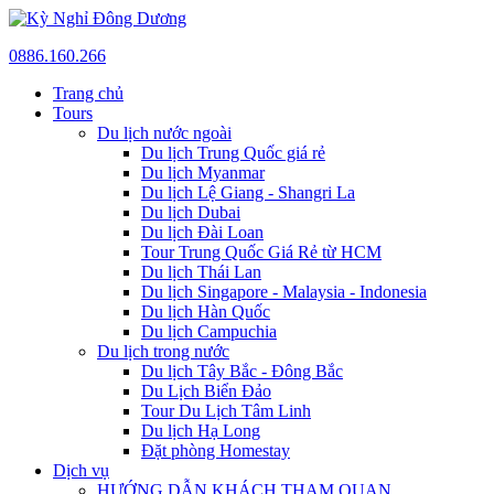
0886.160.266
Trang chủ
Tours
Du lịch nước ngoài
Du lịch Trung Quốc giá rẻ
Du lịch Myanmar
Du lịch Lệ Giang - Shangri La
Du lịch Dubai
Du lịch Đài Loan
Tour Trung Quốc Giá Rẻ từ HCM
Du lịch Thái Lan
Du lịch Singapore - Malaysia - Indonesia
Du lịch Hàn Quốc
Du lịch Campuchia
Du lịch trong nước
Du lịch Tây Bắc - Đông Bắc
Du Lịch Biển Đảo
Tour Du Lịch Tâm Linh
Du lịch Hạ Long
Đặt phòng Homestay
Dịch vụ
HƯỚNG DẪN KHÁCH THAM QUAN