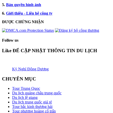
5.
Bản quyền hình ảnh
6.
Giới thiệu - Liên hệ công ty
ĐƯỢC CHỨNG NHẬN​
Follow us
Like ĐỂ CẬP NHẬT THÔNG TIN DU LỊCH
Kỳ Nghỉ Đông Dương
CHUYÊN MỤC
Tour Trung Quoc
Du lịch quảng châu trung quốc
Du lịch lệ giang
Du lịch trung quốc giá rẻ
Tour bắc kinh thương hải
Tour phương hoàng cổ trấn