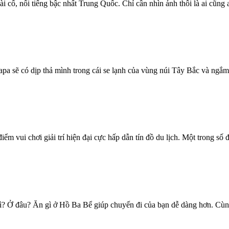
cổ, nổi tiếng bậc nhất Trung Quốc. Chỉ cần nhìn ảnh thôi là ai cũng
pa sẽ có dịp thả mình trong cái se lạnh của vùng núi Tây Bắc và ngắm
iểm vui chơi giải trí hiện đại cực hấp dẫn tín đồ du lịch. Một trong s
Ở đâu? Ăn gì ở Hồ Ba Bể giúp chuyến đi của bạn dễ dàng hơn. Cùng tì