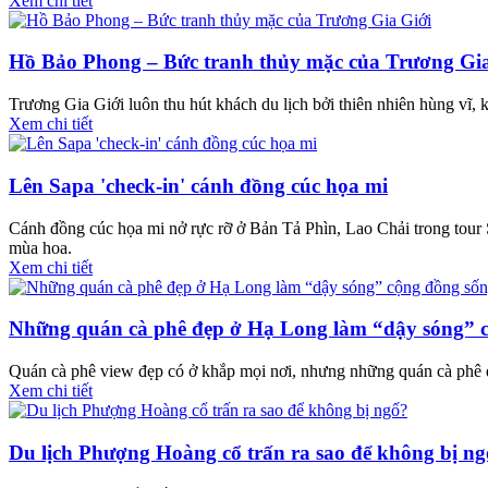
Xem chi tiết
Hồ Bảo Phong – Bức tranh thủy mặc của Trương Gia
Trương Gia Giới luôn thu hút khách du lịch bởi thiên nhiên hùng vĩ,
Xem chi tiết
Lên Sapa 'check-in' cánh đồng cúc họa mi
Cánh đồng cúc họa mi nở rực rỡ ở Bản Tả Phìn, Lao Chải trong tour Sa
mùa hoa.
Xem chi tiết
Những quán cà phê đẹp ở Hạ Long làm “dậy sóng” 
Quán cà phê view đẹp có ở khắp mọi nơi, nhưng những quán cà phê đẹp
Xem chi tiết
Du lịch Phượng Hoàng cổ trấn ra sao để không bị n