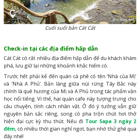
Cuối suối bản Cát Cát
Check-in tại các địa điểm hấp dẫn
Cát Cát có rất nhiều địa điểm hấp dẫn để du khách khám
phá, lưu giữ lại những khoảnh khắc hiếm có.
Trước hết phải kể đến quán cà phê có tên ‘Nhà của Mị’
và ‘Nhà A Phủ’. Bản làng giữa núi rừng Tây Bắc này
chính là quê hương của Mị và A Phủ trong tác phẩm văn
học nổi tiếng. Vì thế, hai quán cafe này tượng trưng cho
câu chuyện, tính cách nhân vật. Ở đó ý tưởng vẫn giữ
nguyên bản sắc riêng, song có pha trộn chút hơi thở
hiện đại cực kỳ thu thút. Nếu đi
Tour Sapa 3 ngày 2
đêm
, có nhiều thời gian nghỉ ngơi, bạn nhớ thử ghé qua
đây nhé!