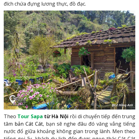
đích chứa đựng lương thực, đồ đạc.
Theo
Tour Sapa
từ Hà Nội
rồi di chuyển tiếp đến trung
tâm
bản Cát Cát
, bạn sẽ nghe đâu đó văng vẳng tiếng
nước đổ giữa khoảng không gian trong lành. Men theo
tiếng gọi ấy, khách du lịch đến được ngọn thác Cát Cát