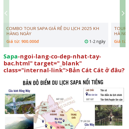
COMBO TOUR SAPA GIÁ RẺ DU LỊCH 2025 KH
TOUR D
HÀNG NGÀY
HÀ NỘI
Giá từ: 900.000đ
1-2 ngày
Giá từ:
Sapa
-ngoi-lang-co-dep-nhat-tay-
bac.html" target="_blank"
class="internal-link">Bản Cát Cát ở đâu?