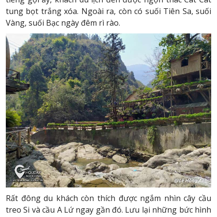
tung bọt trắng xóa. Ngoài ra, còn có suối Tiên Sa, suối
Vàng, suối Bạc ngày đêm rì rào.
Rất đông du khách còn thích được ngắm nhìn cây cầu
treo Si và cầu A Lứ ngay gần đó. Lưu lại những bức hình