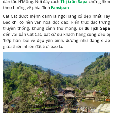
dân tộc H’Mông. Nơi đây cách
Thị trấn Sapa
chừng 3km
theo hướng về phía đỉnh
Fansipan
.
Cát Cát được mệnh danh là ngôi làng cổ đẹp nhất Tây
Bắc khi có nền văn hóa độc đáo, kiến trúc đặc trưng
truyền thống, khung cảnh thơ mộng. Đi
d
u lịch Sapa
đến với bản Cát Cát, bất cứ du khách hàng cũng đều bị
‘hớp hồn’ bởi vẻ đẹp yên bình, dường như đang e ấp
giữa thiên nhiên đất trời bao la.