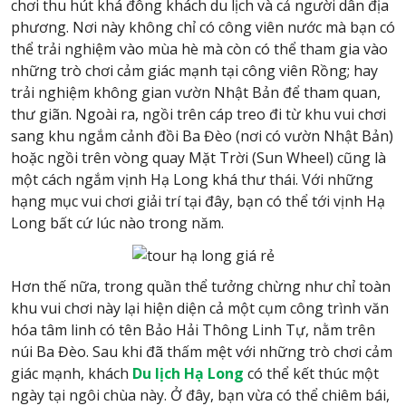
chơi thu hút khá đông khách du lịch và cả người dân địa
phương. Nơi này không chỉ có công viên nước mà bạn có
thể trải nghiệm vào mùa hè mà còn có thể tham gia vào
những trò chơi cảm giác mạnh tại công viên Rồng; hay
trải nghiệm không gian vườn Nhật Bản để tham quan,
thư giãn. Ngoài ra, ngồi trên cáp treo đi từ khu vui chơi
sang khu ngắm cảnh đồi Ba Đèo (nơi có vườn Nhật Bản)
hoặc ngồi trên vòng quay Mặt Trời (Sun Wheel) cũng là
một cách ngắm vịnh Hạ Long khá thư thái. Với những
hạng mục vui chơi giải trí tại đây, bạn có thể tới vịnh Hạ
Long bất cứ lúc nào trong năm.
Hơn thế nữa, trong quần thể tưởng chừng như chỉ toàn
khu vui chơi này lại hiện diện cả một cụm công trình văn
hóa tâm linh có tên Bảo Hải Thông Linh Tự, nằm trên
núi Ba Đèo. Sau khi đã thấm mệt với những trò chơi cảm
giác mạnh, khách
Du lịch Hạ Long
có thể kết thúc một
ngày tại ngôi chùa này. Ở đây, bạn vừa có thể chiêm bái,