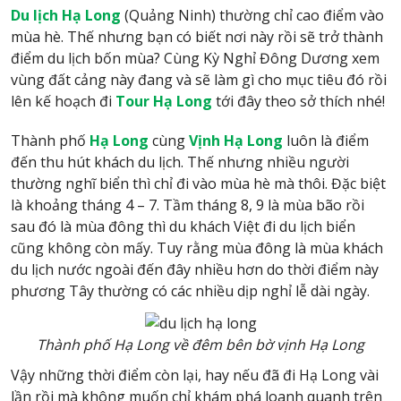
Du lịch
Hạ Long
(Quảng Ninh) thường chỉ cao điểm vào
mùa hè. Thế nhưng bạn có biết nơi này rồi sẽ trở thành
điểm du lịch bốn mùa? Cùng Kỳ Nghỉ Đông Dương xem
vùng đất cảng này đang và sẽ làm gì cho mục tiêu đó rồi
lên kế hoạch đi
Tour Hạ Long
tới đây theo sở thích nhé!
Thành phố
Hạ Long
cùng
Vịnh Hạ Long
luôn là điểm
đến thu hút khách du lịch. Thế nhưng nhiều người
thường nghĩ biển thì chỉ đi vào mùa hè mà thôi. Đặc biệt
là khoảng tháng 4 – 7. Tầm tháng 8, 9 là mùa bão rồi
sau đó là mùa đông thì du khách Việt đi du lịch biển
cũng không còn mấy. Tuy rằng mùa đông là mùa khách
du lịch nước ngoài đến đây nhiều hơn do thời điểm này
phương Tây thường có các nhiều dịp nghỉ lễ dài ngày.
Thành phố Hạ Long về đêm bên bờ vịnh Hạ Long
Vậy những thời điểm còn lại, hay nếu đã đi Hạ Long vài
lần rồi mà không muốn chỉ khám phá loanh quanh trên