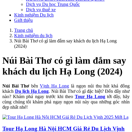
Dịch vụ Du học Trung Quốc
Dịch vụ thuê xe
Kinh nghiệm Du lịch
Giới thiệu
Trang chủ
Kinh nghiệm du lịch
Núi Bài Thơ có gì làm đắm say khách du lịch Hạ Long
(2024)
Núi Bài Thơ có gì làm đắm say
khách du lịch Hạ Long (2024)
Núi Bài Thơ
bên
Vịnh
Hạ Long
là ngọn núi thu hút khá đông
khách
Du lịch Hạ Long
. Núi Bài Thơ có gì đặc biệt? Đến đây như
nào? Khám phá ngay trước khi theo
Tour Hạ Long
tới đây, hãy
cùng chúng tôi khám phá ngay ngọn núi này qua những góc nhìn
đẹp nhất nhé!
Tour Hạ Long Hà Nội HCM Giá Rẻ Du Lịch Vịnh