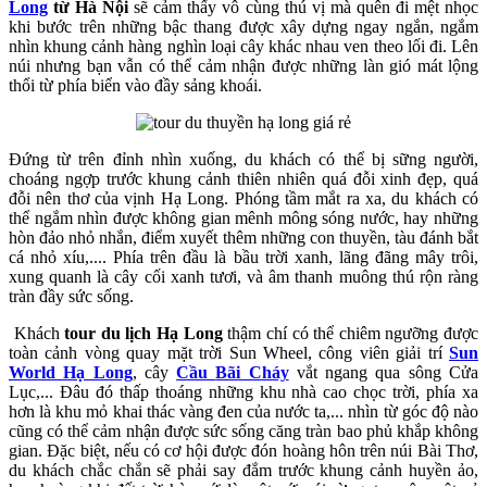
Long
từ Hà Nội
sẽ cảm thấy vô cùng thú vị mà quên đi mệt nhọc
khi bước trên những bậc thang được xây dựng ngay ngắn, ngắm
nhìn khung cảnh hàng nghìn loại cây khác nhau ven theo lối đi. Lên
núi nhưng bạn vẫn có thể cảm nhận được những làn gió mát lộng
thổi từ phía biển vào đầy sảng khoái.
Đứng từ trên đỉnh nhìn xuống, du khách có thể bị sững người,
choáng ngợp trước khung cảnh thiên nhiên quá đỗi xinh đẹp, quá
đỗi nên thơ của vịnh Hạ Long. Phóng tầm mắt ra xa, du khách có
thể ngắm nhìn được không gian mênh mông sóng nước, hay những
hòn đảo nhỏ nhắn, điểm xuyết thêm những con thuyền, tàu đánh bắt
cá nhỏ xíu,.... Phía trên đầu là bầu trời xanh, lãng đãng mây trôi,
xung quanh là cây cối xanh tươi, và âm thanh muông thú rộn ràng
tràn đầy sức sống.
Khách
tour du lịch Hạ Long
thậm chí có thể chiêm ngưỡng được
toàn cảnh vòng quay mặt trời Sun Wheel, công viên giải trí
Sun
World Hạ Long
, cây
Cầu
Bãi Cháy
vắt ngang qua sông Cửa
Lục,... Đâu đó thấp thoáng những khu nhà cao chọc trời, phía xa
hơn là khu mỏ khai thác vàng đen của nước ta,... nhìn từ góc độ nào
cũng có thể cảm nhận được sức sống căng tràn bao phủ khắp không
gian. Đặc biệt, nếu có cơ hội được đón hoàng hôn trên núi Bài Thơ,
du khách chắc chắn sẽ phải say đắm trước khung cảnh huyền ảo,