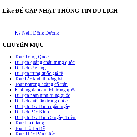
Like ĐỂ CẬP NHẬT THÔNG TIN DU LỊCH
Kỳ Nghỉ Đông Dương
CHUYÊN MỤC
Tour Trung Quoc
Du lịch quảng châu trung quốc
Du lịch lệ giang
Du lịch trung quốc giá rẻ
Tour bắc kinh thương hải
Tour phương hoàng cổ trấn
Kinh nghiệm du lịch trung quốc
Du lịch nam ninh trung quốc
Du lịch quế lâm trung quốc
Du lịch Bắc Kinh ngắn ngày
Du lịch Bắc Kinh
Du lịch Bắc Kinh 5 ngày 4 đêm
Tour Hà Giang
Tour Hồ Ba Bể
Tour Thác Bản Giốc