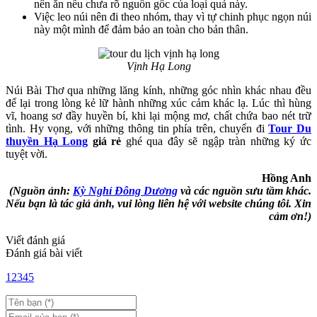
nên ăn nếu chưa rõ nguồn gốc của loại quả này.
Việc leo núi nên đi theo nhóm, thay vì tự chinh phục ngọn núi
này một mình để đảm bảo an toàn cho bản thân.
Vịnh Hạ Long
Núi Bài Thơ qua những lăng kính, những góc nhìn khác nhau đều
để lại trong lòng kẻ lữ hành những xúc cảm khác lạ. Lúc thì hùng
vĩ, hoang sơ đầy huyền bí, khi lại mộng mơ, chất chứa bao nét trữ
tình. Hy vọng, với những thông tin phía trên, chuyến đi
Tour
Du
thuyền Hạ Long
giá rẻ
ghé qua đây sẽ ngập tràn những ký ức
tuyệt vời.
Hồng Anh
(Nguồn ảnh:
Kỳ Nghỉ Đông Dương
và các nguồn sưu tầm khác.
Nếu bạn là tác giả ảnh, vui lòng liên hệ với website chúng tôi. Xin
cảm ơn!)
Viết đánh giá
Đánh giá bài viết
1
2
3
4
5