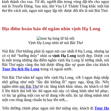
kinh thành cho vua. Từ đó, người dân trong vùng đặt tên cho ngọn
núi là Truyền Đăng. Sau này, khi Vua Lê Thánh Tông khắc một bài
thơ lên vách núi, ngọn núi ngay lập tức được đổi tên là núi Bài Thơ.
Địa điểm hoàn hảo để ngắm nhìn vịnh Hạ Long
Vịnh Hạ Long nhìn từ núi Bài Thơ
Núi Bài Thơ không phải là ngọn núi cao nhất ở Hạ Long, nhưng lại
có vị thế “hướng thủy” nhìn ra
vịnh Hạ Long
tuyệt đẹp. Được coi
là một trong những địa điểm ngắm vịnh Hạ Long lý tưởng nhất, núi
Bài Thơ ngày càng thu hút được đông đảo sự quan tâm của khách
Tour
Du lịch Hạ Long
trong và ngoài nước.
Núi Bài Thơ nằm kế ngay bên vịnh Hạ Long, với 3 ngọn tháp nhấp
nhô giống như một “lâu đài khổng lồ” nguy nga, lộng lẫy. Nếu
ngắm nhìn
núi Bài Thơ
từ các lăng kính khác nhau, du khách có thể
ồ lên thích thú bởi lúc thì ngọn núi này có dàng hình như hổ phục,
có lúc lại giống một con sư tử đang vờn mồi, lúc lại dũng mãnh như
một con rồng đang chuẩn bị bay lên trời,...
Trên đường chinh phục ngọn núi thơ mộng này, khách đi
Tour Hạ