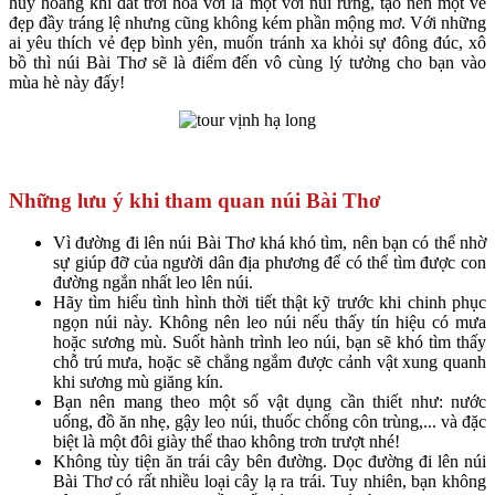
huy hoàng khi đất trời hòa với là một với núi rừng, tạo nên một vẻ
đẹp đầy tráng lệ nhưng cũng không kém phần mộng mơ. Với những
ai yêu thích vẻ đẹp bình yên, muốn tránh xa khỏi sự đông đúc, xô
bồ thì núi Bài Thơ sẽ là điểm đến vô cùng lý tưởng cho bạn vào
mùa hè này đấy!
Những lưu ý khi tham quan núi Bài Thơ
Vì đường đi lên núi Bài Thơ khá khó tìm, nên bạn có thể nhờ
sự giúp đỡ của người dân địa phương để có thể tìm được con
đường ngắn nhất leo lên núi.
Hãy tìm hiểu tình hình thời tiết thật kỹ trước khi chinh phục
ngọn núi này. Không nên leo núi nếu thấy tín hiệu có mưa
hoặc sương mù. Suốt hành trình leo núi, bạn sẽ khó tìm thấy
chỗ trú mưa, hoặc sẽ chẳng ngắm được cảnh vật xung quanh
khi sương mù giăng kín.
Bạn nên mang theo một số vật dụng cần thiết như: nước
uống, đồ ăn nhẹ, gậy leo núi, thuốc chống côn trùng,... và đặc
biệt là một đôi giày thể thao không trơn trượt nhé!
Không tùy tiện ăn trái cây bên đường. Dọc đường đi lên núi
Bài Thơ có rất nhiều loại cây lạ ra trái. Tuy nhiên, bạn không