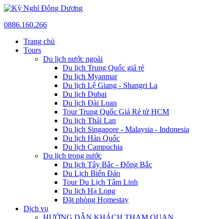
0886.160.266
Trang chủ
Tours
Du lịch nước ngoài
Du lịch Trung Quốc giá rẻ
Du lịch Myanmar
Du lịch Lệ Giang - Shangri La
Du lịch Dubai
Du lịch Đài Loan
Tour Trung Quốc Giá Rẻ từ HCM
Du lịch Thái Lan
Du lịch Singapore - Malaysia - Indonesia
Du lịch Hàn Quốc
Du lịch Campuchia
Du lịch trong nước
Du lịch Tây Bắc - Đông Bắc
Du Lịch Biển Đảo
Tour Du Lịch Tâm Linh
Du lịch Hạ Long
Đặt phòng Homestay
Dịch vụ
HƯỚNG DẪN KHÁCH THAM QUAN