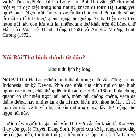
và bãi tắm tuyệt đẹp tại Hạ Long, núi Bài Thơ vẫn giữ cho mình
một vị trí đặc biệt trong lòng những khách đi
tour
Hạ Long
yêu
nghệ thuật. Ngọn núi làm xao xuyến tâm hồn của biết bao thi sĩ này
là một di tích lịch sự quan trọng tại Quảng Ninh. Hiện nay, trên
ngọn núi này còn lưu giữ lại những áng thơ khắc trên đá bằng chữ
Hán của Vua Lê Thánh Tông (1468) và An Đô Vương Trịnh
Cương (1972).
Núi Bài Thơ hình thành từ đâu?
Núi Bài Thơ Hạ Long được hình thành trong cuộc vận động tạo núi
Indonesia, từ kỷ Devon. Phía cao nhất của đỉnh núi có tạo hình
ngọn mác nhọn, chĩa thẳng lên trời xanh, cao đến 168m. Phía chung
quanh có rất nhiều ngọn núi nhỏ, mỏm núi chông chênh, vách đá
thẳng đứng, hay những tảng đá tai mèo hiểm trở, nhọn hoắt,... tất cả
tạo nên một vẻ huyền bí, cổ kính nhưng cũng đầy thơ mộng cho
ngọn núi này.
Trước đây, người ta gọi núi Bài Thơ với cái tên khác là Rọi Đèn
(hay còn gọi là Truyền Đăng Sơn). Người xưa kể lại rằng, trước đây
hễ có giặc đến, thì lính thú gác trên núi sẽ lập tức đốt lửa báo về