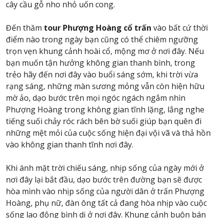
cây cầu gỗ nho nhỏ uốn cong.
Đến thăm
tour Phượng Hoàng cổ trấn
vào bất cứ thời
điểm nào trong ngày bạn cũng có thể chiêm ngưỡng
trọn vẹn khung cảnh hoài cổ, mộng mơ ở nơi đây. Nếu
bạn muốn tận hưởng không gian thanh bình, trong
trẻo hãy đến nơi đây vào buổi sáng sớm, khi trời vừa
rạng sáng, những màn sương mỏng vẫn còn hiện hữu
mờ ảo, dạo bước trên mọi ngóc ngách ngắm nhìn
Phượng Hoàng trong không gian tĩnh lặng, lắng nghe
tiếng suối chảy róc rách bên bờ suối giúp bạn quên đi
những mệt mỏi của cuộc sống hiện đại vội vã và thả hồn
vào không gian thanh tĩnh nơi đây.
Khi ánh mặt trời chiếu sáng, nhịp sống của ngày mới ở
nơi đây lại bắt đầu, dạo bước trên đường bạn sẽ được
hòa mình vào nhịp sống của người dân ở trấn Phượng
Hoàng, phụ nữ, đàn ông tất cả đang hòa nhịp vào cuộc
sống lao động bình dị ở nơi đây. Khung cảnh buôn bán