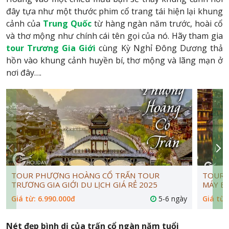
đây tựa như một thước phim cổ trang tái hiện lại khung
cảnh của
Trung Quốc
từ hàng ngàn năm trước, hoài cổ
và thơ mộng như chính cái tên gọi của nó. Hãy tham gia
tour Trương Gia Giới
cùng Kỳ Nghỉ Đông Dương thả
hồn vào khung cảnh huyền bí, thơ mộng và lãng mạn ở
nơi đây….
TOUR PHƯỢNG HOÀNG CỔ TRẤN TOUR
TOUR 
TRƯƠNG GIA GIỚI DU LỊCH GIÁ RẺ 2025
MÁY BA
Giá từ: 6.990.000đ
5-6 ngày
Giá từ:
Nét đẹp bình dị của trấn cổ ngàn năm tuổi