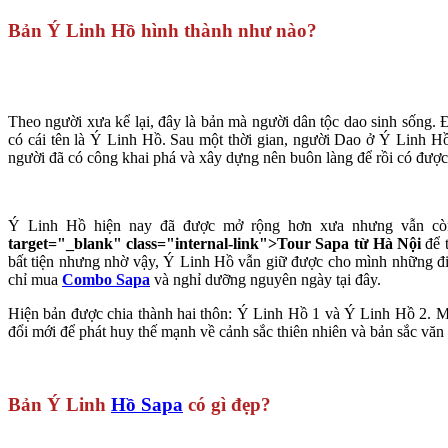
Bản Ý Linh Hồ hình thành như nào?
Theo người xưa kể lại, đây là bản mà người dân tộc dao sinh sống.
có cái tên là Ý Linh Hồ. Sau một thời gian, người Dao ở Ý Linh H
người đã có công khai phá và xây dựng nên buôn làng để rồi có đượ
Ý Linh Hồ hiện nay đã được mở rộng hơn xưa nhưng vẫn còn
target="_blank" class="internal-link">Tour Sapa từ Hà Nội
để 
bất tiện nhưng nhờ vậy, Ý Linh Hồ vẫn giữ được cho mình những điề
chỉ mua
Combo Sapa
và nghỉ dưỡng nguyên ngày tại đây.
Hiện bản được chia thành hai thôn: Ý Linh Hồ 1 và Ý Linh Hồ 2. M
đổi mới để phát huy thế mạnh về cảnh sắc thiên nhiên và bản sắc văn 
Bản Ý Linh
Hồ Sapa
có gì đẹp?