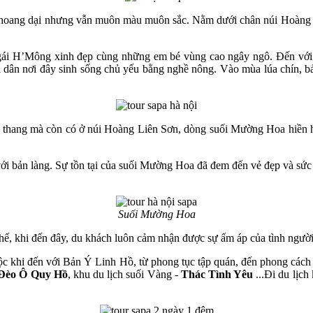
hoang dại nhưng vẫn muôn màu muôn sắc. Nằm dưới chân núi Hoàng Li
ô gái H’Mông xinh đẹp cùng những em bé vùng cao ngây ngô. Đến vớ
ời dân nơi đây sinh sống chủ yếu bằng nghề nông. Vào mùa lúa chín,
ậc thang mà còn có ở núi Hoàng Liên Sơn, dòng suối Mường Hoa hiền
ới bản làng. Sự tồn tại của suối Mường Hoa đã đem đến vẻ đẹp và sứ
Suối Mường Hoa
thế, khi đến đây, du khách luôn cảm nhận được sự ấm áp của tình ngườ
tộc khi đến với Bản Ý Linh Hồ, từ phong tục tập quán, đến phong cách 
Đèo Ô Quy Hồ
, khu du lịch suối Vàng -
Thác Tình Yêu
...Đi du lịch