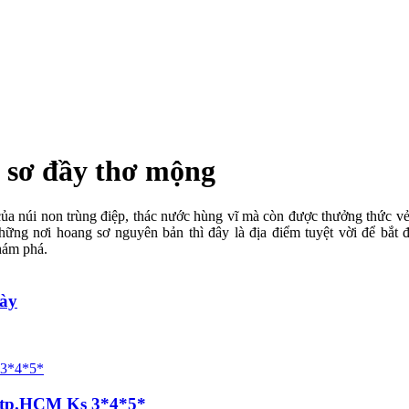
 sơ đầy thơ mộng
của núi non trùng điệp, thác nước hùng vĩ mà còn được thưởng thức v
ững nơi hoang sơ nguyên bản thì đây là địa điểm tuyệt vời để bắt đ
hám phá.
ày
, tp.HCM Ks 3*4*5*