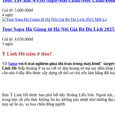
Tour Tây Bắc 4N3Đ Sapa-Mai Châu-Mộc Châu-Điện
Giá từ: 5.600.000đ
4 ngày
Tour Sapa Hà Giang từ Hà Nội Giá Rẻ Du Lịch 202
Giá từ: 4.650.000đ
5 ngày
Ý Linh Hồ nằm ở đâu?
Từ
Sapa
-voi-6-trai-nghiem-giua-thi-tran-trong-may.html" targe
Linh Hồ
thấp thoáng ở xa xa với vẻ đẹp hoang sơ mà say đắm lòng 
căn nhà ở đây đều được xây dựng rất thô sơ chủ yếu làm bằng đất hoặ
Bản Ý Linh Hồ được bao phủ bởi dãy Hoàng Liên Sơn. Ngoài núi, n
trong bản rất yên tĩnh, không ồn ào, không náo nhiệt như những địa
mọi sự ồn ào, xa hoa chốn đông người.