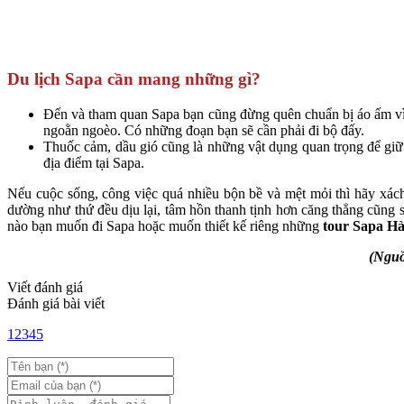
Du lịch Sapa cần mang những gì?
Đến và tham quan Sapa bạn cũng đừng quên chuẩn bị áo ấm vì 
ngoằn ngoèo. Có những đoạn bạn sẽ cần phải đi bộ đấy.
Thuốc cảm, dầu gió cũng là những vật dụng quan trọng để giữ
địa điểm tại Sapa.
Nếu cuộc sống, công việc quá nhiều bộn bề và mệt mỏi thì hãy xách
dường như thứ đều dịu lại, tâm hồn thanh tịnh hơn căng thẳng cũng s
nào bạn muốn đi Sapa hoặc muốn thiết kế riêng những
tour Sapa H
(Nguồ
Viết đánh giá
Đánh giá bài viết
1
2
3
4
5