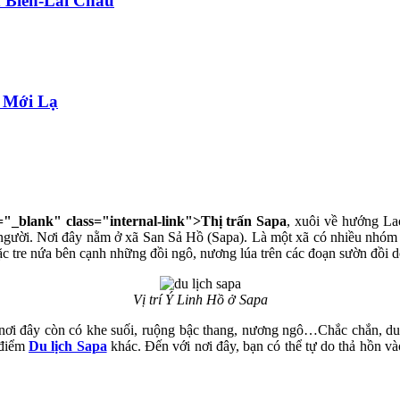
 Biên-Lai Châu
5 Mới Lạ
t="_blank" class="internal-link">Thị trấn Sapa
, xuôi về hướng L
người. Nơi đây nằm ở xã San Sả Hồ (Sapa). Là một xã có nhiều nhóm d
c tre nứa bên cạnh những đồi ngô, nương lúa trên các đoạn sườn đồi d
Vị trí Ý Linh Hồ ở Sapa
ơi đây còn có khe suối, ruộng bậc thang, nương ngô…Chắc chắn, du 
 điểm
Du lịch Sapa
khác. Đến với nơi đây, bạn có thể tự do thả hồn và