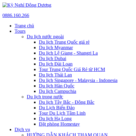
0886.160.266
Trang chủ
Tours
Du lịch nước ngoài
Du lịch Trung Quốc giá rẻ
Du lịch Myanmar
Du lịch Lệ Giang - Shangri La
Du lịch Dubai
Du lịch Đài Loan
Tour Trung Quốc Giá Rẻ từ HCM
Du lịch Thái Lan
Du lịch Singapore - Malaysia - Indonesia
Du lịch Hàn Quốc
Du lịch Campuchia
Du lịch trong nước
Du lịch Tây Bắc - Đông Bắc
Du Lịch Biển Đảo
Tour Du Lịch Tâm Linh
Du lịch Hạ Long
Đặt phòng Homestay
Dịch vụ
HƯỚNG DẪN KHÁCH THAM QUAN