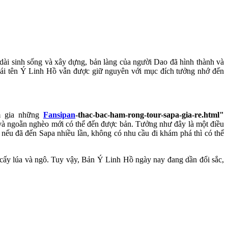
dài sinh sống và xây dựng, bản làng của người Dao đã hình thành và
 cái tên Ý Linh Hồ vẫn được giữ nguyên với mục đích tưởng nhớ đến
m gia những
Fansipan
-thac-bac-ham-rong-tour-sapa-gia-re.html"
và ngoằn nghèo mới có thể đến được bản. Tưởng như đây là một điều
nếu đã đến Sapa nhiều lần, không có nhu cầu đi khám phá thì có thể
cấy lúa và ngô. Tuy vậy, Bản Ý Linh Hồ ngày nay đang dần đổi sắc,