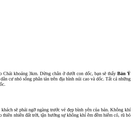
ao Chải khoảng 3km. Dừng chân ở dưới con dốc, bạn sẽ thấy
Bản Ý
ân cư nhỏ sống phân tán trên địa hình núi cao và dốc. Tất cả những
ốc.
khách sẽ phải ngỡ ngàng trước vẻ đẹp bình yên của bản. Không khí
o thiên nhiên đất trời, tận hưởng sự không khí êm đềm hiếm có, rũ bỏ