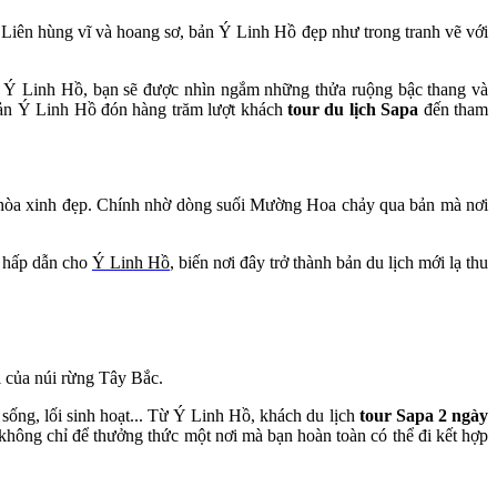
ên hùng vĩ và hoang sơ, bản Ý Linh Hồ đẹp như trong tranh vẽ với
i Ý Linh Hồ, bạn sẽ được nhìn ngắm những thửa ruộng bậc thang và
 bản Ý Linh Hồ đón hàng trăm lượt khách
tour du
lịch Sapa
đến tham
 hòa xinh đẹp. Chính nhờ dòng suối Mường Hoa chảy qua bản mà nơi
c hấp dẫn cho
Ý Linh Hồ
, biến nơi đây trở thành bản du lịch mới lạ thu
i của núi rừng Tây Bắc.
sống, lối sinh hoạt... Từ Ý Linh Hồ, khách du lịch
tour Sapa 2 ngày
 không chỉ để thưởng thức một nơi mà bạn hoàn toàn có thể đi kết hợp