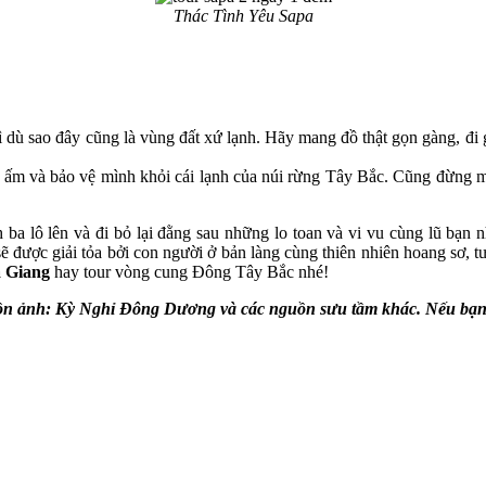
Thác Tình Yêu Sapa
dù sao đây cũng là vùng đất xứ lạnh. Hãy mang đồ thật gọn gàng, đi g
 ấm và bảo vệ mình khỏi cái lạnh của núi rừng Tây Bắc. Cũng đừng ma
 ba lô lên và đi bỏ lại đằng sau những lo toan và vi vu cùng lũ bạn 
ẽ được giải tỏa bởi con người ở bản làng cùng thiên nhiên hoang sơ, tư
à Giang
hay tour vòng cung Đông Tây Bắc nhé!
n ảnh: Kỳ Nghỉ Đông Dương và các nguồn sưu tầm khác. Nếu bạn là t