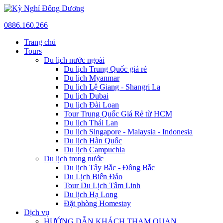
0886.160.266
Trang chủ
Tours
Du lịch nước ngoài
Du lịch Trung Quốc giá rẻ
Du lịch Myanmar
Du lịch Lệ Giang - Shangri La
Du lịch Dubai
Du lịch Đài Loan
Tour Trung Quốc Giá Rẻ từ HCM
Du lịch Thái Lan
Du lịch Singapore - Malaysia - Indonesia
Du lịch Hàn Quốc
Du lịch Campuchia
Du lịch trong nước
Du lịch Tây Bắc - Đông Bắc
Du Lịch Biển Đảo
Tour Du Lịch Tâm Linh
Du lịch Hạ Long
Đặt phòng Homestay
Dịch vụ
HƯỚNG DẪN KHÁCH THAM QUAN