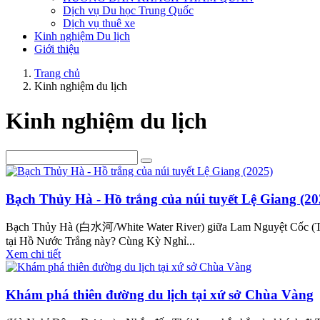
Dịch vụ Du học Trung Quốc
Dịch vụ thuê xe
Kinh nghiệm Du lịch
Giới thiệu
Trang chủ
Kinh nghiệm du lịch
Kinh nghiệm du lịch
Bạch Thủy Hà - Hồ trắng của núi tuyết Lệ Giang (20
Bạch Thủy Hà (白水河/White Water River) giữa Lam Nguyệt Cốc (Thun
tại Hồ Nước Trắng này? Cùng Kỳ Nghỉ...
Xem chi tiết
Khám phá thiên đường du lịch tại xứ sở Chùa Vàng