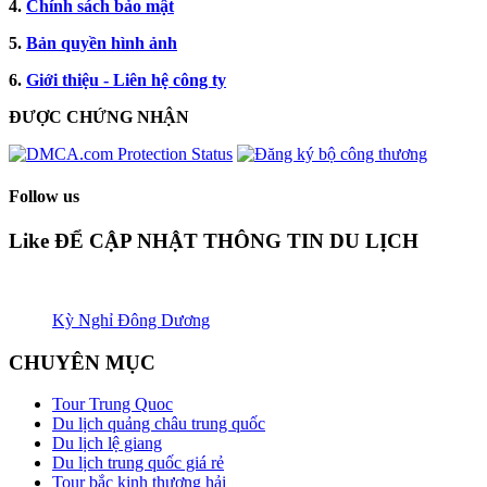
4.
Chính sách bảo mật
5.
Bản quyền hình ảnh
6.
Giới thiệu - Liên hệ công ty
ĐƯỢC CHỨNG NHẬN​
Follow us
Like ĐỂ CẬP NHẬT THÔNG TIN DU LỊCH
Kỳ Nghỉ Đông Dương
CHUYÊN MỤC
Tour Trung Quoc
Du lịch quảng châu trung quốc
Du lịch lệ giang
Du lịch trung quốc giá rẻ
Tour bắc kinh thương hải