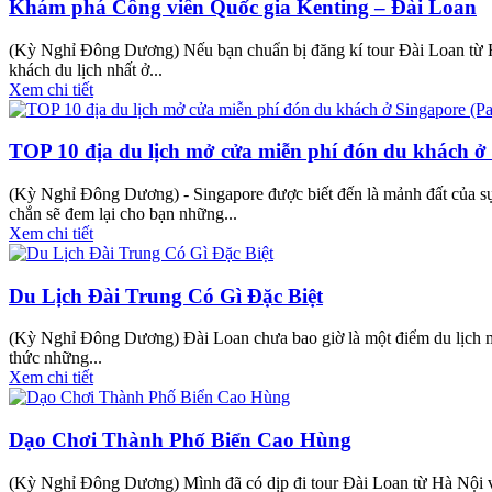
Khám phá Công viên Quốc gia Kenting – Đài Loan
(Kỳ Nghỉ Đông Dương) Nếu bạn chuẩn bị đăng kí tour Đài Loan từ Hà
khách du lịch nhất ở...
Xem chi tiết
TOP 10 địa du lịch mở cửa miễn phí đón du khách ở 
(Kỳ Nghỉ Đông Dương) - Singapore được biết đến là mảnh đất của sự 
chắn sẽ đem lại cho bạn những...
Xem chi tiết
Du Lịch Đài Trung Có Gì Đặc Biệt
(Kỳ Nghỉ Đông Dương) Đài Loan chưa bao giờ là một điểm du lịch mà
thức những...
Xem chi tiết
Dạo Chơi Thành Phố Biển Cao Hùng
(Kỳ Nghỉ Đông Dương) Mình đã có dịp đi tour Đài Loan từ Hà Nội và