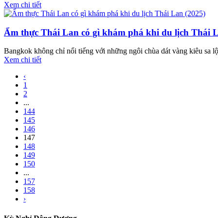
Xem chi tiết
Ẩm thực Thái Lan có gì khám phá khi du lịch Thái 
Bangkok không chỉ nổi tiếng với những ngôi chùa dát vàng kiêu sa 
Xem chi tiết
‹
1
2
...
144
145
146
147
148
149
150
...
157
158
›