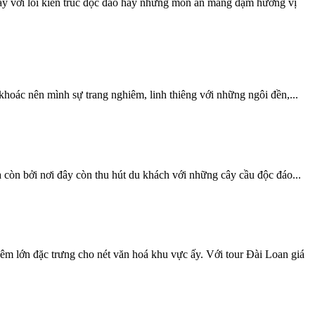
ẫy với lối kiến trúc độc đáo hay những món ăn mang đậm hương vị
oác nên mình sự trang nghiêm, linh thiêng với những ngôi đền,...
òn bởi nơi đây còn thu hút du khách với những cây cầu độc đáo...
m lớn đặc trưng cho nét văn hoá khu vực ấy. Với tour Đài Loan giá