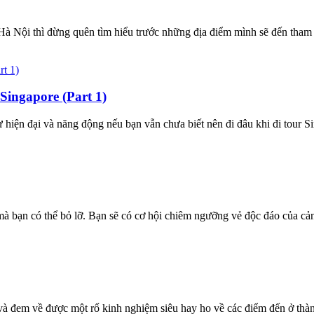
 Nội thì đừng quên tìm hiểu trước những địa điểm mình sẽ đến tham 
Singapore (Part 1)
hiện đại và năng động nếu bạn vẫn chưa biết nên đi đâu khi đi tour S
 bạn có thể bỏ lỡ. Bạn sẽ có cơ hội chiêm ngưỡng vẻ độc đáo của cản
 đem về được một rổ kinh nghiệm siêu hay ho về các điểm đến ở thàn