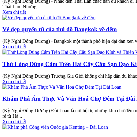
(Kỳ Nghỉ Đông Dương) - Nhắc đến Thái Lan chắc hẳn du khách đi Tou
Thái Lan. Nhưng...
Xem chi tiết
Vẻ đẹp quyến rũ của thủ đô Bangkok về đêm
(Kỳ Nghỉ Đông Dương) - Bangkok một thành phố hiện đại đan xen với 
Xem chi tiết
Thử Lòng Dũng Cảm Trên Hai Cây Cầu Sạn Đạo Kí
(Kỳ Nghỉ Đông Dương) Trương Gia Giới không chỉ hấp dẫn du khách b
Xem chi tiết
Khám Phá Ẩm Thực Và Văn Hoá Chợ Đêm Tại Đài
(Kỳ Nghỉ Đông Dương) Đài Loan là nơi hội tụ những khu chợ đêm nổi
rẻ từ Hà...
Xem chi tiết