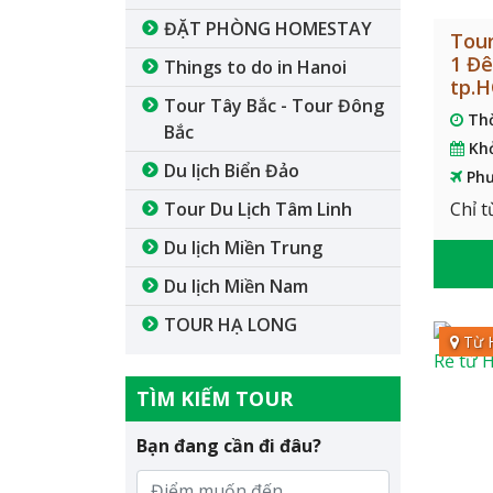
ĐẶT PHÒNG HOMESTAY
Tour
1 Đê
Things to do in Hanoi
tp.
Tour Tây Bắc - Tour Đông
Th
Bắc
Kh
Du lịch Biển Đảo
Phư
Tour Du Lịch Tâm Linh
Chỉ t
Du lịch Miền Trung
Du lịch Miền Nam
TOUR HẠ LONG
Từ 
TÌM KIẾM TOUR
Bạn đang cần đi đâu?