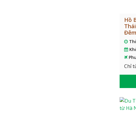
Hồ B
Thái
Đê
Th
Kh
Phư
Chỉ t