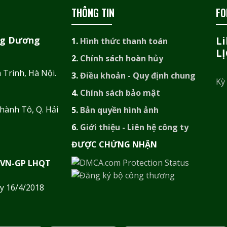
THÔNG TIN
FO
ng Dương
L
1.
Hình thức thanh toán
L
2.
Chính sách hoàn hủy
Trinh, Hà Nội.
3.
Điều khoản - Quy định chung
Kỳ
4.
Chính sách bảo mật
hành Tô, Q. Hải
5.
Bản quyền hình ảnh
6.
Giới thiệu - Liên hệ công ty
ĐƯỢC CHỨNG NHẬN​
GVN-GP LHQT
y 16/4/2018