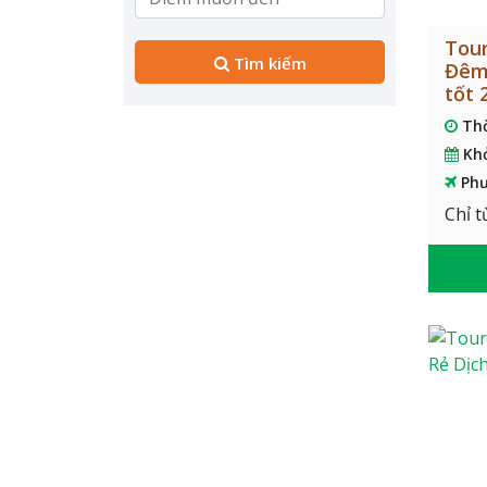
Tour
Tìm kiếm
Đêm 
tốt 
Th
Kh
Phư
Chỉ t