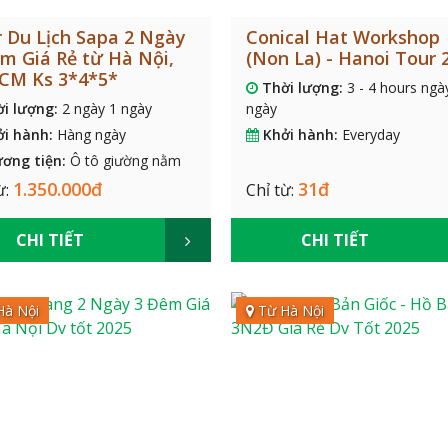
 Du Lịch Sapa 2 Ngày
Conical Hat Workshop
m Giá Rẻ từ Hà Nội,
(Non La) - Hanoi Tour 
HCM Ks 3*4*5*
Thời lượng:
3 - 4 hours ngà
ời lượng:
2 ngày 1 ngày
ngày
ởi hành:
Hàng ngày
Khởi hành:
Everyday
ơng tiện:
Ô tô giường nằm
1.350.000đ
31đ
ừ:
Chỉ từ:
CHI TIẾT
CHI TIẾT
Hà Nội
Từ Hà Nội