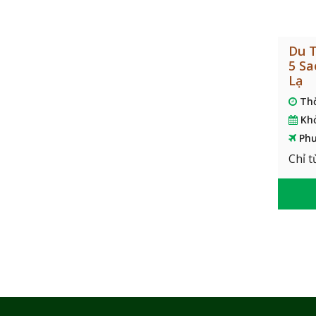
Du T
5 Sa
Lạ
Th
Kh
Phư
Chỉ t