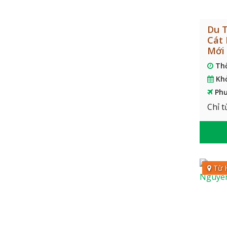
Du T
Cát 
Mới
Th
Kh
Phư
Chỉ t
Từ 