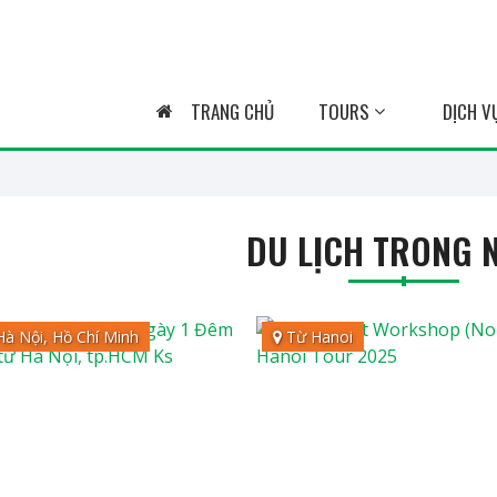
TRANG CHỦ
TOURS
DỊCH V
DU LỊCH TRONG 
à Nội, Hồ Chí Minh
Từ Hanoi