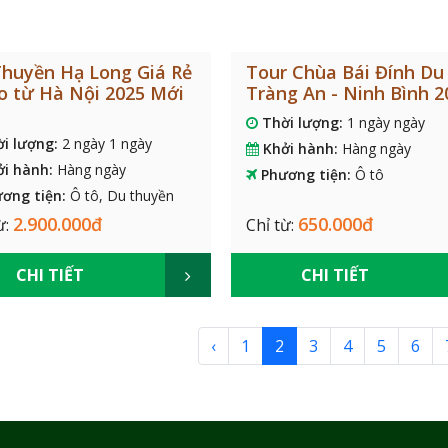
huyền Hạ Long Giá Rẻ
Tour Chùa Bái Đính Du 
o từ Hà Nội 2025 Mới
Tràng An - Ninh Bình 2
Thời lượng:
1 ngày ngày
ời lượng:
2 ngày 1 ngày
Khởi hành:
Hàng ngày
ởi hành:
Hàng ngày
Phương tiện:
Ô tô
ơng tiện:
Ô tô, Du thuyền
2.900.000đ
650.000đ
ừ:
Chỉ từ:
CHI TIẾT
CHI TIẾT
‹
1
2
3
4
5
6