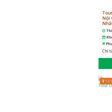
Tour
Nội 
Nhấ
Th
Kh
Phư
Chỉ t
Từ 