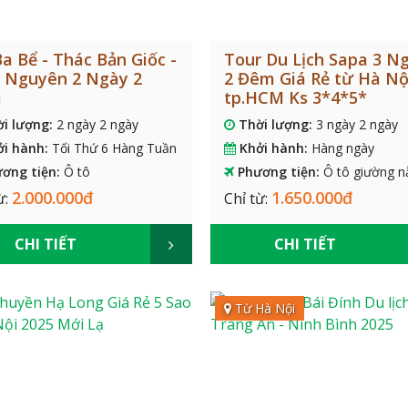
a Bể - Thác Bản Giốc -
Tour Du Lịch Sapa 3 N
 Nguyên 2 Ngày 2
2 Đêm Giá Rẻ từ Hà Nộ
m
tp.HCM Ks 3*4*5*
ời lượng:
2 ngày 2 ngày
Thời lượng:
3 ngày 2 ngày
ởi hành:
Tối Thứ 6 Hàng Tuần
Khởi hành:
Hàng ngày
ơng tiện:
Ô tô
Phương tiện:
Ô tô giường 
2.000.000đ
1.650.000đ
ừ:
Chỉ từ:
CHI TIẾT
CHI TIẾT
Từ Hà Nội