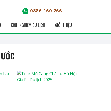
0886.160.266
Ụ
KINH NGHIỆM DU LỊCH
GIỚI THIỆU
NƯỚC