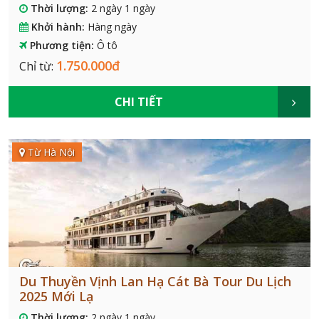
Thời lượng:
2 ngày 1 ngày
Khởi hành:
Hàng ngày
Phương tiện:
Ô tô
1.750.000đ
Chỉ từ:
CHI TIẾT
Từ Hà Nội
Du Thuyền Vịnh Lan Hạ Cát Bà Tour Du Lịch
2025 Mới Lạ
Thời lượng:
2 ngày 1 ngày