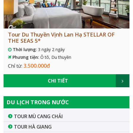
Tour Du Thuyền Vịnh Lan Hạ STELLAR OF
THE SEAS 5*
Thời lượng:
3 ngày 2 ngày
Phương tiện:
Ô tô, Du thuyền
3.500.000đ
Chỉ từ:
CHI TIẾT
DU LỊCH TRONG NƯỚC
TOUR MÙ CANG CHẢI
TOUR HÀ GIANG