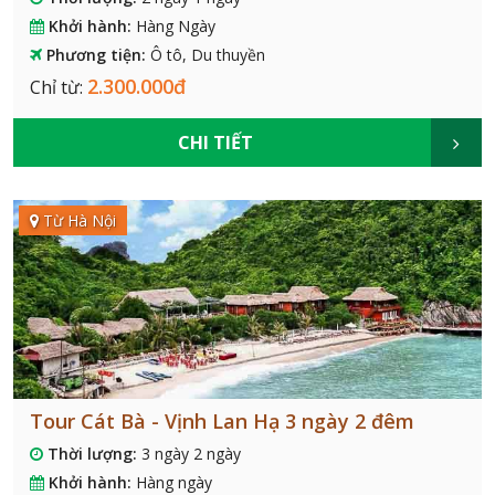
Khởi hành:
Hàng Ngày
Phương tiện:
Ô tô, Du thuyền
2.300.000đ
Chỉ từ:
CHI TIẾT
Từ Hà Nội
Tour Cát Bà - Vịnh Lan Hạ 3 ngày 2 đêm
Thời lượng:
3 ngày 2 ngày
Khởi hành:
Hàng ngày