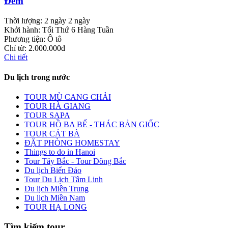
Đêm
Thời lượng:
2 ngày 2 ngày
Khởi hành:
Tối Thứ 6 Hàng Tuần
Phương tiện:
Ô tô
Chỉ từ:
2.000.000đ
Chi tiết
Du lịch trong nước
TOUR MÙ CANG CHẢI
TOUR HÀ GIANG
TOUR SAPA
TOUR HỒ BA BỂ - THÁC BẢN GIỐC
TOUR CÁT BÀ
ĐẶT PHÒNG HOMESTAY
Things to do in Hanoi
Tour Tây Bắc - Tour Đông Bắc
Du lịch Biển Đảo
Tour Du Lịch Tâm Linh
Du lịch Miền Trung
Du lịch Miền Nam
TOUR HẠ LONG
Tìm kiếm tour