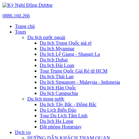
0886.160.266
Trang chủ
Tours
Du lịch nước ngoài
Du lịch Trung Quốc giá rẻ
Du lịch Myanmar
Du lịch Lệ Giang - Shangri La
Du lịch Dubai
Du lịch Đài Loan
Tour Trung Quốc Giá Rẻ từ HCM
Du lịch Thái Lan
Du lịch Singapore - Malaysia - Indonesia
Du lịch Hàn Quốc
Du lịch Campuchia
Du lịch trong nước
Du lịch Tây Bắc - Đông Bắc
Du Lịch Biển Đảo
Tour Du Lịch Tâm Linh
Du lịch Hạ Long
Đặt phòng Homestay
Dịch vụ
HƯỚNG DẪN KHÁCH THAM QUAN