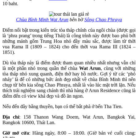
10 baht.
Chùa Bình Minh Wat Arun
bên bờ
Sông Chao Phraya
Điểm nổi bật trong kiến trúc tòa tháp chính của ngôi chùa (được gọi
là ‘phra prang’ trong tiếng Thái) là công trình này được bao phủ bởi
những mảnh gốm Trung Hoa nhỏ đầy màu sắc, được làm từ thời
vua Rama II (1809 – 1824) cho đến thời vua Rama III (1824 –
1851).
Dù tòa tháp này là điểm được tham quan nhiều nhất nhưng vẫn chỉ
là một phần nhỏ trong quần thể chùa
Wat Arun
, cùng với những
tòa tháp nhỏ xung quanh, điện thờ hay hồ nước. Gợi ý từ các ‘phó
nháy’ là để có những bức ảnh đẹp nhất về chùa Bình Minh thì nên
chụp từ bên kia sông Chao Phraya, nhất là vào lúc mặt trời lặn. Nếu
thích trải nghiệm sang chảnh thì nhà hàng ở Arun Residence cũng là
điểm đến có view khá đẹp và đồ ăn ngon.
Nếu đến đây bằng thuyền, bạn có thể bắt phà ở bến Tha Tien.
Địa chỉ
: 158 Thanon Wang Doem, Wat Arun, Bangkok Yai,
Bangkok 10600, Thái Lan.
Giờ mở cửa
: Hàng ngày, 8:00 – 18:00. (Giờ bán vé cuối cùng: