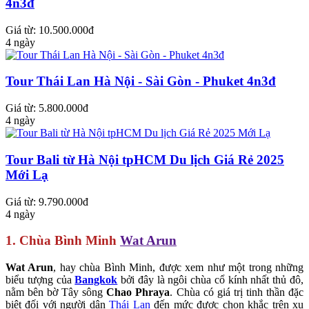
4n3đ
Giá từ: 10.500.000đ
4 ngày
Tour Thái Lan Hà Nội - Sài Gòn - Phuket 4n3đ
Giá từ: 5.800.000đ
4 ngày
Tour Bali từ Hà Nội tpHCM Du lịch Giá Rẻ 2025
Mới Lạ
Giá từ: 9.790.000đ
4 ngày
1. Chùa Bình Minh
Wat Arun
Wat Arun
,
hay chùa Bình Minh, được xem như một trong những
biểu tượng của
Bangkok
bởi đây là ngôi chùa cổ kính nhất
thủ đô,
nằm bên bờ Tây sông
Chao Phraya
. Chùa có giá trị tinh thần đặc
biệt đối với người dân
Thái Lan
đến mức được chọn khắc trên xu