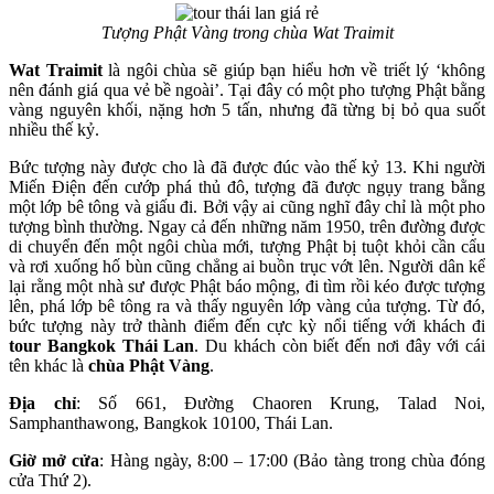
Tượng Phật Vàng trong chùa Wat Traimit
Wat Traimit
là ngôi chùa sẽ giúp bạn hiểu hơn về triết lý ‘không
nên đánh giá qua vẻ bề ngoài’. Tại đây có một pho tượng Phật bằng
vàng nguyên khối, nặng hơn 5 tấn, nhưng đã từng bị bỏ qua suốt
nhiều thế kỷ.
Bức tượng này được cho là đã được đúc vào thế kỷ 13. Khi người
Miến Điện đến cướp phá thủ đô, tượng đã được ngụy trang bằng
một lớp bê tông và giấu đi. Bởi vậy ai cũng nghĩ đây chỉ là một pho
tượng bình thường. Ngay cả đến những năm 1950, trên đường được
di chuyển đến một ngôi chùa mới, tượng Phật bị tuột khỏi cần cẩu
và rơi xuống hố bùn cũng chẳng ai buồn trục vớt lên. Người dân kể
lại rằng một nhà sư được Phật báo mộng, đi tìm rồi kéo được tượng
lên, phá lớp bê tông ra và thấy nguyên lớp vàng của tượng. Từ đó,
bức tượng này trở thành điểm đến cực kỳ nổi tiếng với khách đi
tour Bangkok Thái Lan
. Du khách còn biết đến nơi đây với cái
tên khác là
chùa Phật Vàng
.
Địa chỉ
: Số 661, Đường Chaoren Krung, Talad Noi,
Samphanthawong, Bangkok 10100, Thái Lan.
Giờ mở cửa
: Hàng ngày, 8:00 – 17:00 (Bảo tàng trong chùa đóng
cửa Thứ 2).