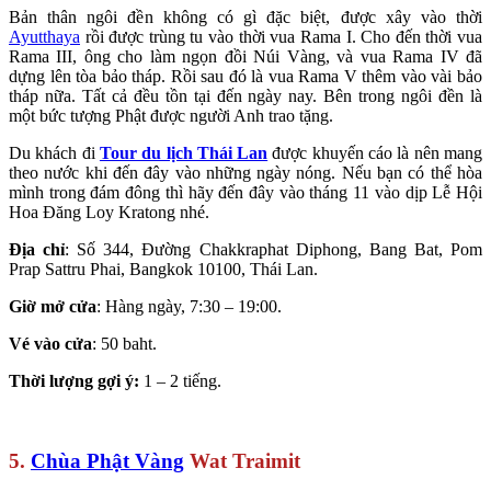
Bản thân ngôi đền không có gì đặc biệt, được xây vào thời
Ayutthaya
rồi được trùng tu vào thời vua Rama I. Cho đến thời vua
Rama III, ông cho làm ngọn đồi Núi Vàng, và vua Rama IV đã
dựng lên tòa bảo tháp. Rồi sau đó là vua Rama V thêm vào vài bảo
tháp nữa. Tất cả đều tồn tại đến ngày nay. Bên trong ngôi đền là
một bức tượng Phật được người Anh trao tặng.
Du khách đi
Tour du lịch Thái Lan
được khuyến cáo là nên mang
theo nước khi đến đây vào những ngày nóng. Nếu bạn có thể hòa
mình trong đám đông thì hãy đến đây vào tháng 11 vào dịp Lễ Hội
Hoa Đăng Loy Kratong nhé.
Địa chỉ
: Số 344, Đường Chakkraphat Diphong, Bang Bat, Pom
Prap Sattru Phai, Bangkok 10100, Thái Lan.
Giờ mở cửa
: Hàng ngày, 7:30 – 19:00.
Vé vào cửa
: 50 baht.
Thời lượng gợi ý:
1 – 2 tiếng.
5.
Chùa Phật Vàng
Wat Traimit