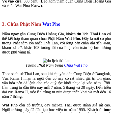
Vé vào cửa
: 500 baht. (Bao gồm tham quan Cung Điện Hoàng Gia
và chùa Wat Phra Kaew).
3. Chùa Phật Nằm
Wat Pho
Nằm ngay gần Cung Điện Hoàng Gia, khách
du lịch Thái Lan
có
thể kết hợp tham quan chùa Phật Nằm
Wat Pho
. Đây là nơi có pho
tượng Phật nằm lớn nhất Thái Lan, với lòng bàn chân dài đến 46m,
khảm xà cừ, khắc 108 tướng tốt của Phật còn toàn bộ bức tượng
được phủ vàng lá.
Tượng Phật Nằm trong
Chùa Wat Pho
Theo sách sử Thái Lan, sau khi chuyển đến Cung Điện ở Bangkok,
Vua Rama I nhận ra ngôi đền cổ này có rất nhiều giá trị tôn giáo,
văn hóa nên đã lệnh cho các quý tộc khôi phục lại vào năm 1788.
Lần trùng tu đầu tiên này mất 7 năm, 5 tháng và 28 ngày. Đến triều
đại vua Rama II, một lần trùng tu nữa được triển khai và mất đến 16
năm 7 tháng.
Wat Pho
còn có trường dạy mát-xa Thái được đánh giá rất cao.
Ngôi trường này đã đào tạo học viên từ năm 1955. Khách đi
tour