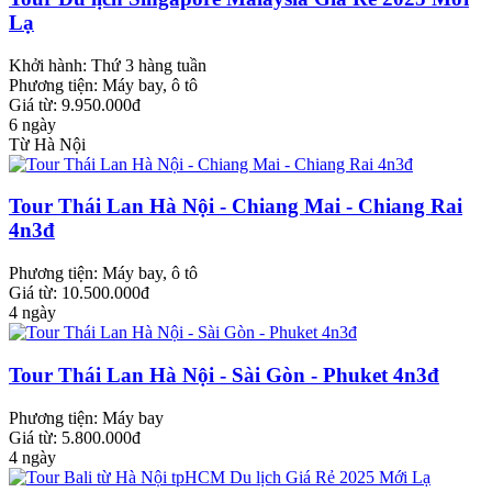
Lạ
Khởi hành:
Thứ 3 hàng tuần
Phương tiện:
Máy bay, ô tô
Giá từ: 9.950.000đ
6 ngày
Từ Hà Nội
Tour Thái Lan Hà Nội - Chiang Mai - Chiang Rai
4n3đ
Phương tiện:
Máy bay, ô tô
Giá từ: 10.500.000đ
4 ngày
Tour Thái Lan Hà Nội - Sài Gòn - Phuket 4n3đ
Phương tiện:
Máy bay
Giá từ: 5.800.000đ
4 ngày