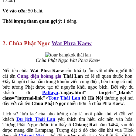
17:40)
Vé vào cửa
: 50 baht.
Thời lượng tham quan gợi ý
: 1 tiếng.
2. Chùa Phật Ngọc
Wat Phra Kaew
Chùa Phật Ngọc Wat Phra Kaew
Nếu tên chùa
Wat Phra Kaew
còn khá lạ lẫm với nhiều người thì
cái tên
Cung điện hoàng gia
Thái Lan
có lẽ sẽ quen thuộc hơn.
Đây là ngôi chùa nằm trong khuôn viên cung điện, bên trong có một
bức tượng Phật được tạc từ nguyên khối ngọc bích. Bởi vậy du
khách đi
Pattaya
-5-ngay.html" target="_blank"
class="internal-link">
Tour Thái Lan
từ Hà Nội
thường gọi nơi
đây với cái tên
Chùa Phật Ngọc
nhiều hơn là chùa Phra Kaew.
Lịch sử ‘lưu lạc’ của pho tượng này là một phần thú vị đối với
khách
Du lịch Thái Lan
yêu thích tìm hiểu các nền văn hóa.
Tượng Phật Ngọc được tìm thấy ở
Chiang Rai
năm 1464, sau đó
được mang đến Lampang. Tượng đặt ở đó cho đến khi vua Tilok
đem về
Chiang Mai
– thủ đô vương quốc Lan Na thời ấy, rồi lại