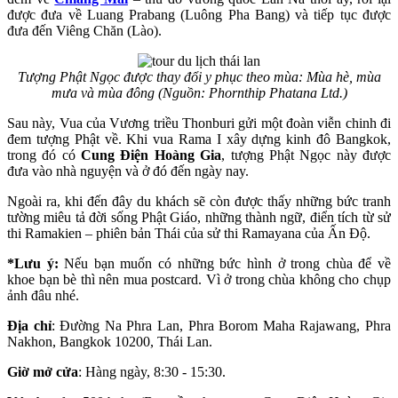
được đưa về Luang Prabang (Luông Pha Bang) và tiếp tục được
đưa đến Viêng Chăn (Lào).
Tượng Phật Ngọc được thay đổi y phục theo mùa: Mùa hè, mùa
mưa và mùa đông (Nguồn: Phornthip Phatana Ltd.)
Sau này, Vua của Vương triều Thonburi gửi một đoàn viễn chinh đi
đem tượng Phật về. Khi vua Rama I xây dựng kinh đô Bangkok,
trong đó có
Cung Điện Hoàng Gia
, tượng Phật Ngọc này được
đưa vào nhà nguyện và ở đó đến ngày nay.
Ngoài ra, khi đến đây du khách sẽ còn được thấy những bức tranh
tường miêu tả đời sống Phật Giáo, những thành ngữ, điển tích từ sử
thi Ramakien – phiên bản Thái của sử thi Ramayana của Ấn Độ.
*Lưu ý:
Nếu bạn muốn có những bức hình ở trong chùa để về
khoe bạn bè thì nên mua postcard. Vì ở trong chùa không cho chụp
ảnh đâu nhé.
Địa chỉ
: Đường Na Phra Lan, Phra Borom Maha Rajawang, Phra
Nakhon, Bangkok 10200, Thái Lan.
Giờ mở cửa
: Hàng ngày, 8:30 - 15:30.