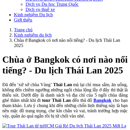
Dịch vụ Du học Trung Quốc
Dịch vụ thuê xe
Kinh nghiệm Du lịch
Giới thiệu
Trang chủ
Kinh nghiệm du lịch
Chùa ở Bangkok có nơi nào nổi tiếng? - Du lịch Thái Lan
2025
Chùa ở Bangkok có nơi nào nổi
tiếng? - Du lịch Thái Lan 2025
Đã đến ‘xứ sở chùa Vàng’
Thái Lan
mà lại chỉ mua sắm, ăn uống,
không đến chiêm ngưỡng những ngôi chùa lộng lẫy ở đây thì thật là
thiếu sót. Dưới đây là danh sách và địa chỉ của 5 ngôi chùa đáng
ghé thăm nhất khi đi
tour Thái Lan
đến thủ đô
Bangkok
cho bạn
tham khảo. Lưu ý chung khi đến những chốn linh thiêng này là bạn
nên mặc đồ trang trọng, che kín chân và vai, tránh trường hợp mặc
váy, quần áo quá ngắn rồi bị từ chối vào nhé.