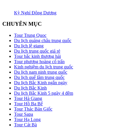
Kỳ Nghỉ Đông Dương
CHUYÊN MỤC
Tour Trung Quoc
Du lịch quảng châu trung quốc
Du lịch lệ giang
Du lịch trung quốc giá rẻ
Tour bắc kinh thương hải
Tour phương hoàng cổ trấn
Kinh nghiệm du lịch trung quốc
Du lịch nam ninh trung quốc
Du lịch quế lâm trung quốc
Du lịch Bắc Kinh ngắn ngày
Du lịch Bắc Kinh
Du lịch Bắc Kinh 5 ngày 4 đêm
Tour Hà Giang
Tour Hồ Ba Bể
Tour Thác Bản Giốc
Tour Sapa
Tour Hạ Long
Tour Cát Bà