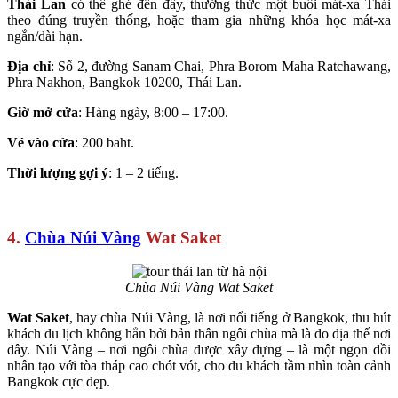
Thái Lan
có thể ghé đến đây, thưởng thức một buổi mát-xa Thái
theo đúng truyền thống, hoặc tham gia những khóa học mát-xa
ngắn/dài hạn.
Địa chỉ
: Số 2, đường Sanam Chai, Phra Borom Maha Ratchawang,
Phra Nakhon, Bangkok 10200, Thái Lan.
Giờ mở cửa
: Hàng ngày, 8:00 – 17:00.
Vé vào cửa
: 200 baht.
Thời lượng gợi ý
: 1 – 2 tiếng.
4.
Chùa Núi Vàng
Wat Saket
Chùa Núi Vàng Wat Saket
Wat Saket
, hay chùa Núi Vàng, là nơi nổi tiếng ở Bangkok, thu hút
khách du lịch không hẳn bởi bản thân ngôi chùa mà là do địa thế nơi
đây. Núi Vàng – nơi ngôi chùa được xây dựng – là một ngọn đồi
nhân tạo với tòa tháp cao chót vót, cho du khách tầm nhìn toàn cảnh
Bangkok cực đẹp.