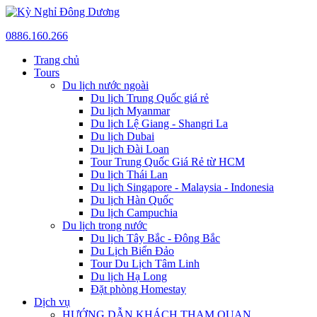
0886.160.266
Trang chủ
Tours
Du lịch nước ngoài
Du lịch Trung Quốc giá rẻ
Du lịch Myanmar
Du lịch Lệ Giang - Shangri La
Du lịch Dubai
Du lịch Đài Loan
Tour Trung Quốc Giá Rẻ từ HCM
Du lịch Thái Lan
Du lịch Singapore - Malaysia - Indonesia
Du lịch Hàn Quốc
Du lịch Campuchia
Du lịch trong nước
Du lịch Tây Bắc - Đông Bắc
Du Lịch Biển Đảo
Tour Du Lịch Tâm Linh
Du lịch Hạ Long
Đặt phòng Homestay
Dịch vụ
HƯỚNG DẪN KHÁCH THAM QUAN