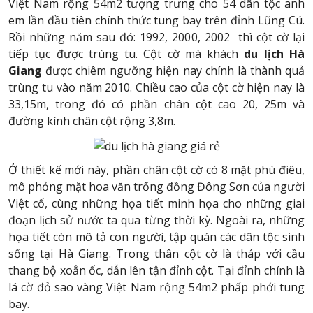
Việt Nam rộng 54m2 tượng trưng cho 54 dân tộc anh
em lần đầu tiên chính thức tung bay trên đỉnh Lũng Cú.
Rồi những năm sau đó: 1992, 2000, 2002 thì cột cờ lại
tiếp tục được trùng tu. Cột cờ mà khách
du lịch Hà
Giang
được chiêm ngưỡng hiện nay chính là thành quả
trùng tu vào năm 2010. Chiều cao của cột cờ hiện nay là
33,15m, trong đó có phần chân cột cao 20, 25m và
đường kính chân cột rộng 3,8m.
Ở thiết kế mới này, phần chân cột cờ có 8 mặt phù điêu,
mô phỏng mặt hoa văn trống đồng Đông Sơn của người
Việt cổ, cùng những họa tiết minh họa cho những giai
đoạn lịch sử nước ta qua từng thời kỳ. Ngoài ra, những
họa tiết còn mô tả con người, tập quán các dân tộc sinh
sống tại Hà Giang. Trong thân cột cờ là tháp với cầu
thang bộ xoắn ốc, dẫn lên tận đỉnh cột. Tại đỉnh chính là
lá cờ đỏ sao vàng Việt Nam rộng 54m2 phấp phới tung
bay.