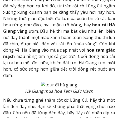
đá này đẹp hơn cả. Khi đó, từ trên cột cờ Lũng Cú ngắm
xuống xung quanh bạn sẽ càng thấy yêu nơi này hơn.
Những thời gian đặc biệt đó là: mùa xuân thì có các loài
hoa rừng như đào, mai, mận trổ bông, hay
hoa cải Hà
Giang
vàng ươm. Đầu hè thì mạ bắt đầu nhú lên, biến
nơi đây thành một màu xanh hoàn toàn. Sang thu thì lúa
đã chín, được biết đến với cái tên “mùa vàng”. Còn khi
đông về, Hà Giang vào mùa đẹp nhất với
hoa tam giác
mạch
màu hồng tím rực cả góc trời. Cuối đông hoa cải
lại ra hoa một đợt nữa, khiến đất trời Hà Giang tươi mới
hơn, có sức sống hơn giữa tiết trời đông rét buốt ảm
đạm.
Hà Giang mùa hoa Tam Giác Mạch
Nếu chưa từng ghé thăm cột cờ Lũng Cú, hãy thử một
lần đến đây nhé. Bạn sẽ không phải thất vọng chút nào
đâu. Còn nếu đã từng đến đây, hãy “lấy cớ” nhân dịp ra