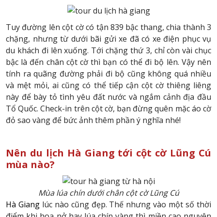
Tuy đường lên cột cờ có tận 839 bậc thang, chia thành 3
chặng, nhưng từ dưới bãi gửi xe đã có xe điện phục vụ
du khách đi lên xuống. Tới chặng thứ 3, chỉ còn vài chục
bậc là đến chân cột cờ thì bạn có thể đi bộ lên. Vậy nên
tính ra quãng đường phải đi bộ cũng không quá nhiều
và mệt mỏi, ai cũng có thể tiếp cận cột cờ thiêng liêng
này để bày tỏ tình yêu đất nước và ngắm cảnh địa đầu
Tổ Quốc. Check-in trên cột cờ, bạn đừng quên mặc áo cờ
đỏ sao vàng để bức ảnh thêm phần ý nghĩa nhé!
Nên du lịch Hà Giang tới cột cờ Lũng Cú
mùa nào?
Mùa lúa chín dưới chân cột cờ Lũng Cú
Hà Giang
lúc nào cũng đẹp. Thế nhưng vào một số thời
điểm khi hoa nở hay lúa chín vàng thì miền cao nguyên