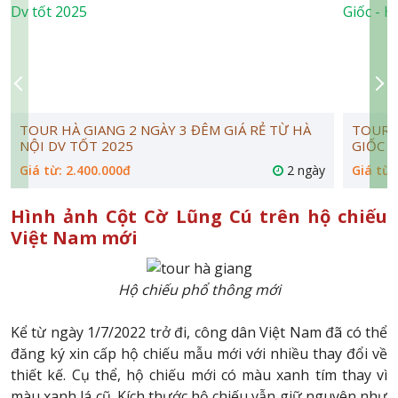
TOUR HÀ GIANG 2 NGÀY 3 ĐÊM GIÁ RẺ TỪ HÀ
TOUR Đ
NỘI DV TỐT 2025
GIỐC -
Giá từ: 2.400.000đ
2 ngày
Giá từ:
Hình ảnh Cột Cờ Lũng Cú trên hộ chiếu
Việt Nam mới
Hộ chiếu phổ thông mới
Kể từ ngày 1/7/2022 trở đi, công dân Việt Nam đã có thể
đăng ký xin cấp hộ chiếu mẫu mới với nhiều thay đổi về
thiết kế. Cụ thể, hộ chiếu mới có màu xanh tím thay vì
màu xanh lá cũ. Kích thước hộ chiếu vẫn giữ nguyên như