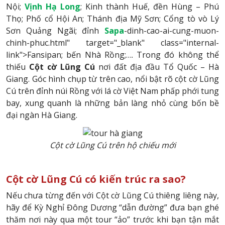
Nội;
Vịnh
Hạ Long
; Kinh thành Huế, đền Hùng – Phú
Thọ; Phố cổ Hội An; Thánh địa Mỹ Sơn; Cổng tò vò Lý
Sơn Quảng Ngãi; đỉnh
Sapa
-dinh-cao-ai-cung-muon-
chinh-phuc.html" target="_blank" class="internal-
link">Fansipan; bến Nhà Rồng;…. Trong đó không thể
thiếu
Cột cờ Lũng Cú
nơi đất địa đầu Tổ Quốc – Hà
Giang. Góc hình chụp từ trên cao, nổi bật rõ cột cờ Lũng
Cú trên đỉnh núi Rồng với lá cờ Việt Nam phấp phới tung
bay, xung quanh là những bản làng nhỏ cùng bốn bề
đại ngàn Hà Giang.
Cột cờ Lũng Cú trên hộ chiếu mới
Cột cờ Lũng Cú có kiến trúc ra sao?
Nếu chưa từng đến với Cột cờ Lũng Cú thiêng liêng này,
hãy để Kỳ Nghỉ Đông Dương “dẫn đường” đưa bạn ghé
thăm nơi này qua một tour “ảo” trước khi bạn tận mắt