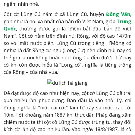
ngắm nhìn nhé.
Cột cờ Lũng Cú nằm ở xã Lũng Cú, huyện
Đồng Văn
,
gần như là nơi xa nhất của bản đồ Việt Nam, giáp
Trung
Quốc
, thường được gọi là “điểm bắt đầu bản đồ Việt
Nam”. Cột cờ nằm trên đỉnh núi Rồng, với độ cao 1470m
so với mặt nước biển. Lũng Cú trong tiếng H’Mông có
nghĩa là đất Rồng cư ngụ (Long Cư) nên đỉnh núi này có
thể gọi là núi Rồng hoặc núi Lũng Cú đều được. Từ này
có khi còn được hiểu là “Long cổ”, nghĩa là tiếng trống
của Rồng – của nhà vua.
Để đạt được độ cao như hiện nay, cột cờ Lũng Cú đã trải
qua nhiều lần phục dựng. Ban đầu là vào thời Lý, chỉ
đúng nghĩa là “một cái cột” làm từ cây sa mộc, cao tới
10m. Tới khoảng năm 1887 khi thực dân Pháp đang xâm
chiếm nước ta thì cột cờ Lũng Cú được trùng tu, thay đổi
kích cỡ lẫn độ cao nhiều lần. Vào ngày 18/8/1987, lá cờ