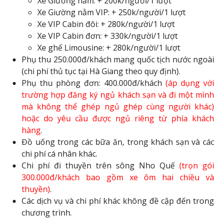
Xe Giường nằm: + 200k/người/1 lượt
Xe Giường nằm VIP: + 250k/người/1 lượt
Xe VIP Cabin đôi: + 280k/người/1 lượt
Xe VIP Cabin đơn: + 330k/người/1 lượt
Xe ghế Limousine: + 280k/người/1 lượt
Phụ thu 250.000đ/khách mang quốc tịch nước ngoài
(chi phí thủ tục tại Hà Giang theo quy định).
Phụ thu phòng đơn: 400.000đ/khách
(áp dụng với
trường hợp đăng ký ngủ khách sạn và đi một mình
mà không thể ghép ngủ ghép cùng người khác)
hoặc do yêu cầu được ngủ riêng từ phía khách
hàng
.
Đồ uống trong các bữa ăn, trong khách sạn và các
chi phí cá nhân khác.
Chi phí đi thuyền trên sông Nho Quế
(trọn gói
300.000đ/khách bao gồm xe ôm hai chiều và
thuyền)
.
Các dịch vụ và chi phí khác không đề cập đến trong
chương trình.