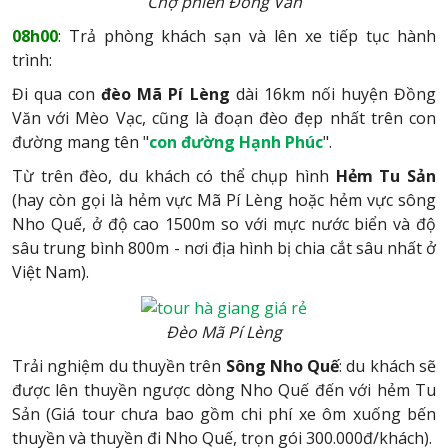
Chợ phiên Đồng Văn
08h00
: Trả phòng khách sạn và lên xe tiếp tục hành
trình:
Đi qua con
đèo Mã Pí Lèng
dài 16km nối huyện Đồng
Văn với Mèo Vạc, cũng là đoạn đèo đẹp nhất trên con
đường mang tên "
con đường Hạnh Phúc
".
Từ trên đèo, du khách có thể chụp hình
Hẻm Tu Sản
(hay còn gọi là hẻm vực Mã Pí Lèng hoặc hẻm vực sông
Nho Quế, ở độ cao 1500m so với mực nước biển và độ
sâu trung bình 800m - nơi địa hình bị chia cắt sâu nhất ở
Việt Nam).
Đèo Mã Pí Lèng
Trải nghiệm du thuyền trên
Sông Nho Quế
: du khách sẽ
được lên thuyền ngược dòng Nho Quế đến với hẻm Tu
Sản (Giá tour chưa bao gồm chi phí xe ôm xuống bến
thuyền và thuyền đi Nho Quế, trọn gói 300.000đ/khách).