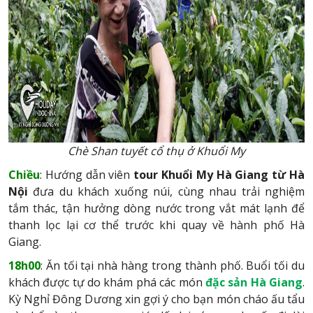
Chè Shan tuyết cổ thụ ở Khuổi My
Chiều
: Hướng dẫn viên
tour Khuổi My Hà Giang từ Hà
Nội
đưa du khách xuống núi, cùng nhau trải nghiệm
tắm thác, tận hưởng dòng nước trong vắt mát lạnh để
thanh lọc lại cơ thể trước khi quay về hành phố Hà
Giang.
18h00
: Ăn tối tại nhà hàng trong thành phố. Buổi tối du
khách được tự do khám phá các món
đặc sản Hà Giang
.
Kỳ Nghỉ Đông Dương xin gợi ý cho bạn món cháo ấu tẩu