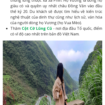
thung lũng thuộc xã Sà Phìn. Họ Vương là dòng họ
giàu có và quyền uy nhất châu Đồng Văn vào đầu
thế kỷ 20. Du khách sẽ được tìm hiểu về kiến trúc
nghệ thuật của dinh thự cũng như lịch sử, văn hóa
của người dòng họ Vương (họ Vua Mèo).
Thăm
Cột Cờ Lũng Cũ
- nơi địa đầu Tổ quốc, điểm
có vĩ độ cao nhất trên bản đồ Việt Nam.