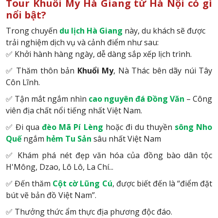
Tour Khuổi My Hà Giang từ Hà Nội có gì
nổi bật?
Trong chuyến
du lịch Hà Giang
này, du khách sẽ được
trải nghiệm dịch vụ và cảnh điểm như sau:
✅ Khởi hành hàng ngày, dễ dàng sắp xếp lịch trình.
✅ Thăm thôn bản
Khuổi My
, Nà Thác bên dãy núi Tây
Côn Lĩnh.
✅ Tận mắt ngắm nhìn
cao nguyên đá Đồng Văn
– Công
viên địa chất nổi tiếng nhất Việt Nam.
✅ Đi qua
đèo Mã Pí Lèng
hoặc đi du thuyền
sông Nho
Quế
ngắm
hẻm Tu Sản
sâu nhất Việt Nam
✅ Khám phá nét đẹp văn hóa của đồng bào dân tộc
H'Mông, Dzao, Lô Lô, La Chí...
✅ Đến thăm
Cột cờ Lũng Cú
, được biết đến là “điểm đặt
bút vẽ bản đồ Việt Nam”.
✅ Thưởng thức ẩm thực địa phương độc đáo.