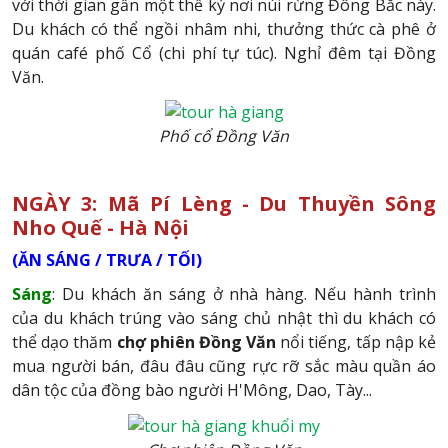
với thời gian gần một thế kỷ nơi núi rừng Đông Bắc này.
Du khách có thể ngồi nhâm nhi, thưởng thức cà phê ở
quán café phố Cổ (chi phí tự túc). Nghỉ đêm tại Đồng
Văn.
Phố cổ Đồng Văn
NGÀY 3: Mã Pí Lèng - Du Thuyền Sông
Nho Quế - Hà Nội
(ĂN SÁNG / TRƯA / TỐI)
Sáng
: Du khách ăn sáng ở nhà hàng. Nếu hành trình
của du khách trúng vào sáng chủ nhật thì du khách có
thể dạo thăm
chợ phiên Đồng Văn
nổi tiếng, tấp nập kẻ
mua người bán, đâu đâu cũng rực rỡ sắc màu quần áo
dân tộc của đồng bào người H'Mông, Dao, Tày...