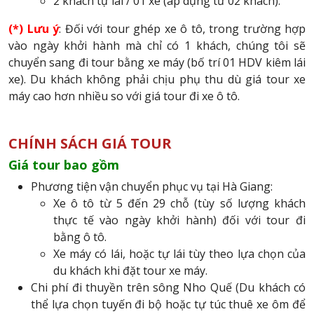
2 khách tự lái / 01 xe (áp dụng từ 02 khách).
(*) Lưu ý
: Đối với tour ghép xe ô tô, trong trường hợp
vào ngày khởi hành mà chỉ có 1 khách, chúng tôi sẽ
chuyển sang đi tour bằng xe máy (bố trí 01 HDV kiêm lái
xe). Du khách không phải chịu phụ thu dù giá tour xe
máy cao hơn nhiều so với giá tour đi xe ô tô.
CHÍNH SÁCH GIÁ TOUR
Giá tour bao gồm
Phương tiện vận chuyển phục vụ tại Hà Giang:
Xe ô tô từ 5 đến 29 chỗ (tùy số lượng khách
thực tế vào ngày khởi hành) đối với tour đi
bằng ô tô.
Xe máy có lái, hoặc tự lái tùy theo lựa chọn của
du khách khi đặt tour xe máy.
Chi phí đi thuyền trên sông Nho Quế (Du khách có
thể lựa chọn tuyến đi bộ hoặc tự túc thuê xe ôm để