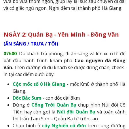
vừa bổ vừa thơm ngon, giúp lấy lại sức sau chuyến đi dài
và có giấc ngủ ngon. Nghỉ đêm tại thành phố Hà Giang.
NGÀY 2: Quản Bạ - Yên Minh - Đồng Văn
(ĂN SÁNG / TRƯA / TỐI)
07h00
: Du khách trả phòng, đi ăn sáng và lên xe ô tô để
bắt đầu hành trình khám phá
Cao nguyên đá Đồng
Văn
. Trên đường đi du khách sẽ được dừng chân, check-
in tại các điểm dưới đây:
Cột mốc số 0 Hà Giang
- mốc Km0 ở thành phố Hà
Giang.
Dốc Bắc Sum
- con dốc dài 8km.
Đứng ở
Cổng Trời Quản Bạ
chụp hình Núi đôi Cô
Tiên hay còn gọi là
Núi đôi Quản Bạ
và toàn cảnh
thị trấn Tam Sơn – Quản Bạ từ trên cao.
Chụp hình ở
cây Nghiến cô đơn
trên cung đường