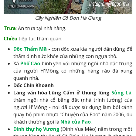
Cây Nghiến Cô Đơn Hà Giang
Trưa
: Ăn trưa tại nhà hàng.
Chiều
tiếp tục thăm quan:
Dốc Thẩm Mã
-
con dốc xưa kia người dân dùng để
thẩm định sức khỏe của những con ngựa thồ.
Xã
Phố Cáo
bình yên với những ngôi nhà đặc trưng
của người H'Mông có những hàng rào đá xung
quanh nhà.
Dốc Chín Khoanh
.
Làng văn hóa Lũng Cẩm ở thung lũng
Sủng Là
:
thăm ngôi nhà cổ bằng đất (nhà trình tường) của
người H'Mông - nơi đã được sử dụng làm bối cảnh
quay bộ phim nhựa "Chuyện của Pao" năm 2006, du
khách thường gọi là
Nhà của Pao
.
Dinh thự họ Vương
(Dinh Vua Mèo) nằm trong một