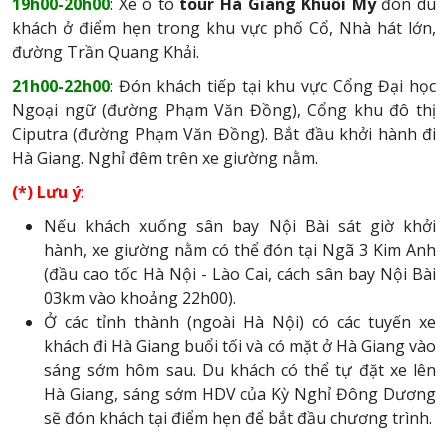
19h00-20h00
: Xe ô tô
tour Hà Giang Khuổi My
đón du
khách ở điểm hẹn trong khu vực phố Cổ, Nhà hát lớn,
đường Trần Quang Khải.
21h00-22h00
: Đón khách tiếp tại khu vực Cổng Đại học
Ngoại ngữ (đường Phạm Văn Đồng), Cổng khu đô thị
Ciputra (đường Phạm Văn Đồng). Bắt đầu khởi hành đi
Hà Giang. Nghỉ đêm trên xe giường nằm.
(*) Lưu ý
:
Nếu khách xuống sân bay Nội Bài sát giờ khởi
hành, xe giường nằm có thể đón tại Ngã 3 Kim Anh
(đầu cao tốc Hà Nội - Lào Cai, cách sân bay Nội Bài
03km vào khoảng 22h00).
Ở các tỉnh thành (ngoài Hà Nội) có các tuyến xe
khách đi Hà Giang buổi tối và có mặt ở Hà Giang vào
sáng sớm hôm sau. Du khách có thể tự đặt xe lên
Hà Giang, sáng sớm HDV của Kỳ Nghỉ Đông Dương
sẽ đón khách tại điểm hẹn để bắt đầu chương trình.