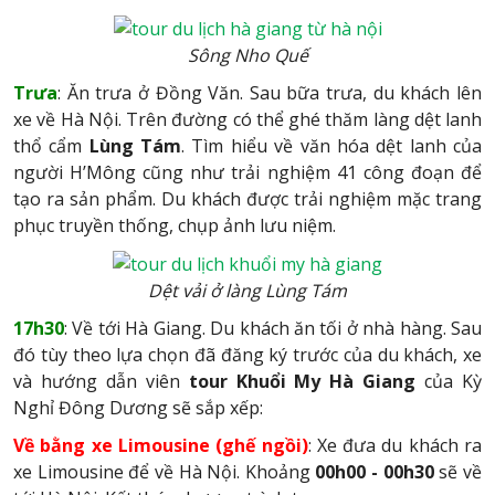
Sông Nho Quế
Trưa
: Ăn trưa ở Đồng Văn. Sau bữa trưa, du khách lên
xe về Hà Nội. Trên đường có thể ghé thăm làng dệt lanh
thổ cẩm
Lùng Tám
. Tìm hiểu về văn hóa dệt lanh của
người H’Mông cũng như trải nghiệm 41 công đoạn để
tạo ra sản phẩm. Du khách được trải nghiệm mặc trang
phục truyền thống, chụp ảnh lưu niệm.
Dệt vải ở làng Lùng Tám
17h30
: Về tới Hà Giang. Du khách ăn tối ở nhà hàng. Sau
đó tùy theo lựa chọn đã đăng ký trước của du khách, xe
và hướng dẫn viên
tour Khuổi My Hà Giang
của Kỳ
Nghỉ Đông Dương sẽ sắp xếp:
Về bằng xe Limousine (ghế ngồi)
: Xe đưa du khách ra
xe Limousine để về Hà Nội. Khoảng
00h00 - 00h30
sẽ về