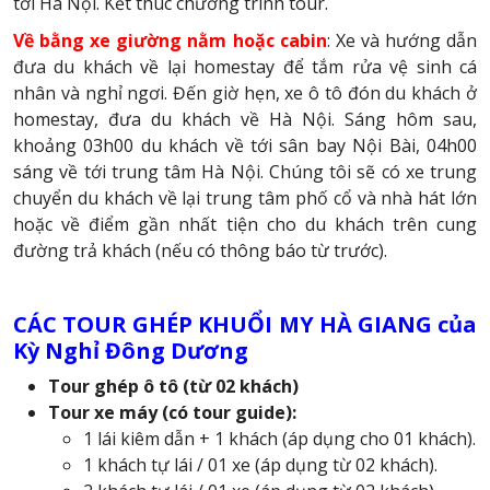
tới Hà Nội. Kết thúc chương trình tour.
Về bằng xe giường nằm hoặc cabin
: Xe và hướng dẫn
đưa du khách về lại homestay để tắm rửa vệ sinh cá
nhân và nghỉ ngơi. Đến giờ hẹn, xe ô tô đón du khách ở
homestay, đưa du khách về Hà Nội. Sáng hôm sau,
khoảng 03h00 du khách về tới sân bay Nội Bài, 04h00
sáng về tới trung tâm Hà Nội. Chúng tôi sẽ có xe trung
chuyển du khách về lại trung tâm phố cổ và nhà hát lớn
hoặc về điểm gần nhất tiện cho du khách trên cung
đường trả khách (nếu có thông báo từ trước).
CÁC TOUR GHÉP KHUỔI MY HÀ GIANG của
Kỳ Nghỉ Đông Dương
Tour ghép ô tô (từ 02 khách)
Tour xe máy (có tour guide):
1 lái kiêm dẫn + 1 khách (áp dụng cho 01 khách).
1 khách tự lái / 01 xe (áp dụng từ 02 khách).