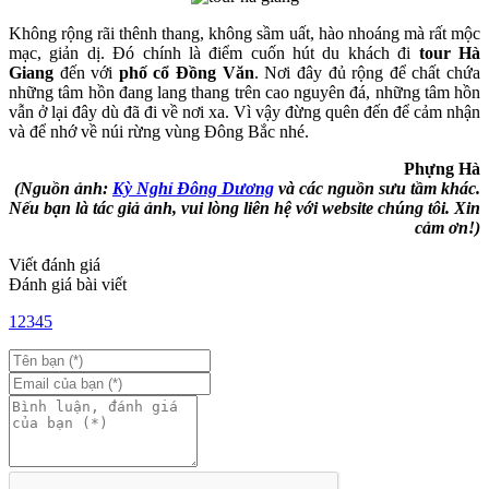
Không rộng rãi thênh thang, không sầm uất, hào nhoáng mà rất mộc
mạc, giản dị. Đó chính là điểm cuốn hút du khách đi
tour Hà
Giang
đến với
phố cổ Đồng Văn
. Nơi đây đủ rộng để chất chứa
những tâm hồn đang lang thang trên cao nguyên đá, những tâm hồn
vẫn ở lại đây dù đã đi về nơi xa. Vì vậy đừng quên đến để cảm nhận
và để nhớ về núi rừng vùng Đông Bắc nhé.
Ph
ựng Hà
(Nguồn ảnh:
Kỳ Nghỉ Đông Dương
và các nguồn sưu tầm khác.
Nếu bạn là tác giả ảnh, vui lòng liên hệ với website chúng tôi. Xin
cảm ơn!)
Viết đánh giá
Đánh giá bài viết
1
2
3
4
5