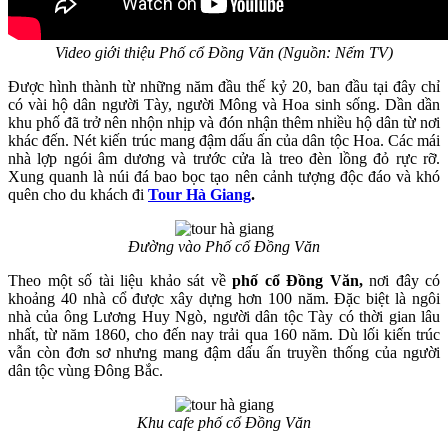
Video giới thiệu Phố cổ Đồng Văn (Nguồn: Nếm TV)
Được hình thành từ những năm đầu thế kỷ 20, ban đầu tại đây chỉ
có vài hộ dân người Tày, người Mông và Hoa sinh sống. Dần dần
khu phố đã trở nên nhộn nhịp và đón nhận thêm nhiều hộ dân từ nơi
khác đến. Nét kiến trúc mang đậm dấu ấn của dân tộc Hoa. Các mái
nhà lợp ngói âm dương và trước cửa là treo đèn lồng đỏ rực rỡ.
Xung quanh là núi đá bao bọc tạo nên cảnh tượng độc đáo và khó
quên cho du khách đi
Tour Hà Giang
.
Đường vào Phố cổ Đồng Văn
Theo một số tài liệu khảo sát về
phố cổ Đồng Văn,
nơi đây có
khoảng 40 nhà cổ được xây dựng hơn 100 năm. Đặc biệt là ngôi
nhà của ông Lương Huy Ngò, người dân tộc Tày có thời gian lâu
nhất, từ năm 1860, cho đến nay trải qua 160 năm. Dù lối kiến trúc
vẫn còn đơn sơ nhưng mang đậm dấu ấn truyền thống của người
dân tộc vùng Đông Bắc.
Khu cafe phố cổ Đồng Văn