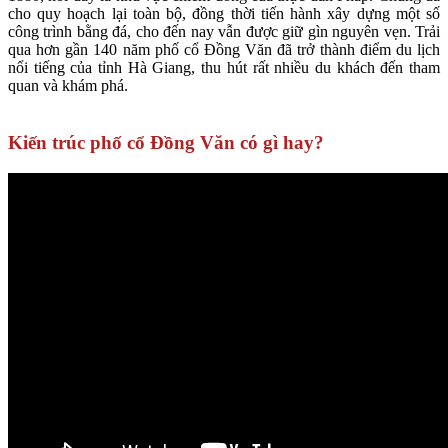
cho quy hoạch lại toàn bộ, đồng thời tiến hành xây dựng một số
công trình bằng đá, cho đến nay vẫn được giữ gìn nguyên vẹn. Trải
qua hơn gần 140 năm phố cổ Đồng Văn đã trở thành điểm du lịch
nổi tiếng của tỉnh Hà Giang, thu hút rất nhiều du khách đến tham
quan và khám phá.
Kiến trúc phố cổ Đồng Văn có gì hay?