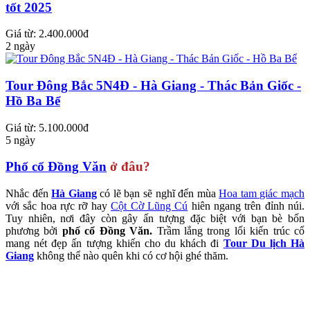
tốt 2025
Giá từ: 2.400.000đ
2 ngày
Tour Đông Bắc 5N4Đ - Hà Giang - Thác Bản Giốc -
Hồ Ba Bể
Giá từ: 5.100.000đ
5 ngày
Phố cổ
Đồng Văn
ở đâu?
Nhắc đến
Hà Giang
có lẽ bạn sẽ nghĩ đến mùa
Hoa tam giác mạch
với sắc hoa rực rỡ hay
Cột Cờ Lũng Cú
hiên ngang trên đỉnh núi.
Tuy nhiên, nơi đây còn gây ấn tượng đặc biệt với bạn bè bốn
phương bởi
phố cổ Đồng Văn.
Trầm lắng trong lối kiến trúc cổ
mang nét đẹp ấn tượng khiến cho du khách đi
Tour
Du lịch Hà
Giang
không thể nào quên khi có cơ hội ghé thăm.