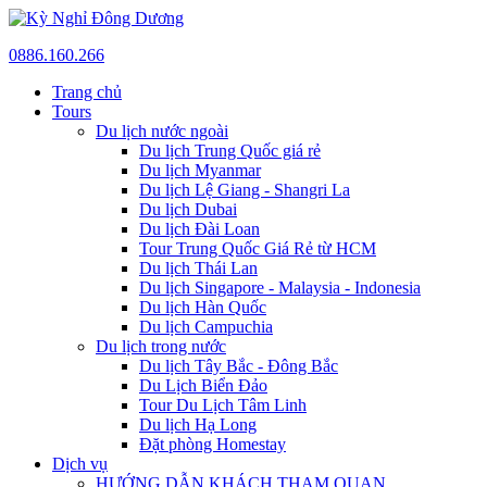
0886.160.266
Trang chủ
Tours
Du lịch nước ngoài
Du lịch Trung Quốc giá rẻ
Du lịch Myanmar
Du lịch Lệ Giang - Shangri La
Du lịch Dubai
Du lịch Đài Loan
Tour Trung Quốc Giá Rẻ từ HCM
Du lịch Thái Lan
Du lịch Singapore - Malaysia - Indonesia
Du lịch Hàn Quốc
Du lịch Campuchia
Du lịch trong nước
Du lịch Tây Bắc - Đông Bắc
Du Lịch Biển Đảo
Tour Du Lịch Tâm Linh
Du lịch Hạ Long
Đặt phòng Homestay
Dịch vụ
HƯỚNG DẪN KHÁCH THAM QUAN