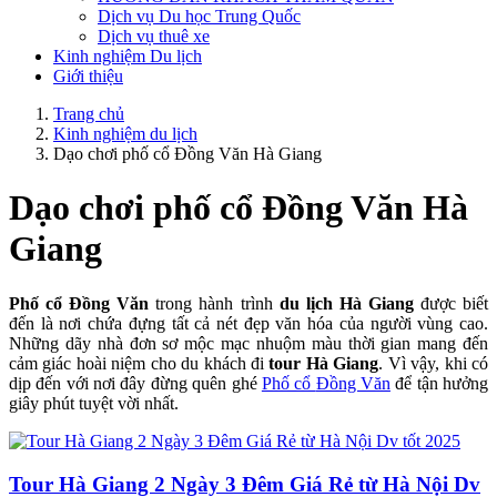
Dịch vụ Du học Trung Quốc
Dịch vụ thuê xe
Kinh nghiệm Du lịch
Giới thiệu
Trang chủ
Kinh nghiệm du lịch
Dạo chơi phố cổ Đồng Văn Hà Giang
Dạo chơi phố cổ Đồng Văn Hà
Giang
Phố cổ Đồng
Văn
trong hành trình
du l
ịch
Hà Giang
được biết
đến là nơi chứa đựng tất cả nét đẹp văn hóa của người vùng cao.
Những dãy nhà đơn sơ mộc mạc nhuộm màu thời gian mang đến
cảm giác hoài niệm cho du khách đi
tour Hà Giang
. Vì vậy, khi có
dịp đến với nơi đây đừng quên ghé
Phố cổ
Đồng Văn
để tận hưởng
giây phút tuyệt vời nhất.
Tour Hà Giang 2 Ngày 3 Đêm Giá Rẻ từ Hà Nội Dv