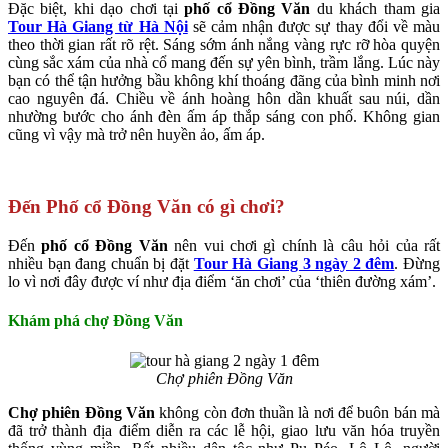
Đặc biệt, khi dạo chơi tại
phố cổ Đồng Văn
du khách tham gia
Tour Hà Giang từ Hà Nội
sẽ cảm nhận được sự thay đổi về màu
theo thời gian rất rõ rệt. Sáng sớm ánh nắng vàng rực rỡ hòa quyện
cùng sắc xám của nhà cổ mang đến sự yên bình, trầm lắng. Lúc này
bạn có thể tận hưởng bầu không khí thoáng đãng của bình minh nơi
cao nguyên đá. Chiều về ánh hoàng hôn dần khuất sau núi, dần
nhường bước cho ánh đèn ấm áp thắp sáng con phố. Không gian
cũng vì vậy mà trở nên huyền ảo, ấm áp.
Đến Phố cổ Đồng Văn có gì chơi?
Đến
phố cổ Đồng Văn
nên vui chơi gì chính là câu hỏi của rất
nhiều bạn đang chuẩn bị đặt
Tour Hà Giang 3 ngày 2 đêm
. Đừng
lo vì nơi đây được ví như địa điểm ‘ăn chơi’ của ‘thiên đường xám’.
Khám phá chợ Đồng Văn
Chợ phiên Đồng Văn
Chợ phiên Đồng Văn
không còn đơn thuần là nơi để buôn bán mà
đã trở thành địa điểm diễn ra các lễ hội, giao lưu văn hóa truyền