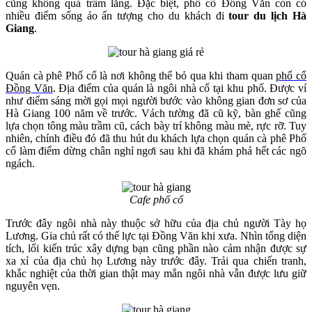
cũng không quá trầm lắng. Đặc biệt, phố cổ Đồng Văn còn có
nhiều điểm sống ảo ấn tượng cho du khách đi
tour du lịch Hà
Giang
.
Quán cà phê Phố cổ là nơi không thể bỏ qua khi tham quan
phố cổ
Đồng Văn
. Địa điểm của quán là ngôi nhà cổ tại khu phố. Được ví
như điểm sáng mời gọi mọi người bước vào không gian đơn sơ của
Hà Giang 100 năm về trước. Vách tường đã cũ kỹ, bàn ghế cũng
lựa chọn tông màu trầm cũ, cách bày trí không màu mè, rực rỡ. Tuy
nhiên, chính điều đó đã thu hút du khách lựa chọn quán cà phê Phố
cổ làm điểm dừng chân nghỉ ngơi sau khi đã khám phá hết các ngõ
ngách.
Cafe phố cổ
Trước đây ngôi nhà này thuộc sở hữu của địa chủ người Tày họ
Lương. Gia chủ rất có thế lực tại Đồng Văn khi xưa. Nhìn tổng diện
tích, lối kiến trúc xây dựng bạn cũng phần nào cảm nhận được sự
xa xỉ của địa chủ họ Lương này trước đây. Trải qua chiến tranh,
khắc nghiệt của thời gian thật may mắn ngôi nhà vẫn được lưu giữ
nguyên vẹn.