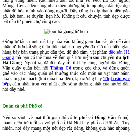
thống vùng miền. Rất nhiều dân tộc như Pu Péo, Lô Lô, người
Mông, Tày… đều cùng nhau diện những bộ trang phục dân tộc đẹp
nhất để hòa mình vào dòng người. Đây cũng là dịp thanh niên gặp
gỡ, kết bạn, se duyên, hẹn hò. Không ít câu chuyện tình đẹp được
bắt đầu từ phiên chợ vùng cao.
Đừng tự tách mình mà hãy hòa vào không gian đặc sắc đó để cảm
nhận rõ hơn lối sống thân thiện tại cao nguyên đá. Có rất nhiều gian
hàng bày bán trang phục dân tộc, đồ thổ cẩm, vật phẩm
đặc sản Hà
Giang
mà bạn có thể mua về làm quà lưu niệm sau chuyến
du lịch
Hà Giang
. Ngoài ra, đã đến đây rồi thì hãy cùng người dân Đồng
Văn quây quần bên nồi
Thắng Cố
trong góc chợ, và đừng quên
ghé vào các hàng quán để thưởng thức các món ăn vặt như bánh
hoa tam giác mạch (khi mùa hoa đến), lạp xưởng hay
Thịt trâu gác
bếp
,
cảm nhận trọn vẹn nhất cuộc sống thường nhật của người dân
nơi đây nhé.
Quán cà phê Phố cổ
Nếu so sánh về mặt thời gian thì có lẽ
phố cổ Đồng Văn
là một
thanh niên trẻ tuổi so với phố cổ Hà Nội hay phố cổ Hội An. Tuy
nhiên, nơi đây mang một nét đẹp rất riêng, không quá hào nhoáng