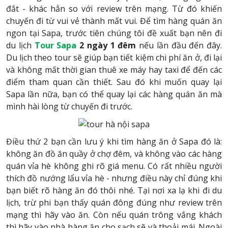
đắt - khác hẳn so với review trên mạng. Từ đó khiến
chuyến đi từ vui vẻ thành mất vui. Để tìm hàng quán ăn
ngon tại Sapa, trước tiên chúng tôi đề xuất bạn nên đi
du lịch
Tour Sapa
2 ngày 1 đêm
nếu lần đầu đến đây.
Du lịch theo tour sẽ giúp bạn tiết kiệm chi phí ăn ở, đi lại
và không mất thời gian thuê xe máy hay taxi để đến các
điểm tham quan cần thiết. Sau đó khi muốn quay lại
Sapa lần nữa, bạn có thể quay lại các hàng quán ăn mà
mình hài lòng từ chuyến đi trước.
Điều thứ 2 bạn cần lưu ý khi tìm hàng ăn ở Sapa đó là:
không ăn đồ ăn quầy ở chợ đêm, và không vào các hàng
quán vỉa hè không ghi rõ giá menu. Có rất nhiều người
thích đồ nướng lẩu vỉa hè - nhưng điều này chỉ đúng khi
bạn biết rõ hàng ăn đó thôi nhé. Tại nơi xa lạ khi đi du
lịch, trừ phi bạn thấy quán đông đúng như review trên
mạng thì hãy vào ăn. Còn nếu quán trông vắng khách
thì hãy vào nhà hàng ăn cho sạch sẽ và thoải mái. Ngoài