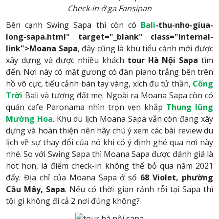
Check-in ở ga Fansipan
Bên cạnh Swing Sapa thì còn có
Bali
-thu-nho-giua-
long-sapa.html" target="_blank" class="internal-
link">Moana Sapa
, đây cũng là khu tiểu cảnh mới được
xây dựng và được nhiều khách
tour Hà Nội Sapa
tìm
đến. Nơi này có mặt gương có đàn piano trắng bên trên
hồ vô cực, tiểu cảnh bàn tay vàng, xích đu tử thần,
Cổng
Trời
Bali và tượng đất mẹ. Ngoài ra Moana Sapa còn có
quán cafe Paronama nhìn trọn vẹn khắp
Thung lũng
Mường Hoa
. Khu du lịch Moana Sapa vẫn còn đang xây
dựng và hoàn thiện nên hãy chú ý xem các bài review du
lịch về sự thay đổi của nó khi có ý định ghé qua nơi này
nhé. So với Swing Sapa thì Moana Sapa được đánh giá là
hot hơn, là điểm check-in không thể bỏ qua năm 2021
đấy. Địa chỉ của Moana Sapa ở số
68 Violet, phường
Cầu Mây, Sapa
. Nếu có thời gian rảnh rỗi tại Sapa thì
tội gì không đi cả 2 nơi đúng không?