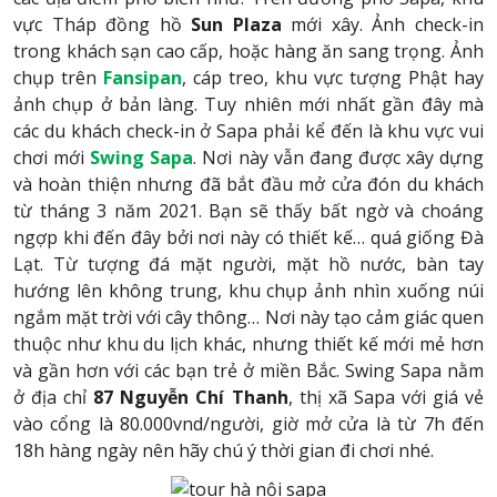
vực Tháp đồng hồ
Sun Plaza
mới xây. Ảnh check-in
trong khách sạn cao cấp, hoặc hàng ăn sang trọng. Ảnh
chụp trên
Fansipan
, cáp treo, khu vực tượng Phật hay
ảnh chụp ở bản làng. Tuy nhiên mới nhất gần đây mà
các du khách check-in ở Sapa phải kể đến là khu vực vui
chơi mới
Swing Sapa
. Nơi này vẫn đang được xây dựng
và hoàn thiện nhưng đã bắt đầu mở cửa đón du khách
từ tháng 3 năm 2021. Bạn sẽ thấy bất ngờ và choáng
ngợp khi đến đây bởi nơi này có thiết kế… quá giống Đà
Lạt. Từ tượng đá mặt người, mặt hồ nước, bàn tay
hướng lên không trung, khu chụp ảnh nhìn xuống núi
ngắm mặt trời với cây thông… Nơi này tạo cảm giác quen
thuộc như khu du lịch khác, nhưng thiết kế mới mẻ hơn
và gần hơn với các bạn trẻ ở miền Bắc. Swing Sapa nằm
ở địa chỉ
87 Nguyễn Chí Thanh
, thị xã Sapa với giá vẻ
vào cổng là 80.000vnd/người, giờ mở cửa là từ 7h đến
18h hàng ngày nên hãy chú ý thời gian đi chơi nhé.