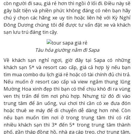
còn người đi sau, giá rẻ hơn thì ngồi ở lối đi. Điều này sẽ
gây bất tiện và phiền phức không đáng có nên bạn hãy
chú ý chọn các hãng xe uy tín hoặc liên hệ với Kỳ Nghỉ
Đông Dương chúng tôi để được tư vấn đặt xe và khách
sạn lưu trú đáng tin cậy.
Tàu hỏa giường nằm đi Sapa
Về khách sạn nghỉ ngơi, giờ đây tại Sapa có những
khách sạn 5* và resort cao cấp, giá cả hợp lý nếu bạn
tìm mua combo du lịch giá rẻ hoặc có tài chính đủ chi trả.
Nếu muốn ở resort cao cấp và view ngắm thung lũng
Mường Hoa xinh đẹp thì bạn có thể chịu khó đi ra vùng
ven thị trấn để tìm nơi phù hợp. Nhưng từ đó đi vào
trung tâm để ăn uống, vui chơi thì cần có xe đưa đón
hoặc thuê xe máy để di chuyển dễ dàng hơn nhé. Còn
nếu bạn muốn tìm nơi ở trong trung tâm thì có rất
nhiều khách sạn thì 3* đến 5* trong trung tâm thành
phố, gần tháp đồng hồ, nhà ga cáp treo, chợ trung tâm,