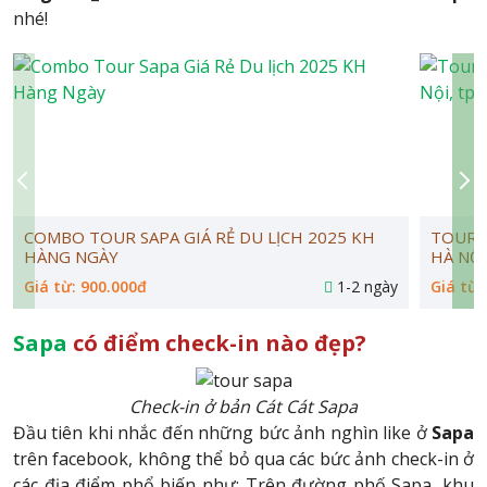
nhé!
COMBO TOUR SAPA GIÁ RẺ DU LỊCH 2025 KH
TOUR D
HÀNG NGÀY
HÀ NỘI
Giá từ: 900.000đ
1-2 ngày
Giá từ:
Sapa
có điểm check-in nào đẹp?
Check-in ở bản Cát Cát Sapa
Đầu tiên khi nhắc đến những bức ảnh nghìn like ở
Sapa
trên facebook, không thể bỏ qua các bức ảnh check-in ở
các địa điểm phổ biến như: Trên đường phố Sapa, khu