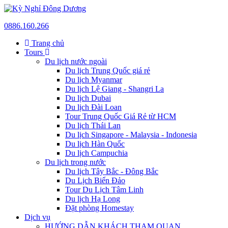
0886.160.266
Trang chủ
Tours
Du lịch nước ngoài
Du lịch Trung Quốc giá rẻ
Du lịch Myanmar
Du lịch Lệ Giang - Shangri La
Du lịch Dubai
Du lịch Đài Loan
Tour Trung Quốc Giá Rẻ từ HCM
Du lịch Thái Lan
Du lịch Singapore - Malaysia - Indonesia
Du lịch Hàn Quốc
Du lịch Campuchia
Du lịch trong nước
Du lịch Tây Bắc - Đông Bắc
Du Lịch Biển Đảo
Tour Du Lịch Tâm Linh
Du lịch Hạ Long
Đặt phòng Homestay
Dịch vụ
HƯỚNG DẪN KHÁCH THAM QUAN