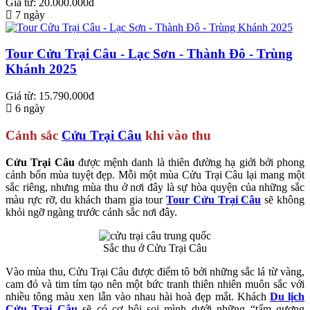
Giá từ: 20.000.000đ
7 ngày
Tour Cửu Trại Câu - Lạc Sơn - Thành Đô - Trùng
Khánh 2025
Giá từ: 15.790.000đ
6 ngày
Cảnh sắc
Cửu Trại Câu
khi vào thu
Cửu Trại Câu
được mệnh danh là thiên đường hạ giới bởi phong
cảnh bốn mùa tuyệt đẹp. Mỗi một mùa Cửu Trại Câu lại mang một
sắc riêng, nhưng mùa thu ở nơi đây là sự hòa quyện của những sắc
màu rực rỡ, du khách tham gia tour
Tour Cửu Trại Câu
sẽ không
khỏi ngỡ ngàng trước cảnh sắc nơi đây.
Sắc thu ở Cửu Trại Câu
Vào mùa thu, Cửu Trại Câu được điểm tô bởi những sắc lá từ vàng,
cam đỏ và tim tím tạo nên một bức tranh thiên nhiên muôn sắc với
nhiều tông màu xen lẫn vào nhau hài hoà đẹp mắt. Khách
Du lịch
Cửu Trại Câu
sẽ có cơ hội soi mình dưới những “tấm gương