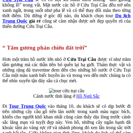
khổng lồ” trong vắt. Mặt nước các hồ ở Cửu Trại Câu đều trở nên
xanh ngắt, trong suốt như pha lê và có thể thay đổi màu theo từng
thời điểm. Dù đứng ở góc độ nào, du khách chọn tour
Du lịch
Trung Quốc
giá rẻ
cũng sẽ cảm nhận được nét đẹp quyến rũ của
thiên đường Cửu Trại Câu.
“ Tấm gương phản chiếu đất trời”
Hơn một trăm hồ nước lớn nhỏ ở
Cửu Trại Câu
được ví như trăm
tấm gương mà các thần tiên bỏ quên lại hạ giới. Thảm thực vật và
những rặng đá travertine đem đến cho những hồ nước ở Cửu Trại
Câu một màu xanh biếc huyền ảo và trong veo đến mức chúng ta có
thể nhìn xuyên tận đáy sâu cả chục mét.
Cảnh nước tĩnh lặng ở
Hồ Ngũ Sắc
Đi
Tour Trung Quốc
vào tháng 10, du khách sẽ có dịp bước đi
trên những cây cầu gỗ trên làn nước trong xanh màu ngọc bích,
khiến cho người khô khan nhất cũng cảm thấy dịu lòng trước cảnh
sắc lãng mạn và tuyệt đẹp này. Ven hồ, những cây ngân hạnh đã
khoác tấm áo vàng rực rỡ và nhành phong đỏ xen lẫn trong sắc trời
xanh bất tận. Giữa không gian tĩnh lặng, khách du lịch có thể cảm