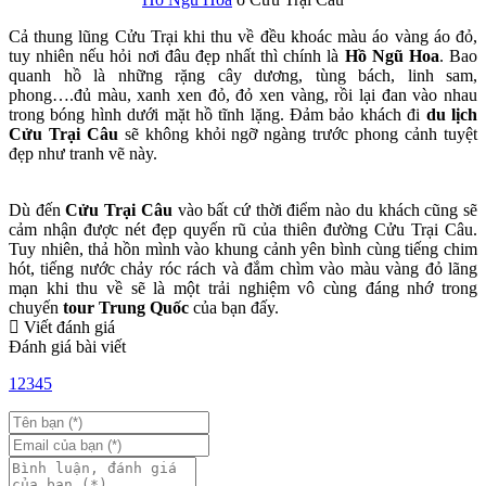
Cả thung lũng Cửu Trại khi thu về đều khoác màu áo vàng áo đỏ,
tuy nhiên nếu hỏi nơi đâu đẹp nhất thì chính là
Hồ Ngũ Hoa
. Bao
quanh hồ là những rặng cây dương, tùng bách, linh sam,
phong….đủ màu, xanh xen đỏ, đỏ xen vàng, rồi lại đan vào nhau
trong bóng hình dưới mặt hồ tĩnh lặng. Đảm bảo khách đi
du lịch
Cửu Trại Câu
sẽ không khỏi ngỡ ngàng trước phong cảnh tuyệt
đẹp như tranh vẽ này.
Dù đến
Cửu Trại Câu
vào bất cứ thời điểm nào du khách cũng sẽ
cảm nhận được nét đẹp quyến rũ của thiên đường Cửu Trại Câu.
Tuy nhiên, thả hồn mình vào khung cảnh yên bình cùng tiếng chim
hót, tiếng nước chảy róc rách và đắm chìm vào màu vàng đỏ lãng
mạn khi thu về sẽ là một trải nghiệm vô cùng đáng nhớ trong
chuyến
tour Trung Quốc
của bạn đấy.
Viết đánh giá
Đánh giá bài viết
1
2
3
4
5