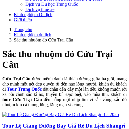
Dịch vụ Du học Trung Quốc
Dịch vụ thuê xe
Kinh nghiệm Du lịch
Giới thiệu
Trang chủ
Kinh nghiệm du lịch
Sắc thu nhuộm đỏ Cửu Trại Câu
Sắc thu nhuộm đỏ Cửu Trại
Câu
Cửu Trại Câu
được mệnh danh là thiên đường giữa hạ giới, mang
cho mình một nét đẹp quyến rũ đến nao lòng người, khiến du khách
đi
Tour
Trung Quốc
đặt chân đến đây một lần đều không muốn rời
xa bởi cảnh sắc kì ảo, huyền bí. Đặc biệt, vào mùa thu, khách đi
tour Cửu Trại Câu
đều hẫng một nhịp tim vì sắc vàng, sắc đỏ
nhuộm kín cả thung lũng, lãng mạn vô cùng.
Tour Lệ Giang Đường Bay Giá Rẻ Du Lịch Shangri