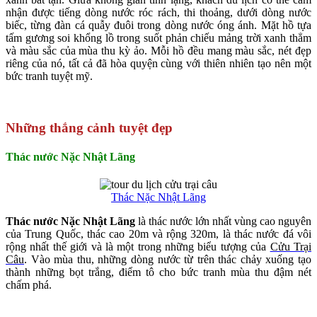
nhận được tiếng dòng nước róc rách, thi thoảng, dưới dòng nước
biếc, từng đàn cá quẫy đuôi trong dòng nước óng ánh. Mặt hồ tựa
tấm gương soi khổng lồ trong suốt phản chiếu mảng trời xanh thẳm
và màu sắc của mùa thu kỳ ảo. Mỗi hồ đều mang màu sắc, nét đẹp
riêng của nó, tất cả đã hòa quyện cùng với thiên nhiên tạo nên một
bức tranh tuyệt mỹ.
Những
thắng cảnh
tuyệt đẹp
Thác nước Nặc Nhật Lãng
Thác Nặc Nhật Lãng
Thác nước
Nặc Nhật Lãng
là thác nước lớn nhất vùng cao nguyên
của Trung Quốc, thác cao 20m và rộng 320m, là thác nước đá vôi
rộng nhất thế giới và là một trong những biểu tượng của
Cửu Trại
Câu
. Vào mùa thu, những dòng nước từ trên thác chảy xuống tạo
thành những bọt trắng, điểm tô cho bức tranh mùa thu đậm nét
chấm phá.