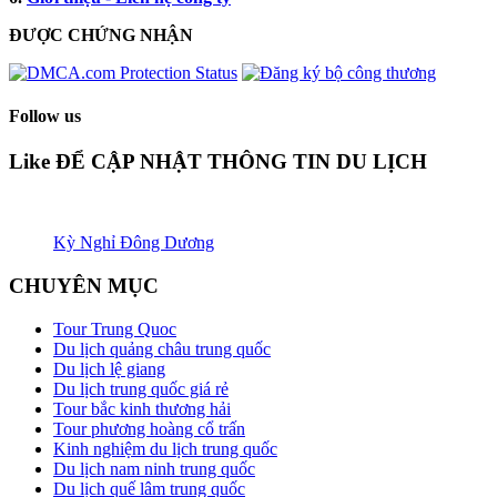
ĐƯỢC CHỨNG NHẬN​
Follow us
Like ĐỂ CẬP NHẬT THÔNG TIN DU LỊCH
Kỳ Nghỉ Đông Dương
CHUYÊN MỤC
Tour Trung Quoc
Du lịch quảng châu trung quốc
Du lịch lệ giang
Du lịch trung quốc giá rẻ
Tour bắc kinh thương hải
Tour phương hoàng cổ trấn
Kinh nghiệm du lịch trung quốc
Du lịch nam ninh trung quốc
Du lịch quế lâm trung quốc