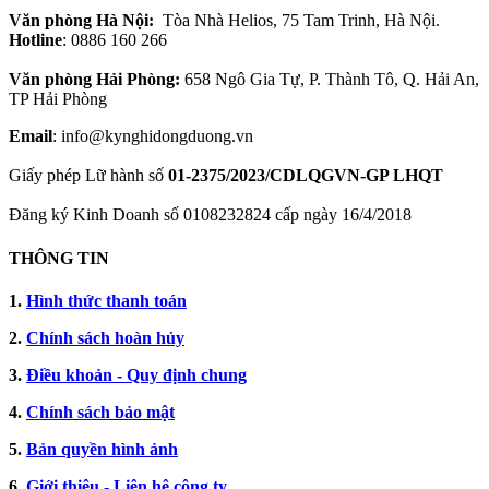
Văn phòng Hà Nội:
Tòa Nhà Helios, 75 Tam Trinh, Hà Nội.
Hotline
: 0886 160 266
Văn phòng Hải Phòng:
658 Ngô Gia Tự, P. Thành Tô, Q. Hải An,
TP Hải Phòng
Email
: info@kynghidongduong.vn
Giấy phép Lữ hành số
01-2375/2023/CDLQGVN-GP LHQT
Đăng ký Kinh Doanh số 0108232824 cấp ngày 16/4/2018
THÔNG TIN
1.
Hình thức thanh toán
2.
Chính sách hoàn hủy
3.
Điều khoản - Quy định chung
4.
Chính sách bảo mật
5.
Bản quyền hình ảnh
6.
Giới thiệu - Liên hệ công ty