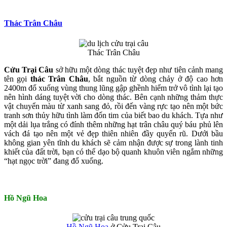
Thác Trân Châu
Thác Trân Châu
Cửu Trại Câu
sở hữu một dòng thác tuyệt đẹp như tiên cảnh mang
tên gọi
thác Trân Châu
, bắt nguồn từ dòng chảy ở độ cao hơn
2400m đổ xuống vùng thung lũng gập ghềnh hiểm trở vô tình lại tạo
nên hình dáng tuyệt vời cho dòng thác. Bên cạnh những thảm thực
vật chuyển màu từ xanh sang đỏ, rồi đến vàng rực tạo nên một bức
tranh sơn thủy hữu tình làm đốn tim của biết bao du khách. Tựa như
một dải lụa trắng có đính thêm những hạt trân châu quý báu phủ lên
vách đá tạo nên một vẻ đẹp thiên nhiên đầy quyến rũ. Dưới bầu
không gian yên tĩnh du khách sẽ cảm nhận được sự trong lành tinh
khiết của đất trời, bạn có thể dạo bộ quanh khuôn viên ngắm những
“hạt ngọc trời” đang đổ xuống.
Hồ Ngũ H
oa
Hồ Ngũ Hoa
ở Cửu Trại Câu