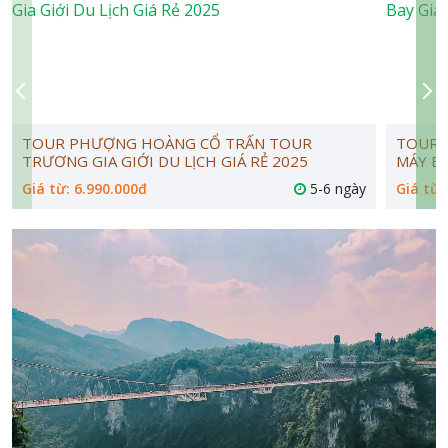
TOUR PHƯỢNG HOÀNG CỔ TRẤN TOUR
TOUR 
TRƯƠNG GIA GIỚI DU LỊCH GIÁ RẺ 2025
MÁY BA
Giá từ: 6.990.000đ
5-6 ngày
Giá từ: