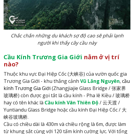
Chắc chắn những du khách sợ độ cao sẽ phải lạnh
người khi thấy cây cầu này
Cầu Kính
Trương Gia Giới
nằm ở vị trí
nào?
Thuộc khu vực Đại Hiệp Cốc (大峡谷) của vườn quốc gia
Trương Gia Giới - khu thắng cảnh
Vũ Lăng Nguyên
,
cầu
kính Trương Gia Giới
(Zhangjiajie Glass Bridge / 张家界
玻璃桥) còn được gọi tắt là cầu kính - Pha lê Kiều / 玻璃桥
hay có tên khác là
Cầu kính Vân Thiên Độ
/ 云天渡 /
Yuntiandu Glass Bridge hoặc cầu kính Đại Hiệp Cốc / 大
峡谷玻璃桥.
Cầu có chiều dài là 430m và chiều rộng là 6m, được làm
từ khung sắt cùng với 120 tấm kính cường lực. Với tổng