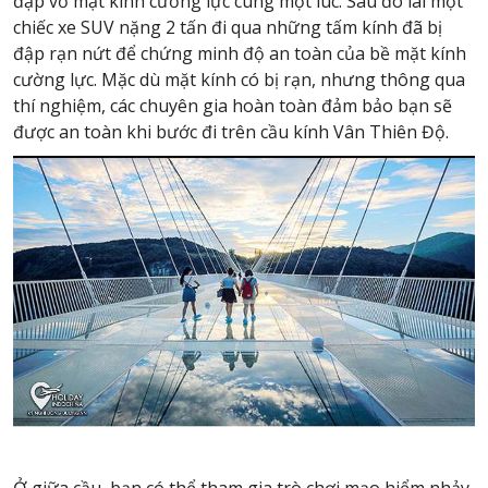
đập vỡ mặt kính cường lực cùng một lúc. Sau đó lái một
chiếc xe SUV nặng 2 tấn đi qua những tấm kính đã bị
đập rạn nứt để chứng minh độ an toàn của bề mặt kính
cường lực. Mặc dù mặt kính có bị rạn, nhưng thông qua
thí nghiệm, các chuyên gia hoàn toàn đảm bảo bạn sẽ
được an toàn khi bước đi trên cầu kính Vân Thiên Độ.
Ở giữa cầu, bạn có thể tham gia trò chơi mạo hiểm nhảy