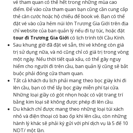
vé tham quan có thể hết trong những mùa cao
điểm. Để vào cửa tham quan bạn cũng cần cung cấp
thẻ căn cước hoặc hộ chiếu để book vé. Bạn có thể
đặt vé vào cửa hẻm núi lớn Trương Gia Giới trên địa
chỉ website của ban quản lý nếu đi tự túc, hoặc đặt
tour đi
Trương Gia
Giới
có lịch trình tới Cầu Kính.
Sau khung giờ đã đặt vé sẵn, thì vé không còn giá
trị sử dụng nữa, và nó cũng chỉ có giá trị trong vòng
một ngày. Nếu thời tiết quá xấu, có thể gây nguy
hiểm cho người đi trên cầu, ban quản lý cũng sẽ bắt
buộc phải đóng cửa tham quan.
Tất cả khách du lịch phải mang theo bọc giày khi đi
lên cầu, bạn có thể lấy bọc giày miễn phí tại cửa.
Những loại giầy có gót nhọn hoặc có vật trang trí
bằng kim loại sẽ không được phép đi lên cầu.
Du khách chỉ được mang theo những loại túi xách
nhỏ và điện thoại có bao ốp khi lên cầu, còn những
hành lý khác sẽ phải ký gửi với phí dịch vụ là 5 đế 10
NDT/ một lần.