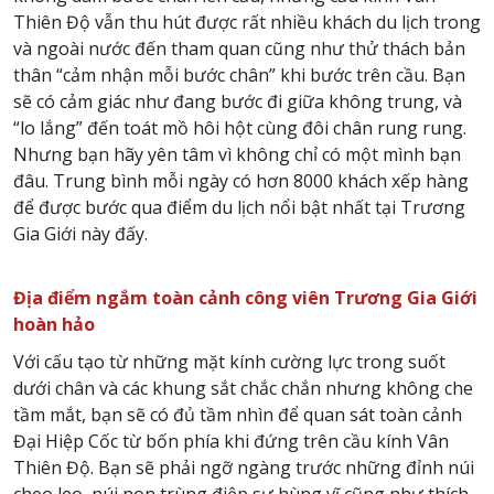
Thiên Độ vẫn thu hút được rất nhiều khách du lịch trong
và ngoài nước đến tham quan cũng như thử thách bản
thân “cảm nhận mỗi bước chân” khi bước trên cầu. Bạn
sẽ có cảm giác như đang bước đi giữa không trung, và
“lo lắng” đến toát mồ hôi hột cùng đôi chân rung rung.
Nhưng bạn hãy yên tâm vì không chỉ có một mình bạn
đâu. Trung bình mỗi ngày có hơn 8000 khách xếp hàng
để được bước qua điểm du lịch nổi bật nhất tại Trương
Gia Giới này đấy.
Địa điểm ngắm toàn cảnh công viên Trương Gia Giới
hoàn hảo
Với cấu tạo từ những mặt kính cường lực trong suốt
dưới chân và các khung sắt chắc chắn nhưng không che
tầm mắt, bạn sẽ có đủ tầm nhìn để quan sát toàn cảnh
Đại Hiệp Cốc từ bốn phía khi đứng trên cầu kính Vân
Thiên Độ. Bạn sẽ phải ngỡ ngàng trước những đỉnh núi
cheo leo, núi non trùng điệp sự hùng vĩ cũng như thích