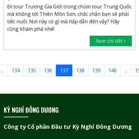
Đi tour Trương Gia Giới trong chùm tour Trung Quốc
mà không tới Thiên Môn Sơn, chắc chắn bạn sẽ phải
tiếc nuối. Nơi này có gì mà hấp dẫn đến vậy? Hãy
cũng khám phá nhé!
Xem chi tiết
...
134
135
136
137
138
139
140
...
1
KỲ NGHỈ ĐÔNG DƯƠNG
Công ty Cổ phần Đầu tư Kỳ Nghỉ Đông Dương