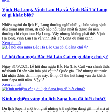
Vịnh Hạ Long, Vịnh Lan Hạ và Vịnh Bái Tử Long
có gì khác biệt?
Nhiều người du lịch Hạ Long thường nghĩ những chốn vùng vịnh
đều trông như nhau, đi chỗ nào nổi tiếng nhất là được rồi nên
thường chỉ chọn tour Hạ Long. Vậy nhưng không phải thế. Vịnh
Hạ long, vịnh Lan Hạ và vịnh Bái Tử Long dù nằm cạnh...
Xem chi tiết
Lễ hội đua ngựa Bắc Hà Lào Cai có gì đáng chú ý?
Ngày 31/5/2021, Lễ hội đua ngựa Bắc Hà (Lào Cai) vừa chính thức
trở thành Di sản văn hóa phi vật thể Quốc gia. Thế nhưng từ trước
khi nhận được danh hiệu này, lễ hội đã thu hút hàng vạn du khách
tour Sapa mỗi năm. Vậy lễ...
Xem chi tiết
Kinh nghiệm vàng du lịch Sapa bạn đã biết chưa?
Du lịch Sapa là một trong số những trải nghiệm đáng giá nhất mà ai