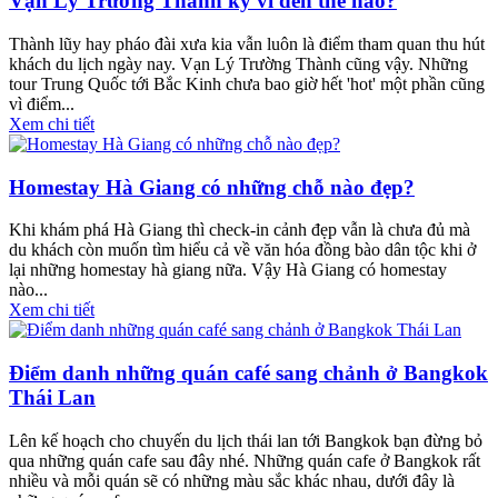
Vạn Lý Trường Thành kỳ vĩ đến thế nào?
Thành lũy hay pháo đài xưa kia vẫn luôn là điểm tham quan thu hút
khách du lịch ngày nay. Vạn Lý Trường Thành cũng vậy. Những
tour Trung Quốc tới Bắc Kinh chưa bao giờ hết 'hot' một phần cũng
vì điểm...
Xem chi tiết
Homestay Hà Giang có những chỗ nào đẹp?
Khi khám phá Hà Giang thì check-in cảnh đẹp vẫn là chưa đủ mà
du khách còn muốn tìm hiểu cả về văn hóa đồng bào dân tộc khi ở
lại những homestay hà giang nữa. Vậy Hà Giang có homestay
nào...
Xem chi tiết
Điểm danh những quán café sang chảnh ở Bangkok
Thái Lan
Lên kế hoạch cho chuyến du lịch thái lan tới Bangkok bạn đừng bỏ
qua những quán cafe sau đây nhé. Những quán cafe ở Bangkok rất
nhiều và mỗi quán sẽ có những màu sắc khác nhau, dưới đây là