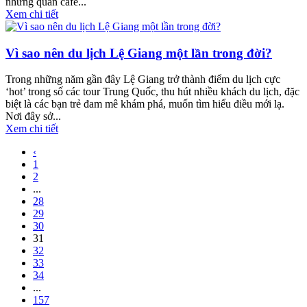
những quán cafe...
Xem chi tiết
Vì sao nên du lịch Lệ Giang một lần trong đời?
Trong những năm gần đây Lệ Giang trở thành điểm du lịch cực
‘hot’ trong số các tour Trung Quốc, thu hút nhiều khách du lịch, đặc
biệt là các bạn trẻ đam mê khám phá, muốn tìm hiểu điều mới lạ.
Nơi đây sở...
Xem chi tiết
‹
1
2
...
28
29
30
31
32
33
34
...
157