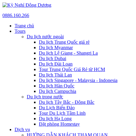
0886.160.266
Trang chủ
Tours
Du lịch nước ngoài
Du lịch Trung Quốc giá rẻ
Du lịch Myanmar
Du lịch Lệ Giang - Shangri La
Du lịch Dubai
Du lịch Đài Loan
Tour Trung Quốc Giá Rẻ từ HCM
Du lịch Thái Lan
Du lịch Singapore - Malaysia - Indonesia
Du lịch Hàn Quốc
Du lịch Campuchia
Du lịch trong nước
Du lịch Tây Bắc - Đông Bắc
Du Lịch Biển Đảo
Tour Du Lịch Tâm Linh
Du lịch Hạ Long
Đặt phòng Homestay
Dịch vụ
HƯỚNG DẪN KHÁCH THAM QUAN