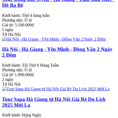
Hồ Ba Bể
Khởi hành:
Thứ 4 hàng tuần
Phương tiện:
Ô tô
Giá từ: 5.100.000đ
5 ngày
Từ Hà Nội
Hà Nội - Hà Giang - Yên Minh - Đồng Văn 2 Ngày
2 Đêm
Khởi hành:
Tối Thứ 6 Hàng Tuần
Phương tiện:
Ô tô
Giá từ: 1.890.000đ
2 ngày
Từ Hà Nội
Tour Sapa Hà Giang từ Hà Nội Giá Rẻ Du Lịch
2025 Mới Lạ
Khởi hành:
Hàng Ngày