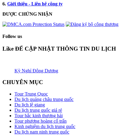
6.
Giới thiệu - Liên hệ công ty
ĐƯỢC CHỨNG NHẬN​
Follow us
Like ĐỂ CẬP NHẬT THÔNG TIN DU LỊCH
Kỳ Nghỉ Đông Dương
CHUYÊN MỤC
Tour Trung Quoc
Du lịch quảng châu trung quốc
Du lịch lệ giang
Du lịch trung quốc giá rẻ
Tour bắc kinh thương hải
Tour phương hoàng cổ trấn
Kinh nghiệm du lịch trung quốc
Du lịch nam ninh trung quốc