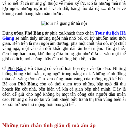
và rõ nét tất cả những gì thuộc về miền ký ức. Đó là những mái nhà
lợp ngói, những ngôi nhà vách đất, hàng rào đá dậu,... đưa ta về
khung cảnh hàng trăm năm trước.
Đứng trông
Phó Bảng
từ phía xa,khách theo chân
Tour du lịch Hà
Giang
sẽ nhìn thấy những ngôi nhà nhỏ bé, cũ kỹ nhuốm màu thời
gian. Bên trên là mái ngói âm dương, pha một chút nâu đỏ, một chút
vàng ngà, một vài câu đối khắc ghi dấu ấn hoài niệm. Từng chiếc
đèn lồng bạc màu, khẽ đung đưa trong gió như đưa ta vào một thế
giới cổ tích, nơi chẳng thấy đâu những bộn bề, lo âu.
Ở
Phó Bảng
Hà Giang
có vô số loài hoa đẹp và độc đáo. Những
luống hồng xinh xắn, rạng ngời trong nắng mai. Những cánh đồng
mùa cải vàng ươm đan xen cùng màu vàng của ruộng ngô kế bên.
Bà con
Phó Bảng
còn có thói quen treo những bắp ngô đã thu
hoạch lên cột nhà, bên hiên và kín cả gian bếp nhà mình. Đây là
cách để giữ cho ngô không bị mọt tấn công của người dân miền
cao. Nhưng điều đó lại vô tình khiến bức tranh thị trấn vùng biên ải
xa xôi trở nên thơ mộng hơn bao giờ hết.
Những tấm chân tình giản dị mà ấm áp