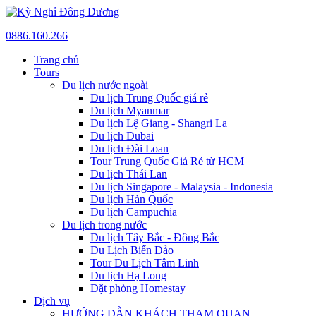
0886.160.266
Trang chủ
Tours
Du lịch nước ngoài
Du lịch Trung Quốc giá rẻ
Du lịch Myanmar
Du lịch Lệ Giang - Shangri La
Du lịch Dubai
Du lịch Đài Loan
Tour Trung Quốc Giá Rẻ từ HCM
Du lịch Thái Lan
Du lịch Singapore - Malaysia - Indonesia
Du lịch Hàn Quốc
Du lịch Campuchia
Du lịch trong nước
Du lịch Tây Bắc - Đông Bắc
Du Lịch Biển Đảo
Tour Du Lịch Tâm Linh
Du lịch Hạ Long
Đặt phòng Homestay
Dịch vụ
HƯỚNG DẪN KHÁCH THAM QUAN