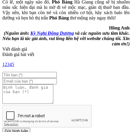
Có lẽ, một ngày nào đó,
Phó Bảng
Hà Giang cũng sẽ bị nhuốm
màu sắc hiện đại mà lu mờ đi vẻ mộc mạc, giản dị thuở ban đầu.
Vậy nên, khi bạn còn trẻ và còn nhiều cơ hội, hãy xách balo lên
đường và hẹn hò thị trấn
Phó Bảng
thơ mộng này ngay thôi!
Hồng Anh
(Nguồn ảnh:
Kỳ Nghỉ Đông Dương
và các nguồn sưu tầm khác.
Nếu bạn là tác giả ảnh, vui lòng liên hệ với website chúng tôi. Xin
cảm ơn!)
Viết đánh giá
Đánh giá bài viết
1
2
3
4
5