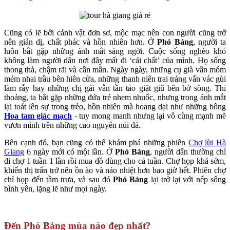
Cũng có lẽ bởi cảnh vật đơn sơ, mộc mạc nên con người cũng trở
nên giản dị, chất phác và hồn nhiên hơn. Ở
Phó Bảng
, người ta
luôn bắt gặp những ánh mắt sáng ngời. Cuộc sống nghèo khó
không làm người dân nơi đây mất đi ‘cái chất’ của mình. Họ sống
thong thả, chậm rãi và cần mẫn. Ngày ngày, những cụ già vẫn móm
mém nhai trầu bên hiên cửa, những thanh niên trai tráng vẫn vác gùi
làm rẫy hay những chị gái vẫn tần tảo giặt giũ bên bờ sông. Thi
thoảng, ta bắt gặp những đứa trẻ nhem nhuốc, nhưng trong ánh mắt
lại toát lên sự trong trẻo, hồn nhiên mà hoang dại như những bông
Hoa tam giác mạch
- tuy mong manh nhưng lại vô cùng mạnh mẽ
vươn mình trên những cao nguyên núi đá.
Bên cạnh đó, bạn cũng có thể khám phá những phiên
Chợ lùi Hà
Giang
6 ngày mới có một lần. Ở
Phó Bảng
, người dân thường chỉ
đi chợ 1 tuần 1 lần rồi mua đồ dùng cho cả tuần. Chợ họp khá sớm,
khiến thị trấn trở nên ồn ào và náo nhiệt hơn bao giờ hết. Phiên chợ
chỉ họp đến tầm trưa, và sau đó
Phó Bảng
lại trở lại với nếp sống
bình yên, lặng lẽ như mọi ngày.
Đến Phó Bảng mùa nào đẹp nhất?