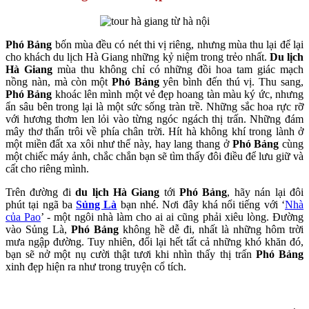
Phó Bảng
bốn mùa đều có nét thi vị riêng, nhưng mùa thu lại để lại
cho khách du lịch Hà Giang những kỷ niệm trong trẻo nhất.
Du lịch
Hà Giang
mùa thu không chỉ có những đồi hoa tam giác mạch
nồng nàn, mà còn một
Phó Bảng
yên bình đến thú vị. Thu sang,
Phó Bảng
khoác lên mình một vẻ đẹp hoang tàn màu ký ức, nhưng
ẩn sâu bên trong lại là một sức sống tràn trề. Những sắc hoa rực rỡ
với hương thơm len lỏi vào từng ngóc ngách thị trấn. Những đám
mây thơ thẩn trôi về phía chân trời. Hít hà không khí trong lành ở
một miền đất xa xôi như thế này, hay lang thang ở
Phó Bảng
cùng
một chiếc máy ảnh, chắc chắn bạn sẽ tìm thấy đôi điều để lưu giữ và
cất cho riêng mình.
Trên đường đi
du lịch Hà Giang
tới
Phó Bảng
, hãy nán lại đôi
phút tại ngã ba
Sủng Là
bạn nhé. Nơi đây khá nổi tiếng với ‘
Nhà
của Pao
’ - một ngôi nhà làm cho ai ai cũng phải xiêu lòng. Đường
vào Sủng Là,
Phó Bảng
không hề dễ đi, nhất là những hôm trời
mưa ngập đường. Tuy nhiên, đổi lại hết tất cả những khó khăn đó,
bạn sẽ nở một nụ cười thật tươi khi nhìn thấy thị trấn
Phó Bảng
xinh đẹp hiện ra như trong truyện cổ tích.