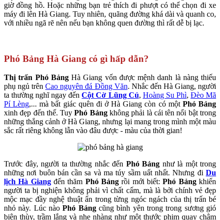
giờ đồng hồ. Hoặc những bạn trẻ thích đi phượt có thể chọn đi xe
máy đi lên Hà Giang. Tuy nhiên, quãng đường khá dài và quanh co,
với nhiều ngã rẽ nên nếu bạn không quen đường thì rất dễ bị lạc.
Phó Bảng Hà Giang có gì hấp dẫn?
Thị trấn Phó Bảng
Hà Giang vốn được mệnh danh là nàng thiếu
phụ ngủ trên
Cao nguyên đá Đồng Văn
. Nhắc đến Hà Giang, người
ta thường nghĩ ngay đến
Cột Cờ Lũng Cú
,
Hoàng Su Phì
,
Đèo Mã
Pí Lèng
,... mà bất giác quên đi ở Hà Giang còn có một
Phó Bảng
xinh đẹp đến thế. Tuy
Phó Bảng
không phải là cái tên nổi bật trong
những thắng cảnh ở Hà Giang, nhưng lại mang trong mình một màu
sắc rất riêng không lẫn vào đâu được - màu của thời gian!
Trước đây, người ta thường nhắc đến
Phó Bảng
như là một trong
những nơi buôn bán cần sa và ma túy sầm uất nhất. Nhưng đi
Du
lịch Hà Giang
đến thăm
Phó Bảng
rồi mới biết:
Phó Bảng
khiến
người ta bị nghiện không phải vì chất cấm, mà là bởi chính vẻ đẹp
mộc mạc đầy nghệ thuật ẩn trong từng ngóc ngách của thị trấn bé
nhỏ này. Lúc nào
Phó Bảng
cũng bình yên trong trong sương gió
biên thùy, trầm lắng và nhẹ nhàng như một thước phim quay chậm