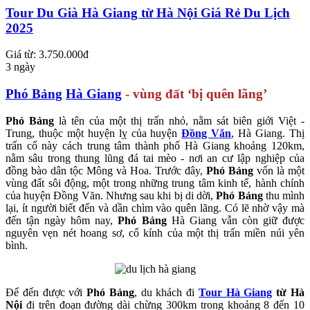
Tour Du Già Hà Giang từ Hà Nội Giá Rẻ Du Lịch
2025
Giá từ: 3.750.000đ
3 ngày
Phó Bảng
Hà Giang
- vùng đất ‘bị quên lãng’
Phó Bảng
là tên của một thị trấn nhỏ, nằm sát biên giới Việt -
Trung, thuộc một huyện lỵ của huyện
Đồng Văn
, Hà Giang. Thị
trấn cổ này cách trung tâm thành phố Hà Giang khoảng 120km,
nằm sâu trong thung lũng đá tai mèo - nơi an cư lập nghiệp của
đồng bào dân tộc Mông và Hoa. Trước đây,
Phó Bảng
vốn là một
vùng đất sôi động, một trong những trung tâm kinh tế, hành chính
của huyện Đồng Văn. Nhưng sau khi bị di dời,
Phó Bảng
thu mình
lại, ít người biết đến và dần chìm vào quên lãng. Có lẽ nhờ vậy mà
đến tận ngày hôm nay,
Phó Bảng
Hà Giang vẫn còn giữ được
nguyên vẹn nét hoang sơ, cổ kính của một thị trấn miền núi yên
bình.
Để đến được với
Phó Bảng
, du khách đi
Tour Hà Giang
từ Hà
Nội
đi trên đoạn đường dài chừng 300km trong khoảng 8 đến 10