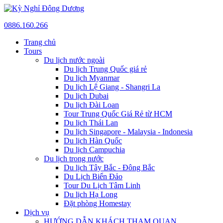
0886.160.266
Trang chủ
Tours
Du lịch nước ngoài
Du lịch Trung Quốc giá rẻ
Du lịch Myanmar
Du lịch Lệ Giang - Shangri La
Du lịch Dubai
Du lịch Đài Loan
Tour Trung Quốc Giá Rẻ từ HCM
Du lịch Thái Lan
Du lịch Singapore - Malaysia - Indonesia
Du lịch Hàn Quốc
Du lịch Campuchia
Du lịch trong nước
Du lịch Tây Bắc - Đông Bắc
Du Lịch Biển Đảo
Tour Du Lịch Tâm Linh
Du lịch Hạ Long
Đặt phòng Homestay
Dịch vụ
HƯỚNG DẪN KHÁCH THAM QUAN