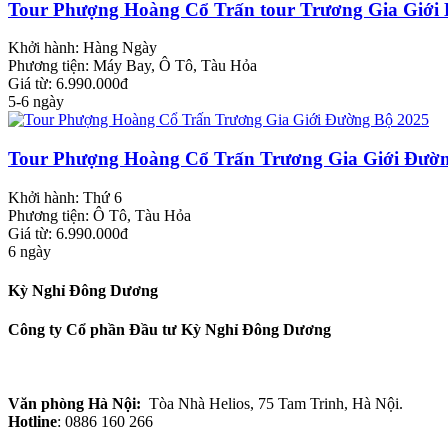
Tour Phượng Hoàng Cổ Trấn tour Trương Gia Giới 
Khởi hành:
Hàng Ngày
Phương tiện:
Máy Bay, Ô Tô, Tàu Hỏa
Giá từ: 6.990.000đ
5-6 ngày
Tour Phượng Hoàng Cổ Trấn Trương Gia Giới Đườn
Khởi hành:
Thứ 6
Phương tiện:
Ô Tô, Tàu Hỏa
Giá từ: 6.990.000đ
6 ngày
Kỳ Nghỉ Đông Dương
Công ty Cổ phần Đầu tư Kỳ Nghỉ Đông Dương
Văn phòng Hà Nội:
Tòa Nhà Helios, 75 Tam Trinh, Hà Nội.
Hotline
: 0886 160 266