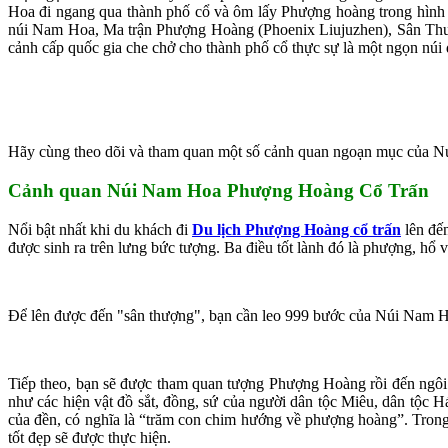
Hoa đi ngang qua thành phố cổ và ôm lấy Phượng hoàng trong hình l
núi Nam Hoa, Ma trận Phượng Hoàng (Phoenix Liujuzhen), Sân Thượ
cảnh cấp quốc gia che chở cho thành phố cổ thực sự là một ngọn núi đ
Hãy cùng theo dõi và tham quan một số cảnh quan ngoạn mục của
Cảnh quan Núi Nam Hoa Phượng Hoàng Cổ Trấn
Nổi bật nhất khi du khách đi
Du lịch Phượng Hoàng cổ trấn
lên đế
được sinh ra trên lưng bức tượng. Ba điều tốt lành đó là phượng, hổ
Để lên được đến "sân thượng", bạn cần leo 999 bước của Núi Nam H
Tiếp theo, bạn sẽ được tham quan tượng Phượng Hoàng rồi đến ngôi
như các hiện vật đồ sắt, đồng, sứ của người dân tộc Miêu, dân tộc 
của đền, có nghĩa là “trăm con chim hướng về phượng hoàng”. Trong
tốt đẹp sẽ được thực hiện.