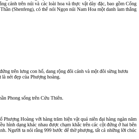
ng cảnh trên núi và các loài hoa và thực vật dày đặc, bao gồm Cổng
 Thần (Shenfeng), có thể nói Ngọn núi Nam Hoa một danh lam thắng
đứng trên lưng con hổ, dang rộng đôi cánh và một đôi sừng hươu
t là nét đẹp của Phượng hoàng.
hần Phong sống trên Cửu Thiên.
cổ Phượng Hoàng với hàng trăm hiện vật quá niên đại hàng ngàn năm
hiều hình dạng khác nhau được chạm khắc trên các cột đứng ở hai bên
h. Người ta nói rằng 999 bước để thờ phượng, tất cả những lời chúc