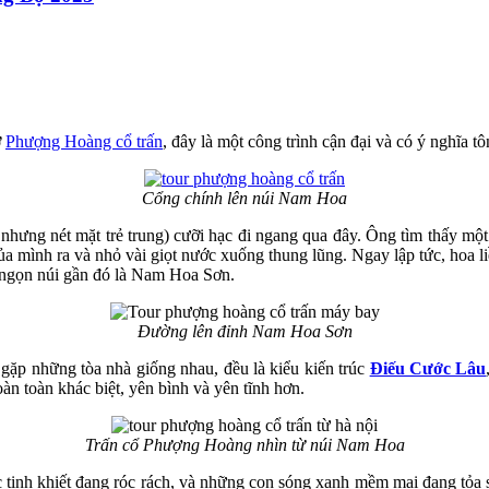
ở
Phượng Hoàng cổ trấn
, đây là một công trình cận đại và có ý nghĩa 
Cổng chính lên núi Nam Hoa
 nhưng nét mặt trẻ trung) cưỡi hạc đi ngang qua đây. Ông tìm thấy m
của mình ra và nhỏ vài giọt nước xuống thung lũng. Ngay lập tức, hoa li
n ngọn núi gần đó là Nam Hoa Sơn.
Đường lên đỉnh Nam Hoa Sơn
gặp những tòa nhà giống nhau, đều là kiểu kiến trúc
Điếu Cước Lâu
 toàn khác biệt, yên bình và yên tĩnh hơn.
Trấn cổ Phượng Hoàng nhìn từ núi Nam Hoa
tinh khiết đang róc rách, và những con sóng xanh mềm mại đang tỏa s