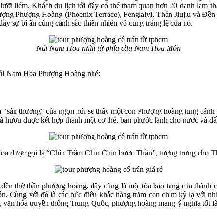
ưỡi liềm. Khách du lịch tới đây có thể tham quan hơn 20 danh lam thắ
ng Phượng Hoàng (Phoenix Terrace), Fenglaiyi, Thần Jiujiu và Đền
ầy sự bí ấn cũng cảnh sắc thiên nhiên vô cùng tráng lệ của nó.
Núi Nam Hoa nhìn từ phía cầu Nam Hoa Môn
 Núi Nam Hoa Phượng Hoàng nhé:
n "sân thượng" của ngọn núi sẽ thấy một con Phượng hoàng tung cánh 
 và hươu được kết hợp thành một cơ thể, ban phước lành cho nước và đấ
oa được gọi là “Chín Trăm Chín Chín bước Thần”, tượng trưng cho T
 đền thờ thần phượng hoàng, đây cũng là một tòa bảo tàng của thành 
Hán. Cùng với đó là các bức điêu khắc hàng trăm con chim kỳ lạ với n
 văn hóa truyền thống Trung Quốc, phượng hoàng mang ý nghĩa tốt làn