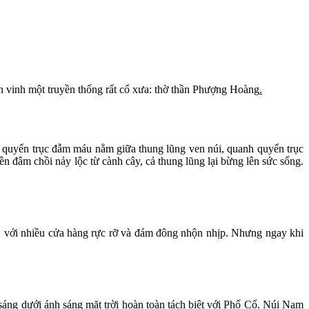
tôn vinh một truyền thống rất cổ xưa: thờ thần Phượng Hoàng
.
ột quyển trục đẫm máu nằm giữa thung lũng ven núi, quanh quyển trục
ền đâm chồi nảy lộc từ cành cây, cả thung lũng lại bừng lên sức sống.
, với nhiều cửa hàng rực rỡ và đám đông nhộn nhịp. Nhưng ngay khi
áng dưới ánh sáng mặt trời hoàn toàn tách biệt với Phố Cổ. Núi Nam