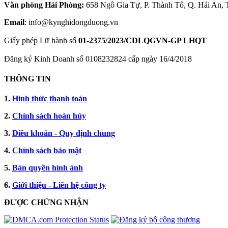
Văn phòng Hải Phòng:
658 Ngô Gia Tự, P. Thành Tô, Q. Hải An,
Email
: info@kynghidongduong.vn
Giấy phép Lữ hành số
01-2375/2023/CDLQGVN-GP LHQT
Đăng ký Kinh Doanh số 0108232824 cấp ngày 16/4/2018
THÔNG TIN
1.
Hình thức thanh toán
2.
Chính sách hoàn hủy
3.
Điều khoản - Quy định chung
4.
Chính sách bảo mật
5.
Bản quyền hình ảnh
6.
Giới thiệu - Liên hệ công ty
ĐƯỢC CHỨNG NHẬN​