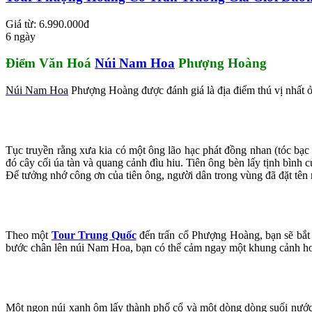
Giá từ: 6.990.000đ
6 ngày
Điểm Văn Hoá
Núi Nam Hoa
Phượng Hoàng
Núi Nam Hoa
Phượng Hoàng được đánh giá là địa điểm thú vị nhất 
Tục truyền rằng xưa kia có một ông lão hạc phát đồng nhan (tóc bạc
đó cây cối úa tàn và quang cảnh đìu hiu. Tiên ông bèn lấy tịnh bình 
Để tưởng nhớ công ơn của tiên ông, người dân trong vùng đã đặt tê
Theo một
Tour
Trung Quốc
đến trấn cổ Phượng Hoàng, bạn sẽ bắt 
bước chân lên núi Nam Hoa, bạn có thể cảm ngay một khung cảnh hoàn
Một ngọn núi xanh ôm lấy thành phố cổ và một dòng dòng suối nước 