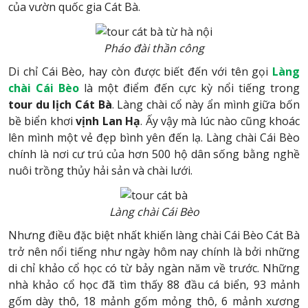
của vườn quốc gia Cát Bà.
Pháo đài thần công
Di chỉ Cái Bèo, hay còn được biết đến với tên gọi
Làng
chài Cái Bèo
là một điểm đến cực kỳ nổi tiếng trong
tour du lịch Cát Bà
. Làng chài cổ này ẩn mình giữa bốn
bề biển khơi
vịnh Lan Hạ
. Ấy vậy mà lúc nào cũng khoác
lên mình một vẻ đẹp bình yên đến lạ. Làng chài Cái Bèo
chính là nơi cư trú của hơn 500 hộ dân sống bằng nghề
nuôi trồng thủy hải sản và chài lưới.
Làng chài Cái Bèo
Nhưng điều đặc biệt nhất khiến làng chài Cái Bèo Cát Bà
trở nên nổi tiếng như ngày hôm nay chính là bởi những
di chỉ khảo cổ học có từ bảy ngàn năm về trước. Những
nhà khảo cổ học đã tìm thấy 88 đầu cá biển, 93 mảnh
gốm dày thô, 18 mảnh gốm mỏng thô, 6 mảnh xương