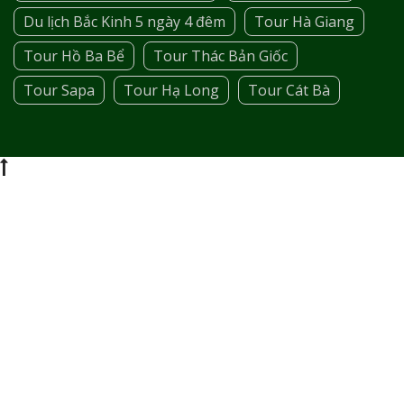
Du lịch Bắc Kinh 5 ngày 4 đêm
Tour Hà Giang
Tour Hồ Ba Bể
Tour Thác Bản Giốc
Tour Sapa
Tour Hạ Long
Tour Cát Bà