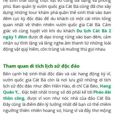
hệ sinh thái động thực vật vô cùng đa dạng và phong
phú. Ban quản lý vườn quốc gia Cát Bà cũng đã cho xây
dựng những tour khám phá quần thể sinh thái vào ban
đêm cực kỳ độc đáo để du khách có một cái nhìn tổng
quan nhất về thiên nhiên vườn quốc gia Cát Bà. Cảm
giác vô cùng tuyệt vời khi du khách
Du lịch Cát Bà 2
ngày 1 đêm
được đi dạo trong rừng vào ban đêm, cảm
nhận sự tĩnh lặng và lắng nghe âm thanh từ những loài
động vật quý hiếm, côn trùng và muông thú gọi nhau.
Tham quan di tích lịch sử độc đáo
Bên cạnh hệ sinh thái độc đáo và các hang động kỳ vĩ,
vườn quốc gia Cát Bà còn là nơi lưu giữ những di tích
lịch sử độc đáo như: đền Hiền Hào, di chỉ Cái Bèo,
Hang
Quân Y
,... Đặc biệt nhất trong số đó phải kể tới
Pháo đài
thần công
, được ví von như nóc nhà của đảo Cát Bà.
Đây cũng là điểm đến lý tưởng nhất để bạn có thể chiêm
ngưỡng thiên nhiên hoang sơ, hùng vĩ và đầy thơ mộng