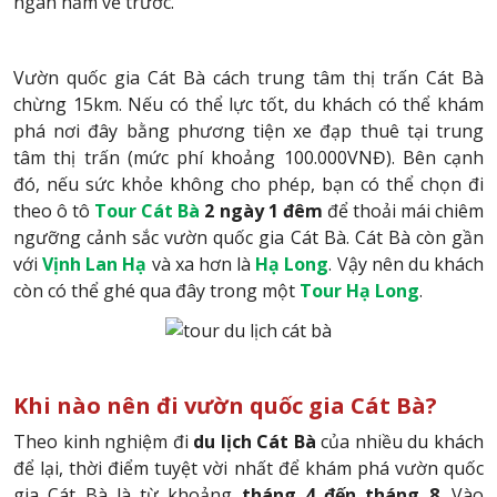
ngàn năm về trước.
Vườn quốc gia Cát Bà cách trung tâm thị trấn Cát Bà
chừng 15km. Nếu có thể lực tốt, du khách có thể khám
phá nơi đây bằng phương tiện xe đạp thuê tại trung
tâm thị trấn (mức phí khoảng 100.000VNĐ). Bên cạnh
đó, nếu sức khỏe không cho phép, bạn có thể chọn đi
theo ô tô
Tour Cát Bà
2 ngày 1 đêm
để thoải mái chiêm
ngưỡng cảnh sắc vườn quốc gia Cát Bà. Cát Bà còn gần
với
Vịnh Lan Hạ
và xa hơn là
Hạ Long
. Vậy nên du khách
còn có thể ghé qua đây trong một
Tour Hạ Long
.
Khi nào nên đi vườn quốc gia Cát Bà?
Theo kinh nghiệm đi
du lịch Cát Bà
của nhiều du khách
để lại, thời điểm tuyệt vời nhất để khám phá vườn quốc
gia Cát Bà là từ khoảng
tháng 4 đến tháng 8
. Vào