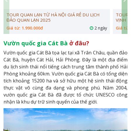
TOUR QUAN LẠN TỪ HÀ NỘI GIÁ RẺ DU LỊCH
TOUR H
ĐẢO QUAN LẠN 2025
VỊNH 2
Giá từ: 1.990.000đ
2 ngày
Giá từ:
Vườn quốc gia
Cát Bà
ở đâu?
Vườn quốc gia Cát Bà tọa lạc tại xã Trân Châu, quần đảo
Cát Bà, huyện Cát Hải, Hải Phòng. Đây là một địa điểm
du lịch sinh thái nổi tiếng cách trung tâm thành phố Hải
Phòng khoảng 60km. Vườn quốc gia Cát Bà có tổng diện
tích khoảng 15200 ha và sở hữu một hệ sinh thái động
thực vật vô cùng đa dạng và phong phú. Năm 2004,
vườn quốc gia Cát Bà đã được tổ chức UNESCO công
nhận là khu dự trữ sinh quyển của thế giới.