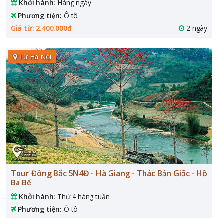
Khởi hành:
Hàng ngày
Phương tiện:
Ô tô
Giá từ: 2.400.000đ
2 ngày
Từ Hà Nội
Tour Đông Bắc 5N4Đ - Hà Giang - Thác Bản Giốc - Hồ
Ba Bể
Khởi hành:
Thứ 4 hàng tuần
Phương tiện:
Ô tô