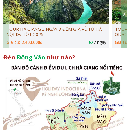
TOUR HÀ GIANG 2 NGÀY 3 ĐÊM GIÁ RẺ TỪ HÀ
TOUR Đ
NỘI DV TỐT 2025
GIỐC -
Giá từ: 2.400.000đ
2 ngày
Giá từ:
Đến
Đồng Văn
như nào?