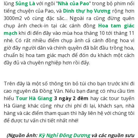
lũng
Sủng Là
với ngôi "
Nhà của Pao
" trong bộ phim nổi
tiếng chuyện của Pao, và
Dinh thự họ Vương
rộng hơn
3000m2 vô cùng đặc sắc… Ngoài ra cũng đừng quên
chụp ảnh check-in tại các cánh đồng
Hoa tam giác
mạch
khi đi đến đây vào mùa hoa tháng 10 tới tháng 11
nhé. Có rất nhiều điểm chụp ảnh cả cánh đồng hoa vì
giờ đây người dân và chính quyền đã bắt đầu trồng hoa,
chuẩn bị hoa tam giác mạch để đón du khách một cách
đầy đủ và chuyên nghiệp hơn rồi đấy.
Trên đây là một số thông tin bỏ túi cho bạn trước khi đi
cao nguyên đá Đồng Văn. Nếu bạn đang có nhu cầu tìm
hiểu
Tour Hà Giang
3 ngày 2 đêm
hay các tour tuyến
Hà Giang khác cũng như chi phí đi lại, khách sạn, nhà
hàng và các điểm tham quan thì hãy liên hệ với chúng tôi
để được tư vấn chi tiết nhất nhé!
(Nguồn ảnh:
Kỳ Nghỉ Đông Dương
và các nguồn sưu