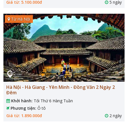
Giá từ: 5.100.000đ
5 ngày
Từ Hà Nội
Hà Nội - Hà Giang - Yên Minh - Đồng Văn 2 Ngày 2
Đêm
Khởi hành:
Tối Thứ 6 Hàng Tuần
Phương tiện:
Ô tô
Giá từ: 1.890.000đ
2 ngày