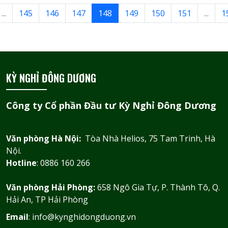
...
145
146
147
148
149
150
151
...
1
KỲ NGHỈ ĐÔNG DƯƠNG
Công ty Cổ phần Đầu tư Kỳ Nghỉ Đông Dương
Văn phòng Hà Nội:
Tòa Nhà Helios, 75 Tam Trinh, Hà
Nội.
Hotline
: 0886 160 266
Văn phòng Hải Phòng:
658 Ngô Gia Tự, P. Thành Tô, Q.
Hải An, TP Hải Phòng
Email
: info@kynghidongduong.vn