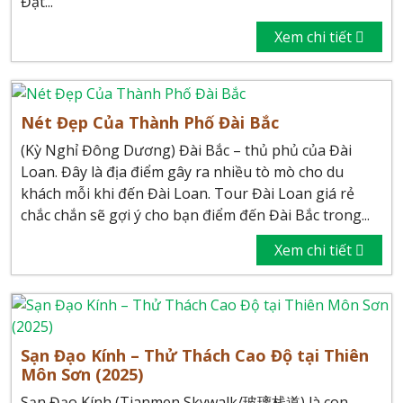
Đặt...
Xem chi tiết
Nét Đẹp Của Thành Phố Đài Bắc
(Kỳ Nghỉ Đông Dương) Đài Bắc – thủ phủ của Đài
Loan. Đây là địa điểm gây ra nhiều tò mò cho du
khách mỗi khi đến Đài Loan. Tour Đài Loan giá rẻ
chắc chắn sẽ gợi ý cho bạn điểm đến Đài Bắc trong...
Xem chi tiết
Sạn Đạo Kính – Thử Thách Cao Độ tại Thiên
Môn Sơn (2025)
Sạn Đạo Kính (Tianmen Skywalk/玻璃栈道) là con