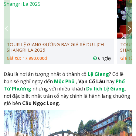
TOUR LỆ GIANG ĐƯỜNG BAY GIÁ RẺ DU LỊCH
TOUR L
SHANGRI LA 2025
SHANG
Giá từ: 17.990.000đ
6 ngày
Giá từ:
Đâu là nơi ấn tượng nhất ở thành cổ
Lệ Giang
? Có lẽ
bạn sẽ nghĩ ngay đến
Mộc Phủ
,
Vạn Cổ Lâu
hay
Phố
Tứ Phương
nhưng với nhiều khách
Du lịch Lệ Giang
,
nơi đặc biệt nhất trấn cổ này chính là hành lang chuông
gió bên
Cầu Ngọc Long
.