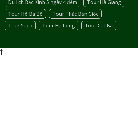
Du lịch Bắc Kinh 5 ngày 4 đêm
Tour Hà Giang
Tour Hồ Ba Bể
Tour Thác Bản Giốc
Tour Sapa
Tour Hạ Long
Tour Cát Bà