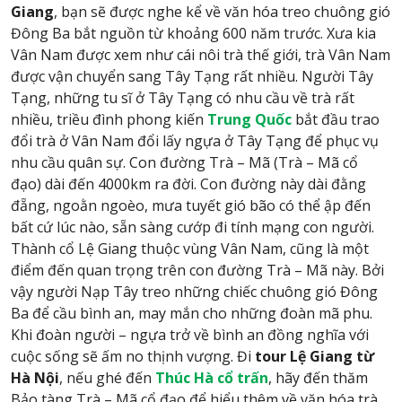
Giang
, bạn sẽ được nghe kể về văn hóa treo chuông gió
Đông Ba bắt nguồn từ khoảng 600 năm trước. Xưa kia
Vân Nam được xem như cái nôi trà thế giới, trà Vân Nam
được vận chuyển sang Tây Tạng rất nhiều. Người Tây
Tạng, những tu sĩ ở Tây Tạng có nhu cầu về trà rất
nhiều, triều đình phong kiến
Trung Quốc
bắt đầu trao
đổi trà ở Vân Nam đổi lấy ngựa ở Tây Tạng để phục vụ
nhu cầu quân sự. Con đường Trà – Mã (Trà – Mã cổ
đạo) dài đến 4000km ra đời. Con đường này dài đằng
đẵng, ngoằn ngoèo, mưa tuyết gió bão có thể ập đến
bất cứ lúc nào, sẵn sàng cướp đi tính mạng con người.
Thành cổ Lệ Giang thuộc vùng Vân Nam, cũng là một
điểm đến quan trọng trên con đường Trà – Mã này. Bởi
vậy người Nạp Tây treo những chiếc chuông gió Đông
Ba để cầu bình an, may mắn cho những đoàn mã phu.
Khi đoàn người – ngựa trở về bình an đồng nghĩa với
cuộc sống sẽ ấm no thịnh vượng. Đi
tour Lệ Giang từ
Hà Nội
, nếu ghé đến
Thúc Hà cổ trấn
, hãy đến thăm
Bảo tàng Trà – Mã cổ đạo để hiểu thêm về văn hóa trà